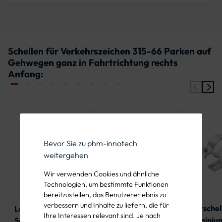
Schellen für Verkehrszeichen 315-66 Parken auf
Gehwegen ganz in Fahrtrichtung rechts
Anfang:
Bevor Sie zu phm-innotech
weitergehen
Wir verwenden Cookies und ähnliche
Technologien, um bestimmte Funktionen
bereitzustellen, das Benutzererlebnis zu
verbessern und Inhalte zu liefern, die für
Rohrschel
Leichte
Leichte
Ihre Interessen relevant sind. Je nach
Aluminium
Schiebeschelle für
Schiebeschelle