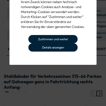
ihrem Zweck können neben technisch
Flach-
Bandbefestigung
notwendigen Cookies auch Analyse- und
Verkehrs
MATERIAL
MATERIAL
MATERIAL
Marketing-Cookies verwendet werden.
Aluminium
Flachstahl 40 x 5
Flachstahl 40 x 5
Durch Klicken auf “Zustimmen und weiter”
und
mm
mm
erklären Sie Ihr Einverständnis zur
korrosion
PFOSTENDUR
BEFESTIGUNGSART
DURCHMESSER
Verfügbar
Stahlbandmontage
Ø 48 mm, Ø 60 mm,
Verwendung der oben genannten Cookies.
mm und 
Ø 76 - 219 mm
LOCHABSTAN
STEGLÄNGEN
SCHRAUBEN
70 mm
200 mm, 400 mm,
Sechskantschrauben
Zustimmen und weiter
800 mm, 1000 mm
M10 in
verschiedenen
Details anzeigen
Längen, je nach
PRODUKT
PRODUKT ANSEHEN
PRODUKT ANSEHEN
Durchmesser
Stahlbänder für Verkehrszeichen 315-66 Parken
auf Gehwegen ganz in Fahrtrichtung rechts
Anfang: