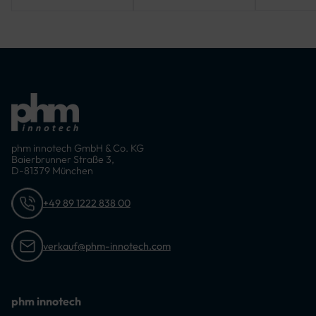
mm, 4500 mm,
4750 mm, 5000
mm
phm innotech GmbH & Co. KG
Baierbrunner Straße 3,
D-81379 München
+49 89 1222 838 00
verkauf@phm-innotech.com
phm innotech