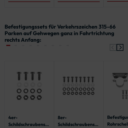
Befestigungssets für Verkehrszeichen 315-66
Parken auf Gehwegen ganz in Fahrtrichtung
rechts Anfang:
Befestigu
4er-
8er-
Rohrschell
Schildschraubenset
Schildschraubenset