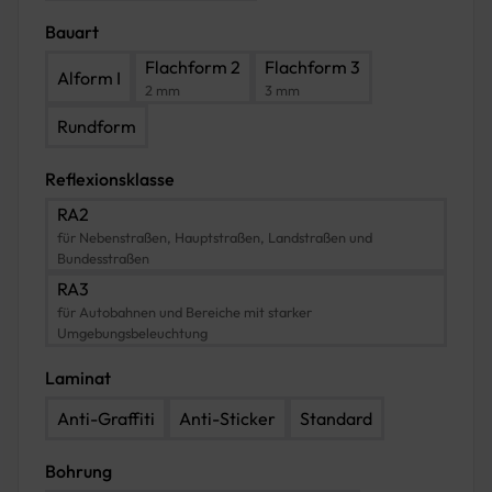
Bauart
Flachform 2
Flachform 3
Alform I
2 mm
3 mm
Rundform
Reflexionsklasse
RA2
für Nebenstraßen, Hauptstraßen, Landstraßen und
Bundesstraßen
RA3
für Autobahnen und Bereiche mit starker
Umgebungsbeleuchtung
Laminat
Anti-Graffiti
Anti-Sticker
Standard
Bohrung