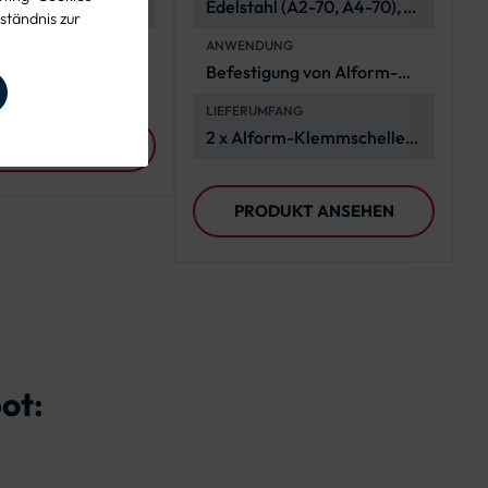
ung von Rundform-
Edelstahl (A2-70, A4-70),
ständnis zur
n
korrosionsbeständig und
REICH
ANWENDUNG
langlebig
au, kommunale
Befestigung von Alform-
Verkehrszeichen an
LIEFERUMFANG
Rohrpfosten Ø 60 mm
2 x Alform-Klemmschelle,
UKT ANSEHEN
4 x Flachrundschrauben, 4 x
Sechskantmuttern, 4 x
PRODUKT ANSEHEN
Unterlegscheiben
ot: