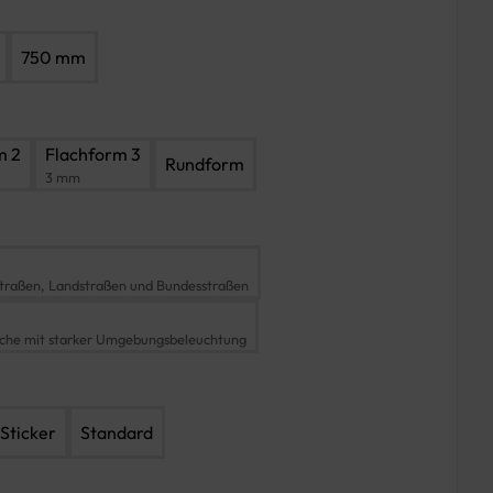
750 mm
m 2
Flachform 3
Rundform
3 mm
traßen, Landstraßen und Bundesstraßen
iche mit starker Umgebungsbeleuchtung
Sticker
Standard