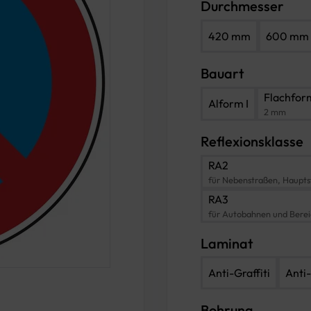
Durchmesser
420 mm
600 mm
Bauart
Flachfor
Alform I
2 mm
Reflexionsklasse
RA2
für Nebenstraßen, Haupts
RA3
für Autobahnen und Bere
Laminat
Anti-Graffiti
Anti-
Bohrung