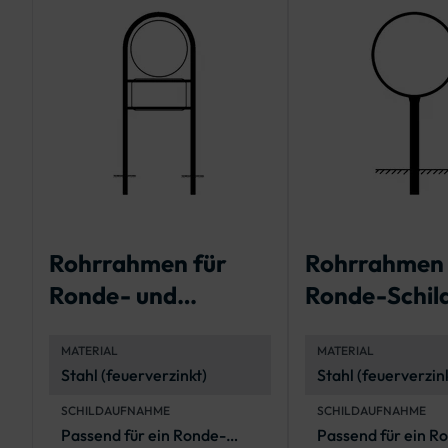
Rohrrahmen für
Rohrrahmen 
Ronde- und
Ronde-Schild
Rechteck-Schilder,
Standrohr
MATERIAL
MATERIAL
2 Standrohre
Stahl (feuerverzinkt)
Stahl (feuerverzin
SCHILDAUFNAHME
SCHILDAUFNAHME
Passend für ein Ronde-
Passend für ein R