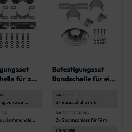
igungsset
Befestigungsset
B
elle für zwei
Bandschelle für ein
B
rm-Schilder
Flachverkehrszeich
R
NG
BANDSCHELLE
en
ung von zwei
2x Bandschelle mit
-Schildern an
Lochabstand 70 mm, Stahl
REICH
BANDBEFESTIGUNG
ten
(feuerverzinkt)
au, kommunale
2x Spannschloss für 19 mm
vielfältige
Band (3/4"), 2 x 1 Meter
SCHRAUBEN