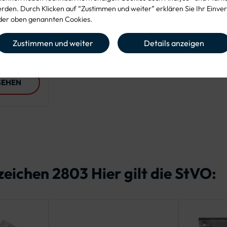
KLEMMKLOTZBREITE
LOCHABST
den. Durch Klicken auf “Zustimmen und weiter” erklären Sie Ihr Einver
200 mm
90 mm
70 mm, 
er oben genannten Cookies.
700 mm,
Zustimmen und weiter
Details anzeigen
0 mm,
PRODUKT ANSEHEN
PROD
SEHEN
eichen 2803 Hier gilt die StVO: