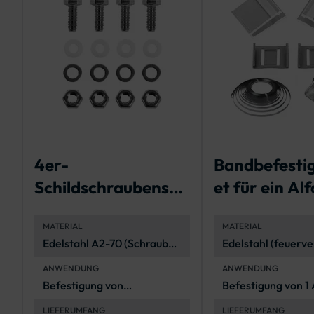
4er-
Bandbefesti
Schildschraubenset
et für ein Al
zur Befestigung
Schild
MATERIAL
MATERIAL
eines
Edelstahl A2-70 (Schrauben
Edelstahl (feuerve
Verkehrszeichen
und Muttern) und
ANWENDUNG
ANWENDUNG
Polyethylen
Befestigung von
Befestigung von 1
(Unterlegscheiben)
Flachform-
Verkehrszeichen
LIEFERUMFANG
LIEFERUMFANG