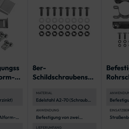
gungss
8er-
Befest
form-
Schildschraubenset
Rohrsch
zur Befestigung von
Rundfo
MATERIAL
ANWENDU
zwei
rzinkt)
Edelstahl A2-70 (Schrauben
Befestig
Verkehrszeichen
und Muttern) und
Rundform
ANWENDUNG
EINSATZBE
Polyethylen
Rohrpfos
 Alform-
Befestigung von zwei
Straßenb
(Unterlegscheiben)
Flachform-
Projekte, 
LIEFERUMFANG