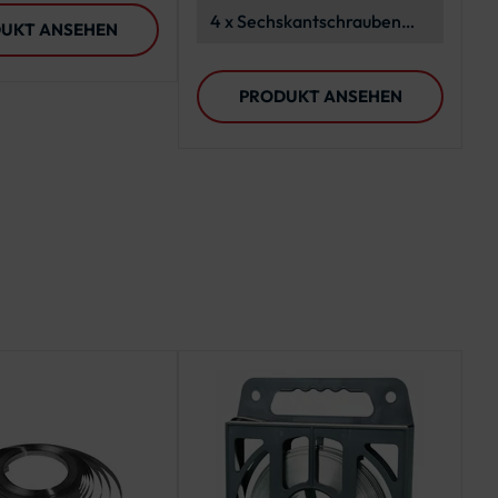
wendungen
Stahlband
4 x Sechskantschrauben
UKT ANSEHEN
M6x16, A2-70, ISO 4017
PRODUKT ANSEHEN