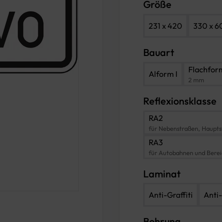
Größe
231 x 420
330 x 6
Bauart
Flachfor
Alform I
2 mm
Reflexionsklasse
RA2
für Nebenstraßen, Haupts
RA3
für Autobahnen und Bere
Laminat
Anti-Graffiti
Anti-
Bohrung