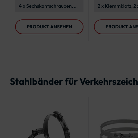
Verkehrszeichen
4 x Sechskantschrauben, 4
2 x Klemmklotz, 2 
x Polyethylen-
Edelstahllasche, 2
Unterlegscheiben, 4 x
Spannschloss, 2 x 
PRODUKT ANSEHEN
PRODUKT AN
Edelstahl-
Stahlband
Unterlegscheiben, 4 x
Sechskantmuttern
Stahlbänder für Verkehrszeich