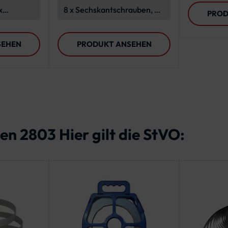
Verkehrszeichen
Außenan
x
8 x Sechskantschrauben, 8 x
PROD
 x
Polyethylen-
1 Meter
Unterlegscheiben, 8 x
SEHEN
PRODUKT ANSEHEN
Edelstahl-
Unterlegscheiben, 8 x
Sechskantmuttern
en 2803 Hier gilt die StVO: