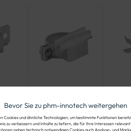
Klemmschelle mit
Bandsc
-
90 mm Klemmklotz
Flachsc
Bevor Sie zu phm-innotech weitergehen
e 60 -
Stahl
DURCHMESSER
MATERIAL
 Cookies und ähnliche Technologien, um bestimmte Funktionen bereitzu
Erhältlich in Ø 48 mm, Ø 60
Stahl (fe
is zu verbessern und Inhalte zu liefern, die für Ihre Interessen relevant
können neben technisch notwendigen Cookies auch Analyse- und Mark
ig und
mm und Ø 76 mm