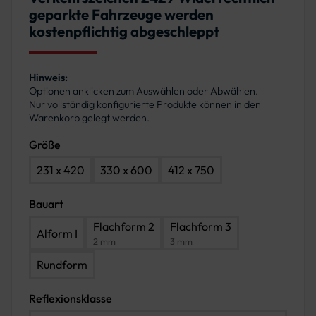
geparkte Fahrzeuge werden
kostenpflichtig abgeschleppt
Hinweis:
Optionen anklicken zum Auswählen oder Abwählen.
Nur vollständig konfigurierte Produkte können in den
Warenkorb gelegt werden.
Größe
231 x 420
330 x 600
412 x 750
Bauart
Flachform 2
Flachform 3
Alform I
2 mm
3 mm
Rundform
Reflexionsklasse