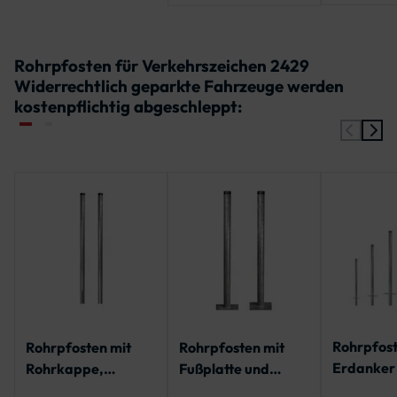
x Sechsk
Rohrpfosten für Verkehrszeichen 2429
Widerrechtlich geparkte Fahrzeuge werden
kostenpflichtig abgeschleppt:
Rohrpfost
Rohrpfosten mit
Rohrpfosten mit
Erdanker
Rohrkappe,
Fußplatte und
Rohrkappe
geschlitzt für
Rohrkappe | IVZ