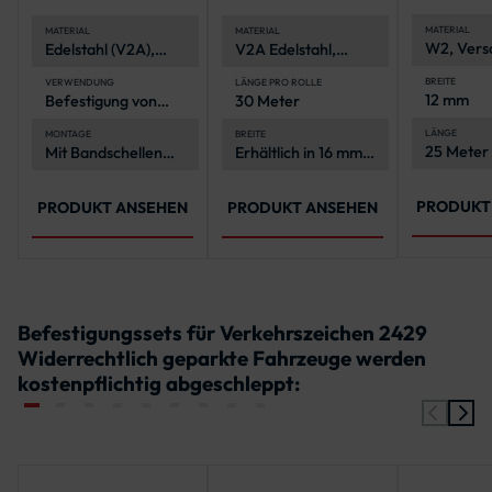
geschlitzt
igung
Rolle
MATERIAL
MATERIAL
MATERIAL
W2, Versc
Edelstahl (V2A),
V2A Edelstahl,
verzinkt
korrosionsbeständig
korrosionsbeständig
und langlebig
und langlebig
BREITE
VERWENDUNG
LÄNGE PRO ROLLE
12 mm
Befestigung von
30 Meter
Verkehrszeichen an
Rohrpfosten
LÄNGE
MONTAGE
BREITE
25 Meter 
Mit Bandschellen
Erhältlich in 16 mm
und
2-in-1-
und 19 mm
Spannwerkzeug
PRODUKT
PRODUKT ANSEHEN
PRODUKT ANSEHEN
Befestigungssets für Verkehrszeichen 2429
Widerrechtlich geparkte Fahrzeuge werden
kostenpflichtig abgeschleppt: