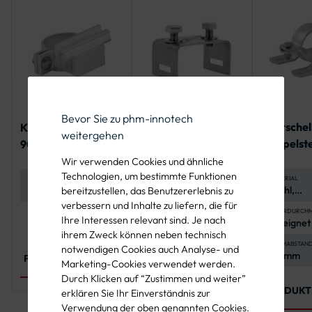
Bevor Sie zu phm-innotech
Rohrschel
Klemmschelle mit
Edelstahl-
weitergehen
Doppelst
90 mm Klemmklotz
Bandschelle mit
geraden Schenkeln
Wir verwenden Cookies und ähnliche
Technologien, um bestimmte Funktionen
MATERIAL
DURCHMESSER
MATERIAL
Stahl,
Erhältlich in Ø 48
Edelstahl, rostfrei
bereitzustellen, das Benutzererlebnis zu
feuerverz
mm, Ø 60 mm und
verbessern und Inhalte zu liefern, die für
Korrosion
Ø 76 mm
ROHRDURCHM
KLEMMKLOTZBREITE
ANWENDUNG
Ihre Interessen relevant sind. Je nach
Geeignet 
90 mm
Befestigung von
Pfosten m
Verkehrszeichen
ihrem Zweck können neben technisch
mm
an Rohrpfosten
LOCHABSTAN
MONTAGE
notwendigen Cookies auch Analyse- und
70 mm
Bandbefestigung
PRODUKT ANSEHEN
Marketing-Cookies verwendet werden.
mit Stahlband und
Schlaufen
Durch Klicken auf “Zustimmen und weiter”
PRODUKT
PRODUKT ANSEHEN
erklären Sie Ihr Einverständnis zur
Verwendung der oben genannten Cookies.