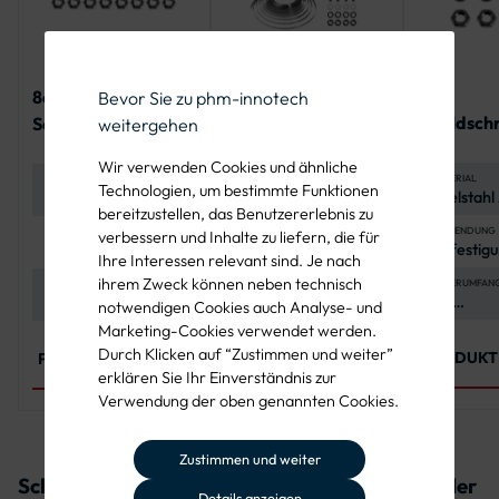
4er-
8er-
Befestigungsset
Bevor Sie zu phm-innotech
Schildsch
Schildschraubenset
Bandschelle für ein
weitergehen
zur Befes
zur Befestigung von
Flachverkehrszeich
Wir verwenden Cookies und ähnliche
eines
zwei
en
MATERIAL
MATERIAL
BANDSCHELLE
Technologien, um bestimmte Funktionen
Edelstahl
Edelstahl A2-70
2x Bandschelle mit
Verkehrs
Verkehrszeichen
bereitzustellen, das Benutzererlebnis zu
(Schraub
(Schrauben und
Lochabstand 70
Muttern) 
Muttern) und
mm, Stahl
ANWENDUNG
ANWENDUNG
BANDBEFESTIGUNG
verbessern und Inhalte zu liefern, die für
Befestigu
Befestigung von zwei
2x Spannschloss für
Polyethyl
Polyethylen
(feuerverzinkt)
Ihre Interessen relevant sind. Je nach
Flachfor
Flachform-
19 mm Band (3/4"), 2
(Unterleg
(Unterlegscheiben)
ihrem Zweck können neben technisch
Verkehrs
Verkehrszeichen
x 1 Meter Stahlband
LIEFERUMFAN
LIEFERUMFANG
SCHRAUBEN
4 x
8 x
4 x
notwendigen Cookies auch Analyse- und
Sechskan
Sechskantschrauben,
Sechskantschrauben
Marketing-Cookies verwendet werden.
4 x Polye
8 x Polyethylen-
M6x16, A2-70, ISO
Durch Klicken auf “Zustimmen und weiter”
Unterlegs
Unterlegscheiben, 8
4017
PRODUKT
PRODUKT ANSEHEN
PRODUKT ANSEHEN
x Edelsta
x Edelstahl-
erklären Sie Ihr Einverständnis zur
Unterlegs
Unterlegscheiben, 8
Verwendung der oben genannten Cookies.
x Sechsk
x Sechskantmuttern
Zustimmen und weiter
Schellen für Verkehrszeichen 2002 Betreten der
Details anzeigen