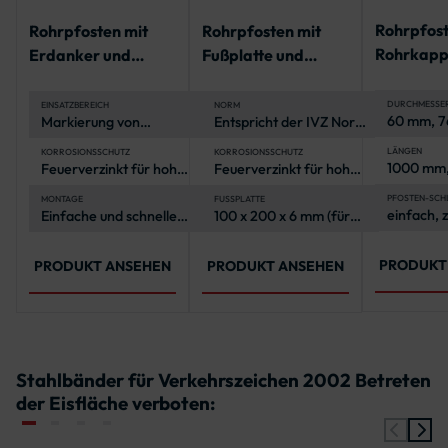
Rohrpfost
Rohrpfosten mit
Rohrpfosten mit
Rohrkapp
Erdanker und
Fußplatte und
geschlitzt
Rohrkappe | IVZ
Rohrkappe | IVZ
Bodenhül
Norm
Norm
DURCHMESSE
EINSATZBEREICH
NORM
60 mm, 
Markierung von
Entspricht der IVZ Norm
Fahrbahnen und
für öffentliche
Parkplätzen, Sicherung
Verkehrsbereiche
LÄNGEN
KORROSIONSSCHUTZ
KORROSIONSSCHUTZ
1000 mm,
Feuerverzinkt für hohe
Feuerverzinkt für hohe
von Baustellen und
mm, 150
Korrosionsbeständigkeit
Korrosionsbeständigkeit
öffentlichen Plätzen,
1750 mm,
(Stahl-Rohrpfosten)
PFOSTEN-SCH
Organisation bei
MONTAGE
FUSSPLATTE
einfach, 
Einfache und schnelle
100 x 200 x 6 mm (für
mm, 225
Veranstaltungen
Montage ohne
Pfosten bis 1750 mm),
2500 mm
zusätzliche Fundamente
210 x 210 x 10 mm (für
mm, 300
Pfosten ab 2000 mm)
3250 mm
PRODUKT
PRODUKT ANSEHEN
PRODUKT ANSEHEN
mm, 375
4000 mm
mm, 450
4750 mm
mm
Stahlbänder für Verkehrszeichen 2002 Betreten
der Eisfläche verboten: