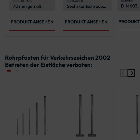
4 Sechsk
NORMEN
LOCHABSTAND
SCHRAUBEN
DIN 603,
70 mm gemäß
Sechskantschrauben
4 Unterl
ISO 7089
IVZ-Norm
M10 in
verschiedenen
Längen, je nach
PRODUKT
PRODUKT ANSEHEN
PRODUKT ANSEHEN
Durchmesser
Rohrpfosten für Verkehrszeichen 2002
Betreten der Eisfläche verboten: