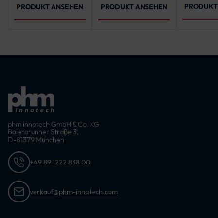
von 40-1
PRODUKT
PRODUKT ANSEHEN
PRODUKT ANSEHEN
phm innotech GmbH & Co. KG
Baierbrunner Straße 3,
D-81379 München
+49 89 1222 838 00
verkauf@phm-innotech.com