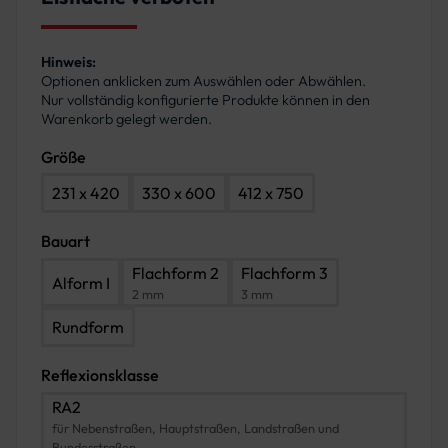
Hinweis:
Optionen anklicken zum Auswählen oder Abwählen.
Nur vollständig konfigurierte Produkte können in den
Warenkorb gelegt werden.
Größe
231 x 420
330 x 600
412 x 750
Bauart
Flachform 2
Flachform 3
Alform I
2 mm
3 mm
Rundform
Reflexionsklasse
RA2
für Nebenstraßen, Hauptstraßen, Landstraßen und
Bundesstraßen