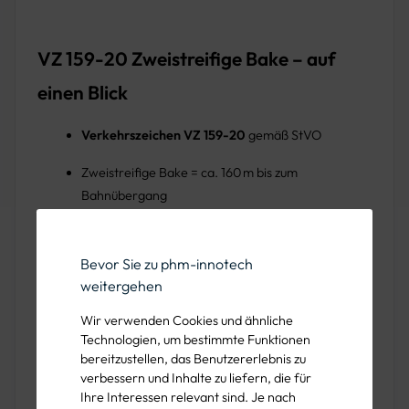
VZ 159-20 Zweistreifige Bake – auf
einen Blick
Verkehrszeichen VZ 159-20
gemäß StVO
Zweistreifige Bake = ca. 160 m bis zum
Bahnübergang
Linksseitige Aufstellung bei baulichen oder
verkehrstechnischen Gegebenheiten
Bevor Sie zu phm-innotech
weitergehen
Teil einer gestaffelten Ankündigung mit weiteren
Bakenzeichen
Wir verwenden Cookies und ähnliche
Technologien, um bestimmte Funktionen
Vorrangiger Einsatz außerhalb geschlossener
bereitzustellen, das Benutzererlebnis zu
Ortschaften
verbessern und Inhalte zu liefern, die für
Ihre Interessen relevant sind. Je nach