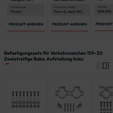
Flachrun
Pfosten mit Ø 60
und -muttern aus
4 Sechsk
mm
Edelstahl (A2-70),
NORMEN
LOCHABSTAND
UNTERLEGSCHEIBEN
DIN 603,
70 mm
Form A, nach ISO
4 Unterl
nach ISO 4017 und
ISO 7089
7089
4032
PRODUKT
PRODUKT ANSEHEN
PRODUKT ANSEHEN
Befestigungssets für Verkehrszeichen 159-20
Zweistreifige Bake, Aufstellung links: