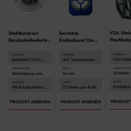
V2A-Stah
Stahlband zur
Serratub
Plastikdi
Bandschellenbefest
Endlosband 12mm,
igung
geschlitzt - 25 m-
Rolle
MATERIAL
MATERIAL
MATERIAL
V2A Edels
Edelstahl (V2A),
W2, Verschlussteile
korrosion
korrosionsbeständig
verzinkt
und langl
und langlebig
LÄNGE PRO R
VERWENDUNG
BREITE
30 Meter
Befestigung von
12 mm
Verkehrszeichen an
Rohrpfosten
BREITE
MONTAGE
LÄNGE
Erhältlich
Mit Bandschellen
25 Meter pro Rolle
und 19 m
und
2-in-1-
Spannwerkzeug
PRODUKT
PRODUKT ANSEHEN
PRODUKT ANSEHEN