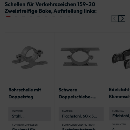
Schellen für Verkehrszeichen 159-20
Zweistreifige Bake, Aufstellung links:
Edelstahl
Rohrschelle mit
Schwere
Klemmsche
Doppelsteg
Doppelschiebe-
Rundform
Schelle
Verkehrs
MATERIAL
MATERIAL
MATERIAL
Edelstahl,
Stahl,
Flachstahl, 60 x 5
korrosion
feuerverzinkt für
mm
Korrosionsschutz
VARIANTEN
ROHRDURCHMESSER
SCHRAUBEN UND MUTTERN
4
Geeignet für
Sechskantschrauben