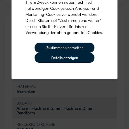
ihrem Zweck können neben technisch
notwendigen Cookies auch Analyse- und
Marketing-Cookies verwendet werden.
Produkteigenschaften
Durch Klicken auf “Zustimmen und weiter”
erklären Sie Ihr Einverständnis zur
Verwendung der oben genannten Cookies.
ERKEHRSZEICHEN-NUMMER
VZ 159-20
Zustimmen und weiter
BEZEICHNUNG
Details anzeigen
Zweistreifige Bake, Aufstellung links
SCHILDTYP
Gefahrzeichen
MATERIAL
Aluminium
BAUART
Alform, Flachform 2 mm, Flachform 3 mm,
Rundform
REFLEXIONSKLASSE