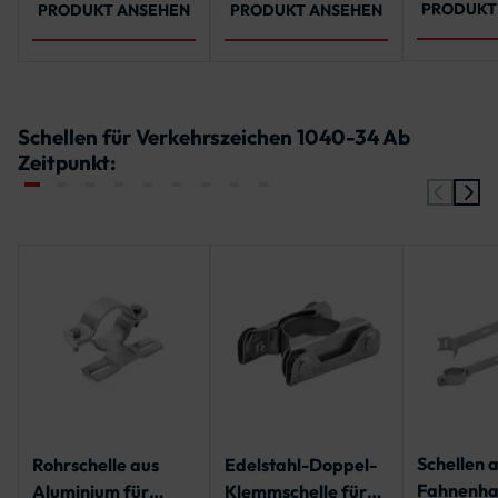
Pfosten ab 2000 mm)
3250 mm, 3500
PRODUKT
PRODUKT ANSEHEN
PRODUKT ANSEHEN
mm, 3750 mm,
4000 mm, 4250
mm, 4500 mm,
4750 mm, 5000
mm
Schellen für Verkehrszeichen 1040-34 Ab
Zeitpunkt:
Schellen a
Rohrschelle aus
Edelstahl-Doppel-
Fahnenha
Aluminium für
Klemmschelle für