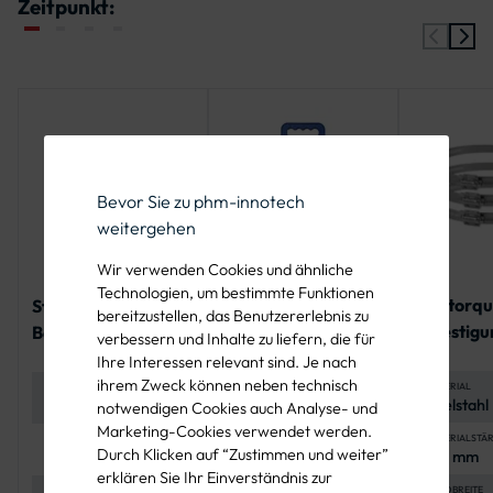
Zeitpunkt:
Bevor Sie zu phm-innotech
weitergehen
Wir verwenden Cookies und ähnliche
Technologien, um bestimmte Funktionen
Tamtorq
Stahlband zur
Serratub
bereitzustellen, das Benutzererlebnis zu
Befestigu
Bandschellenbefest
Endlosband 12mm,
verbessern und Inhalte zu liefern, die für
Spannbere
igung
geschlitzt - 25 m-
Ihre Interessen relevant sind. Je nach
340 mm
Rolle
ihrem Zweck können neben technisch
MATERIAL
MATERIAL
MATERIAL
Edelstahl
Edelstahl (V2A),
W2, Verschlussteile
notwendigen Cookies auch Analyse- und
korrosion
korrosionsbeständig
verzinkt
Marketing-Cookies verwendet werden.
und langlebig
MATERIALSTÄ
VERWENDUNG
BREITE
Durch Klicken auf “Zustimmen und weiter”
0,8 mm
Befestigung von
12 mm
Verkehrszeichen an
erklären Sie Ihr Einverständnis zur
Rohrpfosten
BANDBREITE
MONTAGE
LÄNGE