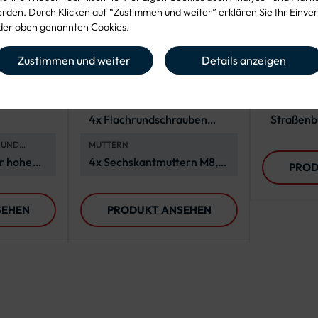
den. Durch Klicken auf “Zustimmen und weiter” erklären Sie Ihr Einver
ür ein
Rohrschelle für zwei
Bandsch
er oben genannten Cookies.
szeich
Alform-Schilder
Rundfo
Zustimmen und weiter
Details anzeigen
PFOSTEN
ANZAHL DER KLEMMSCHELLEN
ANWENDU
2 Stück (für Rohrpfosten Ø
Befestig
60 mm)
Schilder
CHELLE
SCHRAUBEN
EINSATZBE
4x Flachrundschrauben
Straßenb
M8x25, A2-70, DIN 603
Projekte
 UND
MUTTERN
ür hohe
4x Sechskantmuttern M8,
PROD
igkeit
A4-70, ISO 4032
SEHEN
PRODUKT ANSEHEN