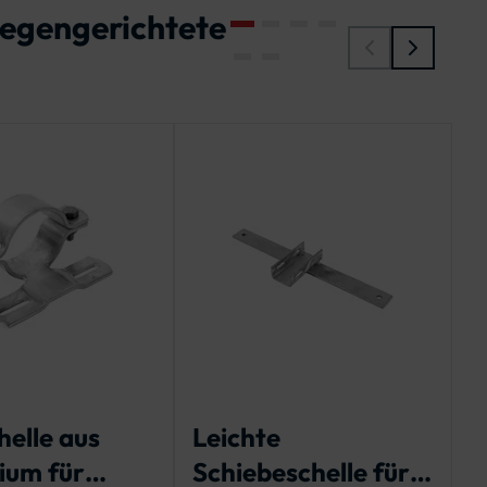
gegengerichtete
helle aus
Leichte
R
ium für
Schiebeschelle für
D