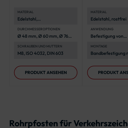
geraden Sch
MATERIAL
MATERIAL
Edelstahl,
Edelstahl, rostfrei
korrosionsbeständig (A2-
DURCHMESSEROPTIONEN
ANWENDUNG
70, A4-70)
Ø 48 mm, Ø 60 mm, Ø 76
Befestigung von
mm, Ø 89 mm, Ø 108 mm
Verkehrszeichen 
SCHRAUBEN UND MUTTERN
MONTAGE
Rohrpfosten
M8, ISO 4032, DIN 603
Bandbefestigung 
Stahlband und Sch
PRODUKT ANSEHEN
PRODUKT AN
Rohrpfosten für Verkehrszeic