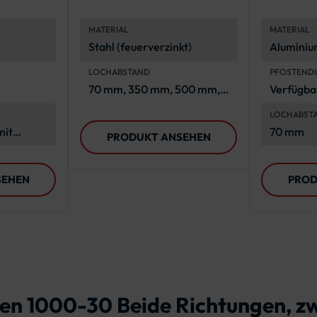
enkeln
Stahl
Flach-
MATERIAL
MATERIAL
Verkeh
Stahl (feuerverzinkt)
Aluminium
korrosio
LOCHABSTAND
PFOSTEND
70 mm, 350 mm, 500 mm,
Verfügba
an
700 mm, 900 mm
Ø 76 mm
LOCHABST
mit
70 mm
PRODUKT ANSEHEN
laufen
SEHEN
PROD
hen 1000-30 Beide Richtungen, z