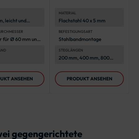
Bandbefestigung
MATERIAL
rszeichen
, leicht und
Flachstahl 40 x 5 mm
nsbeständig
URCHMESSER
BEFESTIGUNGSART
r für Ø 60 mm und
Stahlbandmontage
AND
STEGLÄNGEN
200 mm, 400 mm, 800
mm, 1000 mm
UKT ANSEHEN
PRODUKT ANSEHEN
wei gegengerichtete