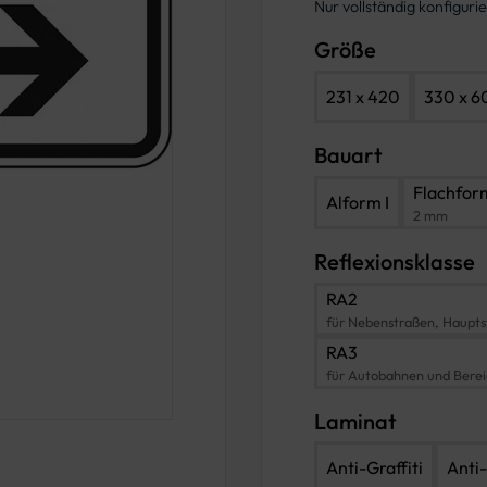
Nur vollständig konfigur
Größe
231 x 420
330 x 6
Bauart
Flachfor
Alform I
2 mm
Reflexionsklasse
RA2
für Nebenstraßen, Haupts
RA3
für Autobahnen und Bere
Laminat
Anti-Graffiti
Anti-