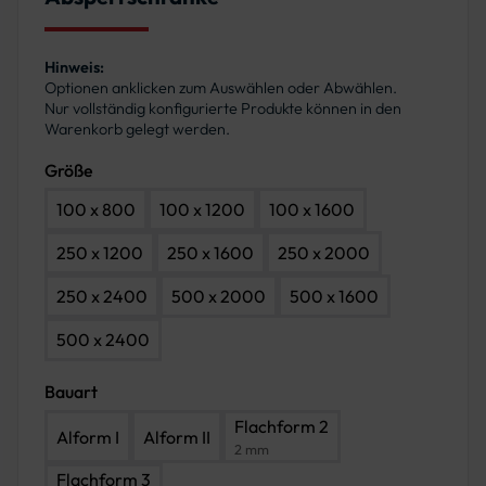
Hinweis:
Optionen anklicken zum Auswählen oder Abwählen.
Nur vollständig konfigurierte Produkte können in den
Warenkorb gelegt werden.
Größe
100 x 800
100 x 1200
100 x 1600
250 x 1200
250 x 1600
250 x 2000
250 x 2400
500 x 2000
500 x 1600
500 x 2400
Bauart
Flachform 2
Alform I
Alform II
2 mm
Flachform 3