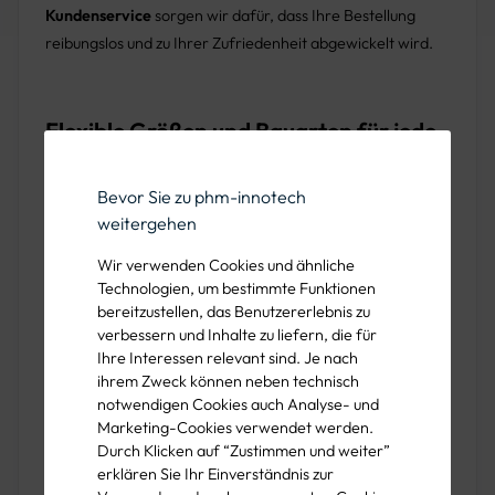
Kundenservice
sorgen wir dafür, dass Ihre Bestellung
reibungslos und zu Ihrer Zufriedenheit abgewickelt wird.
Flexible Größen und Bauarten für jede
Anforderung
Bevor Sie zu phm-innotech
weitergehen
Die
VZ 600 Absperrschranke
lässt sich dank der breiten
Auswahl an Größen und Bauarten optimal anpassen. Ob
Wir verwenden Cookies und ähnliche
schmale Absperrungen mit 100 x 800 mm oder
Technologien, um bestimmte Funktionen
großflächige Lösungen bis 500 x 2400 mm – hier finden
bereitzustellen, das Benutzererlebnis zu
Sie die passende Absperrlösung für jede Anwendung.
verbessern und Inhalte zu liefern, die für
Ihre Interessen relevant sind. Je nach
ihrem Zweck können neben technisch
notwendigen Cookies auch Analyse- und
Maximale Sicherheit und Sichtbarkeit
Marketing-Cookies verwendet werden.
Durch Klicken auf “Zustimmen und weiter”
im Straßenverkehr
erklären Sie Ihr Einverständnis zur