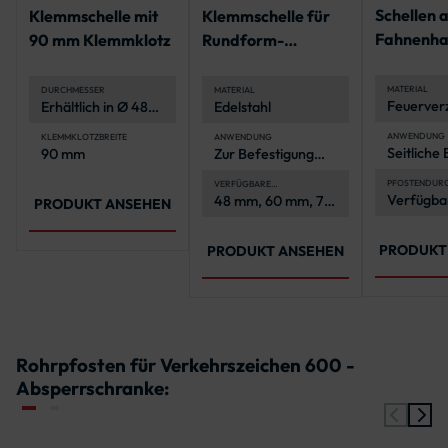
Schellen a
Klemmschelle mit
Klemmschelle für
Fahnenha
90 mm Klemmklotz
Rundform-
für Flach-
Verkehrszeichen
Verkehrs
MATERIAL
DURCHMESSER
MATERIAL
Feuerverz
Erhältlich in Ø 48
Edelstahl
für langa
mm, Ø 60 mm und
Korrosion
Ø 76 mm
ANWENDUNG
KLEMMKLOTZBREITE
ANWENDUNG
Seitliche
90 mm
Zur Befestigung
von
von Rundform-
Flachver
Verkehrszeichen
PFOSTENDUR
VERFÜGBARE
DURCHMESSER
Verfügbar
48 mm, 60 mm, 76
an Pfost
an Rohrpfosten
PRODUKT ANSEHEN
mm, 60 m
mm
108 mm P
PRODUKT
PRODUKT ANSEHEN
Rohrpfosten für Verkehrszeichen 600 -
Absperrschranke: