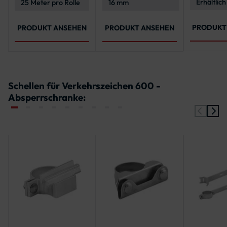
Erhältlich
25 Meter pro Rolle
16 mm
an Rohrp
verschie
Spannber
von 40-1
PRODUKT
PRODUKT ANSEHEN
PRODUKT ANSEHEN
Schellen für Verkehrszeichen 600 -
Absperrschranke: