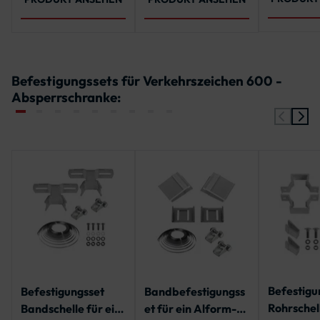
mm, 3750 mm,
4000 mm, 4250
mm, 4500 mm,
4750 mm, 5000
mm
Befestigungssets für Verkehrszeichen 600 -
Absperrschranke:
Befestigu
Befestigungsset
Bandbefestigungss
Rohrschel
Bandschelle für ein
et für ein Alform-