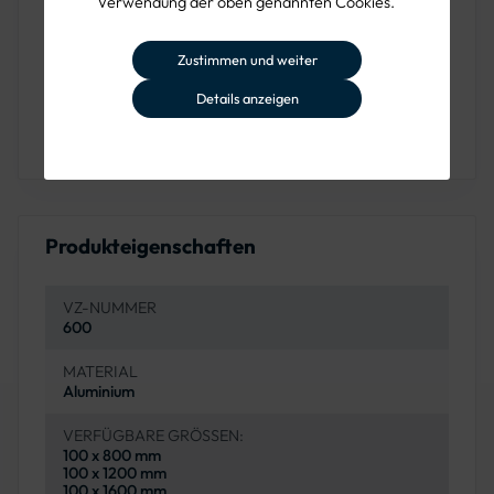
Verwendung der oben genannten Cookies.
Mit den verfügbaren Reflexionsklassen
RA2
und
RA3
erfüllt die Absperrschranke höchste Sicherheitsstandards.
Zustimmen und weiter
Während
RA2
ideal für Haupt- und Landstraßen ist, eignet
Details anzeigen
sich
RA3
für Autobahnen und stark beleuchtete Bereiche,
in denen eine erhöhte Sichtbarkeit notwendig ist.
Produkteigenschaften
VZ-NUMMER
600
MATERIAL
Aluminium
VERFÜGBARE GRÖSSEN:
100 x 800 mm
100 x 1200 mm
100 x 1600 mm