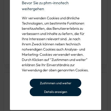
Bevor Sie zu phm-innotech
KONFIGURIEREN
weitergehen
Wir verwenden Cookies und ähnliche
Mind. VE
Preis pro Stück
Technologien, um bestimmte Funktionen
bereitzustellen, das Benutzererlebnis zu
1 Stück
ab 54,90 €
verbessern und Inhalte zu liefern, die für
Ihre Interessen relevant sind. Je nach
ihrem Zweck können neben technisch
notwendigen Cookies auch Analyse- und
Sie haben Fragen oder wünschen eine Beratung?
Marketing-Cookies verwendet werden.
Rufen Sie uns unter der 089 1222 838 00 an!
Durch Klicken auf “Zustimmen und weiter”
erklären Sie Ihr Einverständnis zur
Verwendung der oben genannten Cookies.
Dieses Produkt ist auch in folgenden
Zustimmen und weiter
Farben verfügbar
Details anzeigen
Farbe: Leuchtorange-Marine
Farbe: Leuchtorange-Grün