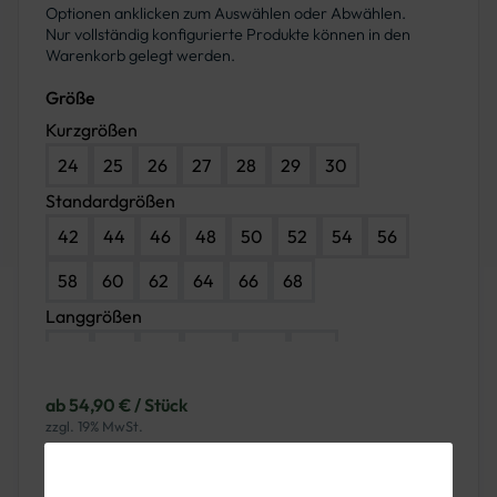
Optionen anklicken zum Auswählen oder Abwählen.
Nur vollständig konfigurierte Produkte können in den
Warenkorb gelegt werden.
Größe
Kurzgrößen
24
25
26
27
28
29
30
Standardgrößen
42
44
46
48
50
52
54
56
58
60
62
64
66
68
Langgrößen
90
94
98
102
106
110
ab 54,90 € / Stück
zzgl. 19% MwSt.
-
+