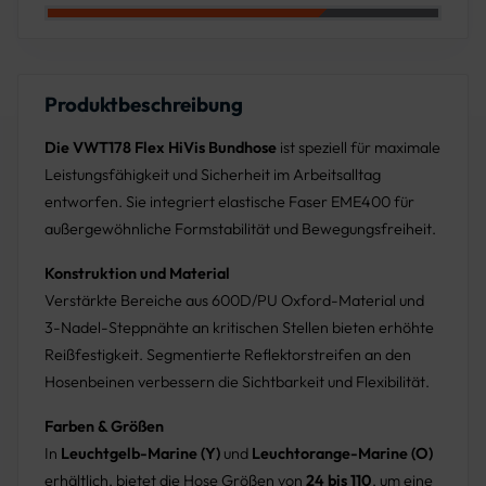
Farbe: Leuchtgelb-Marine
Farbe: Leuchtorange-Grau
Produktbeschreibung
Die VWT178 Flex HiVis Bundhose
ist speziell für maximale
Leistungsfähigkeit und Sicherheit im Arbeitsalltag
entworfen. Sie integriert elastische Faser EME400 für
außergewöhnliche Formstabilität und Bewegungsfreiheit.
Konstruktion und Material
Verstärkte Bereiche aus 600D/PU Oxford-Material und
3-Nadel-Steppnähte an kritischen Stellen bieten erhöhte
Reißfestigkeit. Segmentierte Reflektorstreifen an den
Hosenbeinen verbessern die Sichtbarkeit und Flexibilität.
Farben & Größen
In
Leuchtgelb-Marine (Y)
und
Leuchtorange-Marine (O)
erhältlich, bietet die Hose Größen von
24 bis 110
, um eine