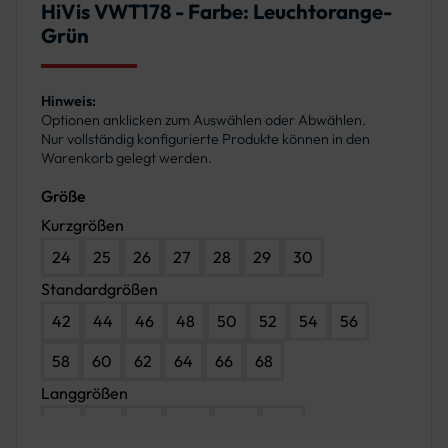
HiVis VWT178 - Farbe: Leuchtorange-
Grün
Hinweis:
Optionen anklicken zum Auswählen oder Abwählen.
Nur vollständig konfigurierte Produkte können in den
Warenkorb gelegt werden.
Größe
Kurzgrößen
24
25
26
27
28
29
30
Standardgrößen
42
44
46
48
50
52
54
56
58
60
62
64
66
68
Langgrößen
90
94
98
102
106
110