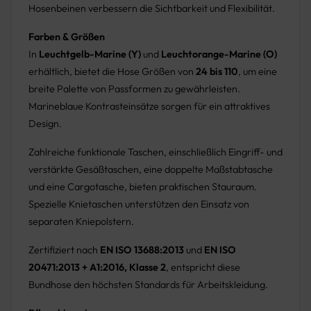
Hosenbeinen verbessern die Sichtbarkeit und Flexibilität.
Farben & Größen
In
Leuchtgelb-Marine (Y)
und
Leuchtorange-Marine (O)
erhältlich, bietet die Hose Größen von
24 bis 110
, um eine
breite Palette von Passformen zu gewährleisten.
Marineblaue Kontrasteinsätze sorgen für ein attraktives
Design.
Zahlreiche funktionale Taschen, einschließlich Eingriff- und
verstärkte Gesäßtaschen, eine doppelte Maßstabtasche
und eine Cargotasche, bieten praktischen Stauraum.
Spezielle Knietaschen unterstützen den Einsatz von
separaten Kniepolstern.
Zertifiziert nach
EN ISO 13688:2013
und
EN ISO
20471:2013 + A1:2016, Klasse 2
, entspricht diese
Bundhose den höchsten Standards für Arbeitskleidung.