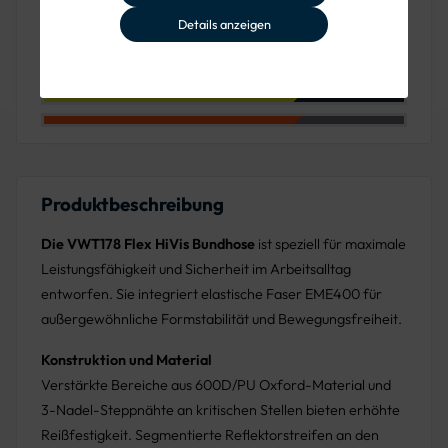
Farben verfügbar
Details anzeigen
Farbe: Leuchtorange
Farbe: Leuchtorange-Marine
Farbe: Leuchtgelb-Marine
Farbe: Leuchtorange-Grau
Produktbeschreibung
Die VWT178 Flex HiVis Bundhose
ist speziell für maximale
Leistungsfähigkeit und Sicherheit im Arbeitsalltag
entworfen. Sie integriert elastische Faser EME400 für
außergewöhnliche Formstabilität und Bewegungsfreiheit.
Konstruktion und Material
Verstärkte Bereiche aus 600D/PU Oxford-Material und
3-Nadel-Steppnähte an kritischen Stellen bieten erhöhte
Reißfestigkeit. Segmentierte Reflektorstreifen an den