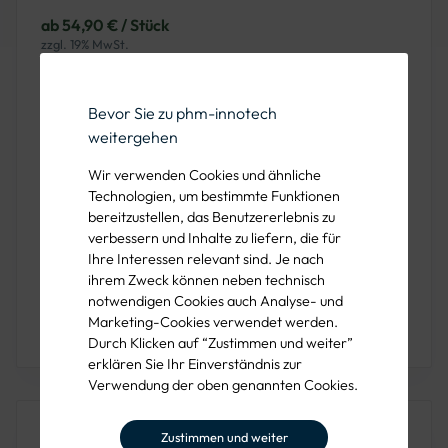
ab 54,90 € / Stück
zzgl. 19% MwSt.
-
+
Bevor Sie zu phm-innotech
weitergehen
KONFIGURIEREN
Wir verwenden Cookies und ähnliche
Technologien, um bestimmte Funktionen
Mind. VE
Preis pro Stück
bereitzustellen, das Benutzererlebnis zu
verbessern und Inhalte zu liefern, die für
1 Stück
ab 54,90 €
Ihre Interessen relevant sind. Je nach
ihrem Zweck können neben technisch
notwendigen Cookies auch Analyse- und
Marketing-Cookies verwendet werden.
Sie haben Fragen oder wünschen eine Beratung?
Rufen Sie uns unter der 089 1222 838 00 an!
Durch Klicken auf “Zustimmen und weiter”
erklären Sie Ihr Einverständnis zur
Verwendung der oben genannten Cookies.
Dieses Produkt ist auch in folgenden
Zustimmen und weiter