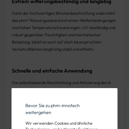
Extrem witterungsbeständig und langlebig
Dank der hochwertigen Bitumenbeschichtung widersteht
das phm® Rissvergussband extremen Wetterbedingungen
und hohen Temperaturschwankungen. UV-beständig und
robust gegenüber Feuchtigkeit und mechanischer
Belastung, bleibt es auch auf stark beanspruchten
Verkehrsflächen langfristig stabil und effektiv.
Schnelle und einfache Anwendung
Die selbstklebende Beschichtung und Aktivierung durch
Aufbrennen ermöglichen eine einfache Handhabung
ohne aufwendige Geräte. Nach dem Platzieren entlang
des Risses oder der Fuge wird das Band mit einem
Bevor Sie zu phm-innotech
Gasbrenner erhitzt, sodass es sich in den Riss hineinzieht
weitergehen
und dort eine sichere, wasserfeste Verbindung bildet.
Wir verwenden Cookies und ähnliche