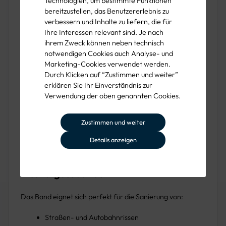
Technologien, um bestimmte Funktionen
bereitzustellen, das Benutzererlebnis zu
Hergestellt in Deutschland für höchste
verbessern und Inhalte zu liefern, die für
Ihre Interessen relevant sind. Je nach
Qualität
ihrem Zweck können neben technisch
notwendigen Cookies auch Analyse- und
Marketing-Cookies verwendet werden.
Das phm® Rissvergussband wird in Deutschland produziert
Durch Klicken auf “Zustimmen und weiter”
und erfüllt höchste Standards in Material und
erklären Sie Ihr Einverständnis zur
Verarbeitung. Es ist eine bewährte Lösung für
Verwendung der oben genannten Cookies.
anspruchsvolle Straßenbauprojekte, die Qualität und
Effizienz im Fokus haben.
Zustimmen und weiter
Details anzeigen
Vielfältige Einsatzbereiche des phm®
Rissvergussbands
Das Band eignet sich perfekt für die Sanierung von:
Straßen- und Autobahnrissen