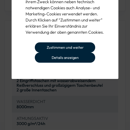
ihrem Zweck können neben technisch
notwendigen Cookies auch Analyse- und
Marketing-Cookies verwendet werden.
Durch Klicken auf “Zustimmen und weiter”
erklären Sie Ihr Einverständnis zur
Produkteigenschaften
Verwendung der oben genannten Cookies.
MATERIAL
Zustimmen und weiter
Obermaterial: 100% Polyester + TPU-Membran+
Mikrofleece, 260 g/m²
Details anzeigen
TASCHEN
2 Brusttaschen mit wasserabweisenden
Reißverschlüssen
2 Eingriffstaschen mit wasserabweisendem
Reißverschluss und großzügigem Taschenbeutel
2 große Innentaschen
WASSERDICHT
8000mm
ATMUNGSAKTIV
3000 g/m²/24h