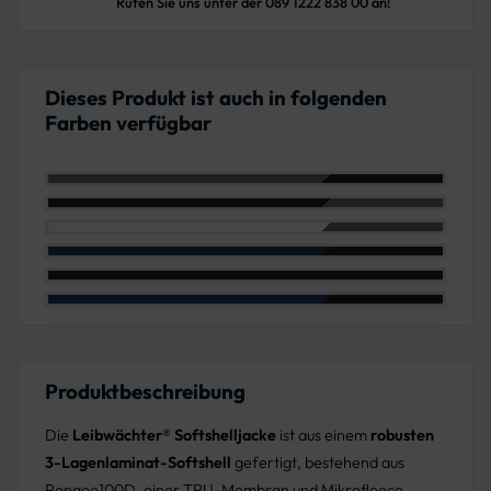
Rufen Sie uns unter der 089 1222 838 00 an!
Dieses Produkt ist auch in folgenden
Farben verfügbar
Farbe: Grau/Schwarz
Farbe: Schwarz/Grau
Farbe: Weiß/Grau
Farbe: Marine/Schwarz
Farbe: Schwarz
Farbe: Kornblau/Schwarz
Produktbeschreibung
Die
Leibwächter® Softshelljacke
ist aus einem
robusten
3-Lagenlaminat-Softshell
gefertigt, bestehend aus
Pongee100D, einer TPU-Membran und Mikrofleece.