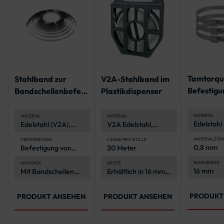
Tamtorq
Stahlband zur
V2A-Stahlband im
Befestigu
Bandschellenbefest
Plastikdispenser
Spannbere
igung
340 mm
MATERIAL
MATERIAL
MATERIAL
Edelstahl
Edelstahl (V2A),
V2A Edelstahl,
korrosion
korrosionsbeständig
korrosionsbeständig
und langlebig
und langlebig
MATERIALSTÄ
VERWENDUNG
LÄNGE PRO ROLLE
0,8 mm
Befestigung von
30 Meter
Verkehrszeichen an
Rohrpfosten
BANDBREITE
MONTAGE
BREITE
16 mm
Mit Bandschellen
Erhältlich in 16 mm
und
2-in-1-
und 19 mm
Spannwerkzeug
PRODUKT
PRODUKT ANSEHEN
PRODUKT ANSEHEN