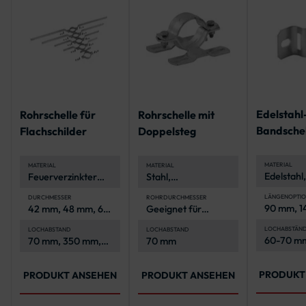
Edelstahl
Rohrschelle für
Rohrschelle mit
Bandschel
Flachschilder
Doppelsteg
Lochabst
180 mm
MATERIAL
MATERIAL
MATERIAL
Edelstahl,
Feuerverzinkter
Stahl,
korrosion
Stahl
feuerverzinkt für
und langl
Korrosionsschutz
LÄNGENOPTIO
DURCHMESSER
ROHRDURCHMESSER
90 mm, 1
42 mm, 48 mm, 60
Geeignet für
200 mm
mm, 76 mm, 108
Pfosten mit Ø 60
mm
mm
LOCHABSTÄN
LOCHABSTAND
LOCHABSTAND
60-70 mm
70 mm, 350 mm,
70 mm
mm, 120
500 mm, 700 mm,
900 mm
PRODUKT
PRODUKT ANSEHEN
PRODUKT ANSEHEN