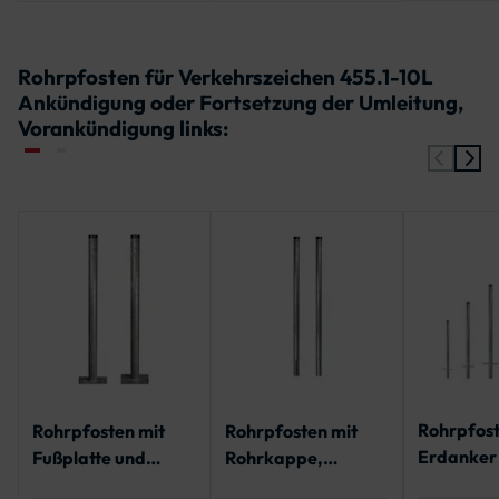
Rohrpfosten für Verkehrszeichen 455.1-10L
Ankündigung oder Fortsetzung der Umleitung,
Vorankündigung links:
Rohrpfost
Rohrpfosten mit
Rohrpfosten mit
Erdanker
Fußplatte und
Rohrkappe,
Rohrkappe
Rohrkappe | IVZ
geschlitzt für