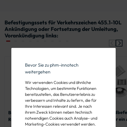
Befestigungssets für Verkehrszeichen 455.1-10L
Ankündigung oder Fortsetzung der Umleitung,
Vorankündigung links:
Bevor Sie zu phm-innotech
weitergehen
Wir verwenden Cookies und ähnliche
Technologien, um bestimmte Funktionen
bereitzustellen, das Benutzererlebnis zu
verbessern und Inhalte zu liefern, die für
Ihre Interessen relevant sind. Je nach
Bandbefe
Befestigungsset
Befestigungsset für
ihrem Zweck können neben technisch
notwendigen Cookies auch Analyse- und
et für ein
Rohrschelle für ein
ein Alform-Schild
Marketing-Cookies verwendet werden.
Schild
Rundform-Schild