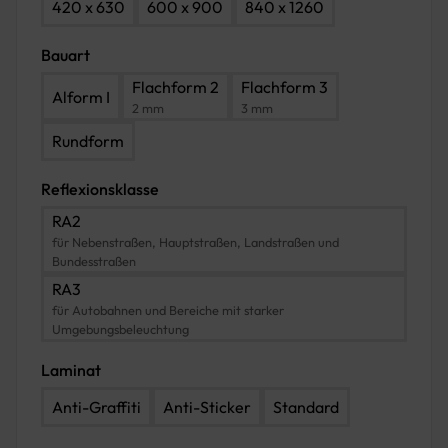
420 x 630
600 x 900
840 x 1260
Bauart
Flachform 2
Flachform 3
Alform I
2 mm
3 mm
Rundform
Reflexionsklasse
RA2
für Nebenstraßen, Hauptstraßen, Landstraßen und
Bundesstraßen
RA3
für Autobahnen und Bereiche mit starker
Umgebungsbeleuchtung
Laminat
Anti-Graffiti
Anti-Sticker
Standard