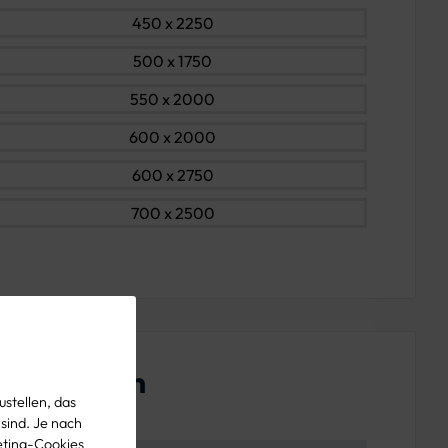
450 x 2250
500 x 1750
550 x 2000
600 x 2000
600 x 2750
700 x 2500
enschaften
stellen, das
 sind. Je nach
eting-Cookies