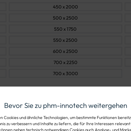
450 x 2000
500 x 2500
550 x 1750
550 x 2500
600 x 2500
700 x 2250
700 x 3000
Bevor Sie zu phm-innotech weitergehen
Produkteig
 Cookies und ähnliche Technologien, um bestimmte Funktionen bereitzu
is zu verbessern und Inhalte zu liefern, die für Ihre Interessen relevant
r zur Autobahn,
können neben technisch notwendigen Cookies auch Analyse- und Mark