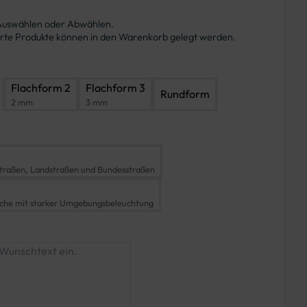
 Auswählen oder Abwählen.
ierte Produkte können in den Warenkorb gelegt werden.
Flachform 2
Flachform 3
Rundform
2 mm
3 mm
traßen, Landstraßen und Bundesstraßen
iche mit starker Umgebungsbeleuchtung