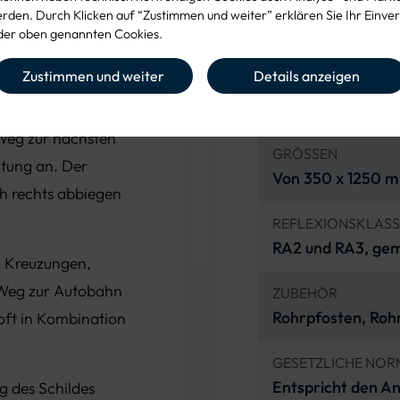
StVO. Es zeigt
VZ-NUMMER
den. Durch Klicken auf “Zustimmen und weiter” erklären Sie Ihr Einver
er oben genannten Cookies.
430-20
weißem Pfeil die
enthält es zusätzlich
Zustimmen und weiter
Details anzeigen
MATERIAL
Aluminium, leicht
Weg zur nächsten
GRÖSSEN
htung an. Der
Von 350 x 1250 
ch rechts abbiegen
REFLEXIONSKLAS
RA2 und RA3, gem
n Kreuzungen,
Weg zur Autobahn
ZUBEHÖR
Rohrpfosten, Roh
 oft in Kombination
GESETZLICHE NOR
Entspricht den A
g des Schildes