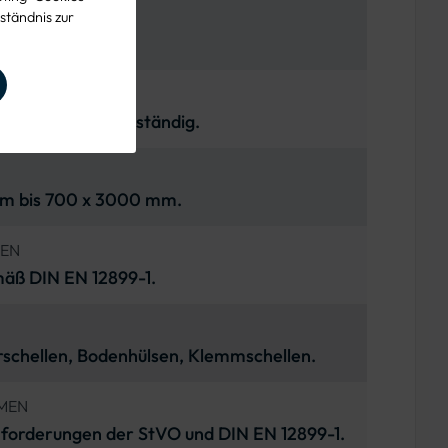
ständnis zur
 und korrosionsbeständig.
mm bis 700 x 3000 mm.
SEN
äß DIN EN 12899-1.
rschellen, Bodenhülsen, Klemmschellen.
MEN
nforderungen der StVO und DIN EN 12899-1.