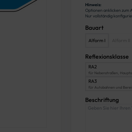
Hinweis:
Optionen anklicken zum
Nur vollständig konfigur
Bauart
Alform I
Alform II
Reflexionsklasse
RA2
für Nebenstraßen, Haupts
RA3
für Autobahnen und Bere
Beschriftung