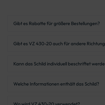
Gibt es Rabatte für größere Bestellungen?
Ja, für größere Mengen bieten wir attraktive Menge
Gibt es VZ 430-20 auch für andere Richtun
Ja, es gibt auch die linksweisende (
VZ 430-10
) Var
Kann das Schild individuell beschriftet werd
Ja, Zielort und Autobahnnummer werden an die ör
Welche Informationen enthält das Schild?
Es zeigt den Zielort, das Autobahnsymbol, die Au
Wo wird VZ 430-20 verwendet?