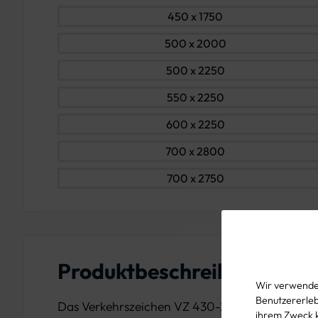
450 x 1750
500 x 2000
500 x 2250
550 x 2250
600 x 2250
700 x 2800
700 x 2750
Produktbeschreibung
Wir verwenden
Benutzererlebn
Das Verkehrszeichen VZ 430-20 „Pfeilwegweise
ihrem Zweck 