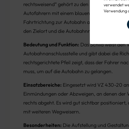
rechtsweisend“ gehört zu den Richtzeichen der 
verwendet wer
Verwendung d
Autofahrern mit einem blauen Hintergrund und 
Fahrtrichtung zur Autobahn an. Typischerweise 
den Zielort und die Autobahnnummer.
Bedeutung und Funktion:
Das Schild weist den 
Autobahnanschlussstelle und gibt dabei die Ric
rechtsgerichtete Pfeil zeigt, dass der Fahrer na
muss, um auf die Autobahn zu gelangen.
Einsatzbereiche:
Eingesetzt wird VZ 430-20 a
Einmündungen oder Abzweigen, an denen der 
rechts abgeht. Es wird gut sichtbar positioniert,
mit weiteren Wegweisern.
Besonderheiten:
Die Aufstellung und Gestaltun