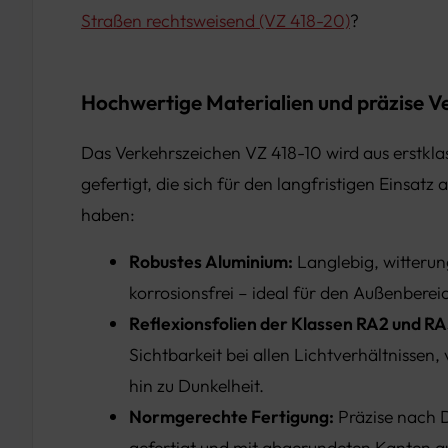
Straßen rechtsweisend (VZ 418-20)
?
Hochwertige Materialien und präzise V
Das Verkehrszeichen VZ 418-10 wird aus erstkla
gefertigt, die sich für den langfristigen Einsat
haben:
Robustes Aluminium:
Langlebig, witteru
korrosionsfrei – ideal für den Außenberei
Reflexionsfolien der Klassen RA2 und RA
Sichtbarkeit bei allen Lichtverhältnissen, 
hin zu Dunkelheit.
Normgerechte Fertigung:
Präzise nach 
gefertigt und mit abgerundeten Kanten a