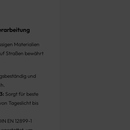
erarbeitung
ssigen Materialien
z auf Straßen bewährt
ngsbeständig und
ch.
3:
Sorgt für beste
von Tageslicht bis
DIN EN 12899-1
usgestattet, um