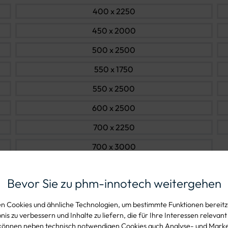
400 x 2250
450 x 2000
500 x 2500
550 x 1750
550 x 2500
600 x 2500
700 x 2250
700 x 3000
Bevor Sie zu phm-innotech weitergehen
 Cookies und ähnliche Technologien, um bestimmte Funktionen bereitzu
Produkteig
is zu verbessern und Inhalte zu liefern, die für Ihre Interessen relevant
können neben technisch notwendigen Cookies auch Analyse- und Mark