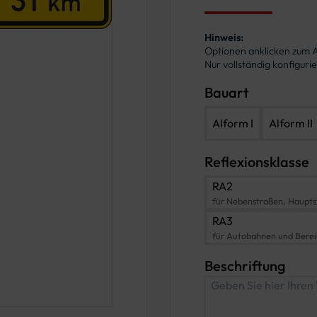
Hinweis:
Optionen anklicken zum
Nur vollständig konfigur
Bauart
Alform I
Alform II
Reflexionsklasse
RA2
für Nebenstraßen, Haupts
RA3
für Autobahnen und Bere
Beschriftung