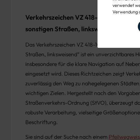
verwendet wer
Verwendung d
Verkehrszeichen VZ 418-10: Pfeilwegwe
sonstigen Straßen, linksweisend – Jetzt
Das Verkehrszeichen VZ 418-10 „Pfeilwegweiser
Straßen, linksweisend“ ist ein unverzichtbares H
insbesondere für die klare Navigation auf Neb
eingesetzt wird. Dieses Richtzeichen zeigt Verk
zuverlässig den Weg zu nahegelegenen Städte
wichtigen Zielen. Hergestellt nach den Vorgabe
Straßenverkehrs-Ordnung (StVO), überzeugt das
robuste Verarbeitung, vielseitige Größenoptio
Beschriftung.
Sie sind auf der Suche nach einem
Pfeilwegweis