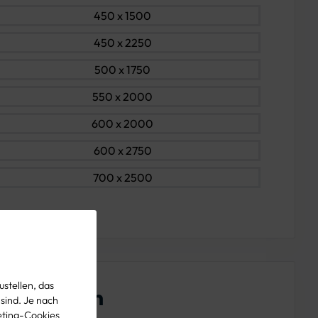
450 x 1500
450 x 2250
500 x 1750
550 x 2000
600 x 2000
600 x 2750
700 x 2500
stellen, das
enschaften
 sind. Je nach
eting-Cookies