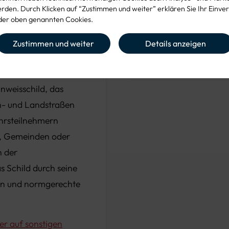
den. Durch Klicken auf “Zustimmen und weiter” erklären Sie Ihr Einver
er oben genannten Cookies.
iser auf
VZ-NUMMER
418-10
Zustimmen und weiter
Details anzeigen
 bestellen
 auf sonstigen
inweisschild, das
en- und Landstraßen
ehrsteilnehmern
n, Gemeinden oder
n der
 Schild durch seine
nen und normgerechte
er auf sonstigen