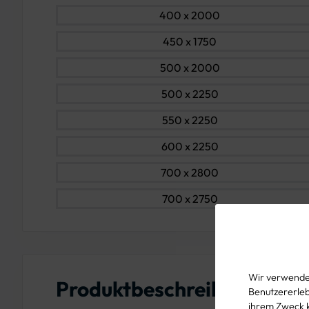
400 x 2000
450 x 1750
500 x 2000
500 x 2250
550 x 2250
600 x 2250
700 x 2800
700 x 2750
Wir verwenden
Produktbeschreibung
Benutzererlebn
ihrem Zweck 