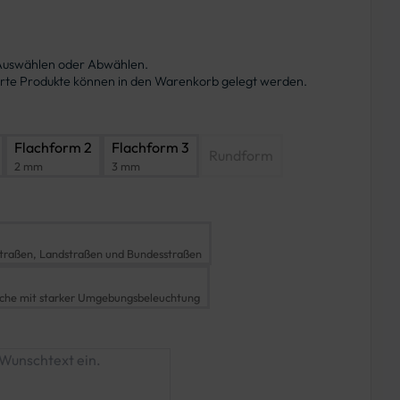
 Auswählen oder Abwählen.
ierte Produkte können in den Warenkorb gelegt werden.
Flachform 2
Flachform 3
Rundform
2 mm
3 mm
traßen, Landstraßen und Bundesstraßen
iche mit starker Umgebungsbeleuchtung