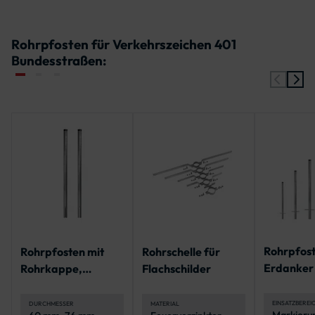
Rohrpfosten für Verkehrszeichen 401
Bundesstraßen:
Rohrpfost
Rohrpfosten mit
Rohrschelle für
Erdanker
Rohrkappe,
Flachschilder
Rohrkappe
geschlitzt für
Norm
Bodenhülse
EINSATZBEREI
DURCHMESSER
MATERIAL
Markieru