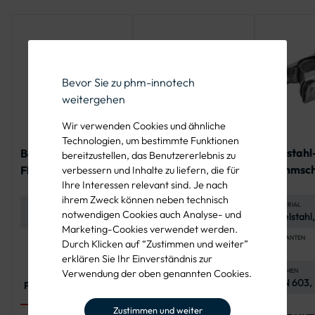
Bevor Sie zu phm-innotech
weitergehen
Wir verwenden Cookies und ähnliche
Technologien, um bestimmte Funktionen
Edelstahl
Bandschelle für
Schellen als
bereitzustellen, das Benutzererlebnis zu
Klemmsche
Flachschilder, aus
Fahnenhalterung
verbessern und Inhalte zu liefern, die für
Ihre Interessen relevant sind. Je nach
Rundform
Stahl
für Flach-
ihrem Zweck können neben technisch
Verkehrs
Verkehrszeichen
MATERIAL
MATERIAL
MATERIAL
notwendigen Cookies auch Analyse- und
Edelstahl,
Stahl
Feuerverzinkter Stahl
korrosion
(feuerverzinkt)
für langanhaltenden
Marketing-Cookies verwendet werden.
Korrosionsschutz
VARIANTEN
LOCHABSTAND
ANWENDUNG
Durch Klicken auf “Zustimmen und weiter”
4
70 mm, 350 mm,
Seitliche Befestigung
erklären Sie Ihr Einverständnis zur
Flachrun
500 mm, 700 mm,
von
4 Sechsk
900 mm
Flachverkehrszeichen
NORMEN
PFOSTENDURCHMESSER
Verwendung der oben genannten Cookies.
DIN 603,
Verfügbar für 48
4 Unterl
an Pfosten
PRODUKT ANSEHEN
ISO 7089
mm, 60 mm, 76 mm,
108 mm Pfosten
Zustimmen und weiter