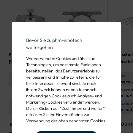
Bevor Sie zu phm-innotech
weitergehen
Rohrschel
Edelstahl-
Schwere
Wir verwenden Cookies und ähnliche
Flachschi
Bandschelle mit
Doppelschiebe-
Technologien, um bestimmte Funktionen
gekröpften
Schelle
bereitzustellen, das Benutzererlebnis zu
Schenkeln
verbessern und Inhalte zu liefern, die für
MATERIAL
MATERIAL
MATERIAL
Feuerverz
Edelstahl V2A,
Flachstahl, 60 x 5
Ihre Interessen relevant sind. Je nach
Stahl
rostfrei
mm
ihrem Zweck können neben technisch
DURCHMESSE
BEFESTIGUNGSART
SCHRAUBEN UND MUTTERN
42 mm, 4
Stahlband und
Sechskantschrauben
notwendigen Cookies auch Analyse- und
mm, 76 m
Schlaufen
und -muttern aus
Marketing-Cookies verwendet werden.
mm
Edelstahl (A2-70),
LOCHABSTAN
SCHRAUBE
UNTERLEGSCHEIBEN
Durch Klicken auf “Zustimmen und weiter”
70 mm, 3
Inklusive 1
Form A, nach ISO
nach ISO 4017 und
500 mm,
Schraube M8x16
7089
erklären Sie Ihr Einverständnis zur
4032
900 mm
mit
Verwendung der oben genannten Cookies.
Unterlegscheibe
PRODUKT
PRODUKT ANSEHEN
PRODUKT ANSEHEN