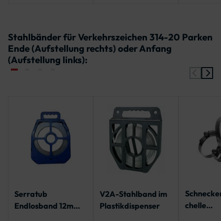
mm, 4500 mm,
4750 mm, 5000
mm
Stahlbänder für Verkehrszeichen 314-20 Parken
Ende (Aufstellung rechts) oder Anfang
(Aufstellung links):
Schnecke
Serratub
V2A-Stahlband im
chelle
Endlosband 12mm,
Plastikdispenser
Spannbere
geschlitzt - 25 m-