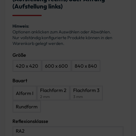
(Aufstellung links)
Hinweis:
Optionen anklicken zum Auswählen oder Abwählen.
Nur vollständig konfigurierte Produkte können in den
Warenkorb gelegt werden.
Größe
420 x 420
600 x 600
840 x 840
Bauart
Flachform 2
Flachform 3
Alform I
2 mm
3 mm
Rundform
Reflexionsklasse
RA2