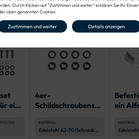
den. Durch Klicken auf “Zustimmen und weiter” erklären Sie Ihr Einver
er oben genannten Cookies.
Zustimmen und weiter
Details anzeigen
set
4er-
Befest
ür ein
Schildschraubenset
ein Al
szeich
zur Befestigung
PFOSTEN
MATERIAL
MATERIAL
eines
Edelstahl A2-70 (Schrauben
Edelstahl
Verkehrszeichen
und Muttern) und
korrosio