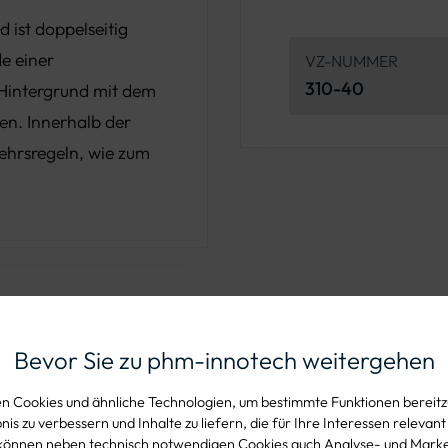
d ist doppelseitig
e einer
VZ-NUMMER
310-40
 Hintergrund mit dem
en. Innerhalb der
ehrsregeln, wie zum
Bevor Sie zu phm-innotech weitergehen
zeichen 310-40 Ortstafel doppels
 Cookies und ähnliche Technologien, um bestimmte Funktionen bereitzu
is zu verbessern und Inhalte zu liefern, die für Ihre Interessen relevant
können neben technisch notwendigen Cookies auch Analyse- und Mark