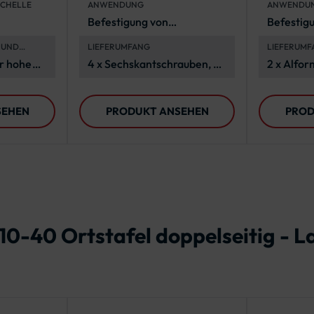
CHELLE
ANWENDUNG
ANWENDU
Polyethylen
langlebig
Befestigung von
Befestig
(Unterlegscheiben)
Flachform-
Verkehrs
 UND
LIEFERUMFANG
LIEFERUMF
Verkehrszeichen
Rohrpfos
ür hohe
4 x Sechskantschrauben, 4
2 x Alfo
igkeit
x Polyethylen-
4 x Flach
Unterlegscheiben, 4 x
Sechskan
SEHEN
PRODUKT ANSEHEN
PROD
Edelstahl-
Unterleg
Unterlegscheiben, 4 x
Sechskantmuttern
10-40 Ortstafel doppelseitig - L