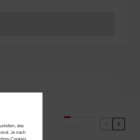
eitig -
stellen, das
 sind. Je nach
eting-Cookies