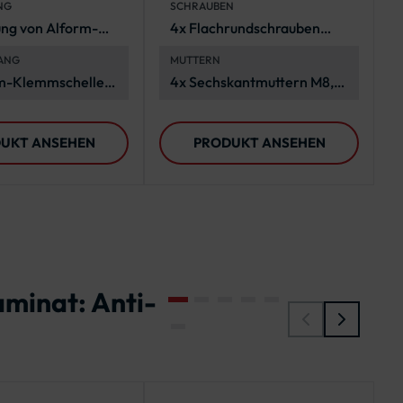
NG
SCHRAUBEN
ung von Alform-
4x Flachrundschrauben
zeichen an
M8x25, A2-70, DIN 603
ANG
MUTTERN
ten Ø 60 mm
rm-Klemmschelle,
4x Sechskantmuttern M8,
rundschrauben, 4 x
A4-70, ISO 4032
tmuttern, 4 x
UKT ANSEHEN
PRODUKT ANSEHEN
scheiben
aminat: Anti-