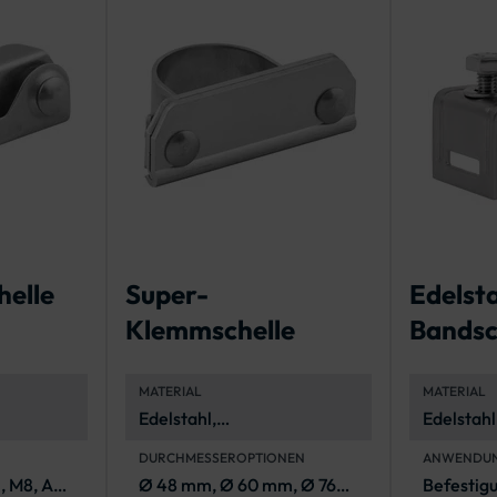
helle
Super-
Edelst
Klemmschelle
Bandsc
gung
gerade
MATERIAL
MATERIAL
Edelstahl,
Edelstahl,
korrosionsbeständig (A2-
DURCHMESSEROPTIONEN
ANWENDU
70, A4-70)
, M8, A4-
Ø 48 mm, Ø 60 mm, Ø 76
Befestig