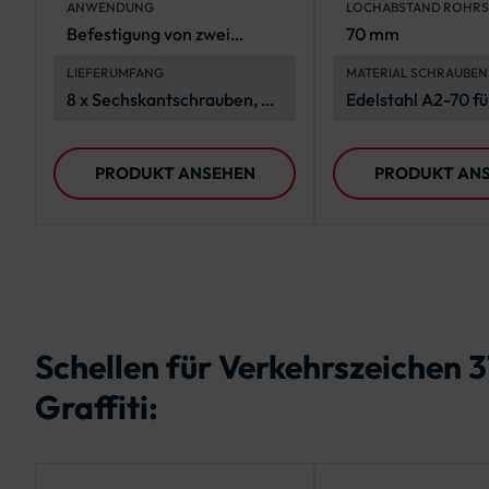
ANWENDUNG
LOCHABSTAND ROHRS
Polyethylen
Befestigung von zwei
70 mm
(Unterlegscheiben)
Flachform-
LIEFERUMFANG
MATERIAL SCHRAUBEN
Verkehrszeichen
MUTTERN
8 x Sechskantschrauben, 8 x
Edelstahl A2-70 f
Polyethylen-
Korrosionsbeständ
Unterlegscheiben, 8 x
und Langlebigkeit
PRODUKT ANSEHEN
PRODUKT AN
Edelstahl-
Unterlegscheiben, 8 x
Sechskantmuttern
Schellen für Verkehrszeichen 3
Graffiti: