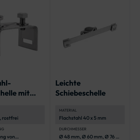
ahl-
Leichte
S
helle mit
Schiebeschelle
D
n Schenkeln
S
MATERIAL
 rostfrei
Flachstahl 40 x 5 mm
NG
DURCHMESSER
ung von
Ø 48 mm, Ø 60 mm, Ø 76 -