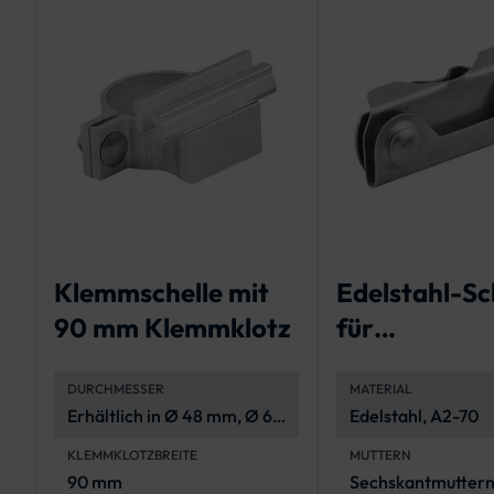
Klemmschelle mit
Edelstahl-Sc
90 mm Klemmklotz
für
Bandbefesti
DURCHMESSER
MATERIAL
Erhältlich in Ø 48 mm, Ø 60
Edelstahl, A2-70
mm und Ø 76 mm
KLEMMKLOTZBREITE
MUTTERN
90 mm
Sechskantmuttern