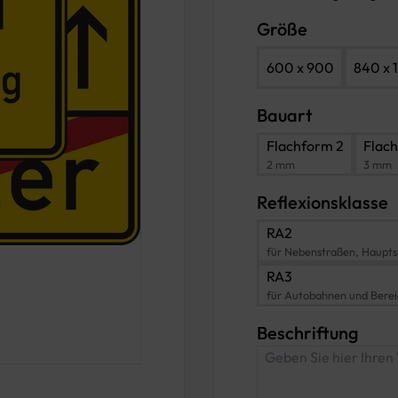
Größe
600 x 900
840 x 
Bauart
Flachform 2
Flac
2 mm
3 mm
Reflexionsklasse
RA2
für Nebenstraßen, Haupts
RA3
für Autobahnen und Bere
Beschriftung