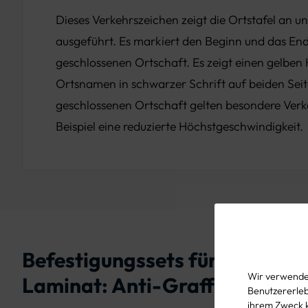
Dieses Verkehrszeichen zeigt die Ortstafel an un
ausgeführt. Es markiert den Beginn und das End
geschlossenen Ortschaft. Es zeigt einen gelben
Ortsnamen in schwarzer Schrift auf beiden Seit
geschlossenen Ortschaft gelten besondere Verk
Beispiel eine reduzierte Höchstgeschwindigkeit.
Befestigungssets für Verkehrs
Wir verwenden
Laminat: Anti-Graffiti:
Benutzererlebn
ihrem Zweck 