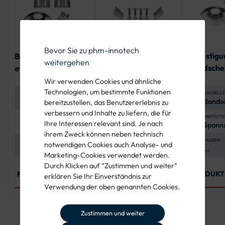
Bevor Sie zu phm-innotech
Befestigu
Bandbefestigungss
Befestigungsset für
weitergehen
Bandschel
et für ein Alform-
ein Alform-Schild
Flachverk
Schild
Wir verwenden Cookies und ähnliche
en
Technologien, um bestimmte Funktionen
BANDSCHELLE
MATERIAL
MATERIAL
2x Bandsc
Edelstahl
Edelstahl (A2-70,
bereitzustellen, das Benutzererlebnis zu
Lochabst
(feuerverzinkt)
A4-70),
verbessern und Inhalte zu liefern, die für
mm, Stah
korrosionsbeständig
BANDBEFESTI
ANWENDUNG
ANWENDUNG
Ihre Interessen relevant sind. Je nach
2x Spanns
Befestigung von 1
Befestigung von
(feuerver
und langlebig
19 mm Ban
Alform-
Alform-
ihrem Zweck können neben technisch
x 1 Meter
Verkehrszeichen
Verkehrszeichen an
SCHRAUBEN
LIEFERUMFANG
LIEFERUMFANG
notwendigen Cookies auch Analyse- und
4 x
2 x Klemmklotz, 2 x
2 x Alform-
Rohrpfosten Ø 60
Marketing-Cookies verwendet werden.
Sechskan
Edelstahllasche, 2 x
Klemmschelle, 4 x
mm
M6x16, A
Spannschloss, 2 x 1
Flachrundschrauben,
Durch Klicken auf “Zustimmen und weiter”
4017
Meter Stahlband
4 x
PRODUKT
PRODUKT ANSEHEN
PRODUKT ANSEHEN
erklären Sie Ihr Einverständnis zur
Sechskantmuttern, 4
Verwendung der oben genannten Cookies.
x Unterlegscheiben
Zustimmen und weiter