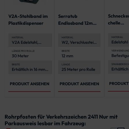
Schnecke
V2A-Stahlband im
Serratub
chelle
Plastikdispenser
Endlosband 12mm,
Spannbere
geschlitzt - 25 m-
160 mm
Rolle
MATERIAL
MATERIAL
MATERIAL
Edelstahl
V2A Edelstahl,
W2, Verschlussteile
rostfrei 
korrosionsbeständig
verzinkt
witterung
und langlebig
VERWENDUN
LÄNGE PRO ROLLE
BREITE
Befestigu
30 Meter
12 mm
Schildern
anderen 
SPANNBEREIC
BREITE
LÄNGE
Erhältlich
Erhältlich in 16 mm
25 Meter pro Rolle
an Rohrp
verschie
und 19 mm
Spannber
von 40-1
PRODUKT
PRODUKT ANSEHEN
PRODUKT ANSEHEN
Rohrpfosten für Verkehrszeichen 2411 Nur mit
Parkausweis lesbar im Fahrzeug: