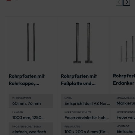
Rohrpfost
Rohrpfosten mit
Rohrpfosten mit
Erdanker
Rohrkappe,
Fußplatte und
Rohrkappe
geschlitzt für
Rohrkappe | IVZ
Norm
Bodenhülse
Norm
EINSATZBEREI
DURCHMESSER
NORM
Markieru
60 mm, 76 mm
Entspricht der IVZ Norm
Fahrbahn
für öffentliche
Parkplätz
Verkehrsbereiche
KORROSIONSS
LÄNGEN
KORROSIONSSCHUTZ
Feuerverz
1000 mm, 1250
Feuerverzinkt für hohe
von Baust
Korrosion
mm, 1500 mm,
Korrosionsbeständigkeit
öffentlic
(Stahl-Ro
1750 mm, 2000
Organisat
MONTAGE
PFOSTEN-SCHLITZUNG
FUSSPLATTE
Einfache 
einfach, zweifach
100 x 200 x 6 mm (für
mm, 2250 mm,
Veransta