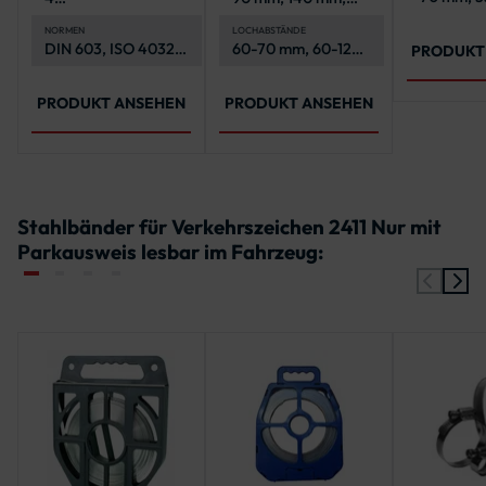
500 mm,
Flachrundschrauben,
200 mm
900 mm
4 Sechskantmuttern,
NORMEN
LOCHABSTÄNDE
DIN 603, ISO 4032,
60-70 mm, 60-120
4 Unterlegscheiben
PRODUKT
ISO 7089
mm, 120-180 mm
PRODUKT ANSEHEN
PRODUKT ANSEHEN
Stahlbänder für Verkehrszeichen 2411 Nur mit
Parkausweis lesbar im Fahrzeug: