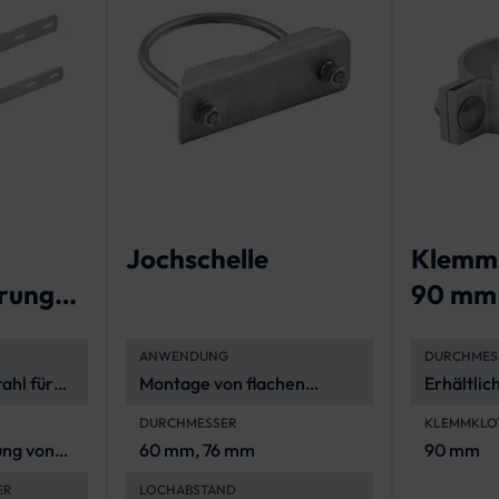
Jochschelle
Klemms
rung
90 mm
ANWENDUNG
DURCHMES
chen
ahl für
Montage von flachen
Erhältlic
Verkehrszeichen an
mm und 
DURCHMESSER
KLEMMKLOT
Rohrpfosten
ung von
60 mm, 76 mm
90 mm
chen an
ER
LOCHABSTAND