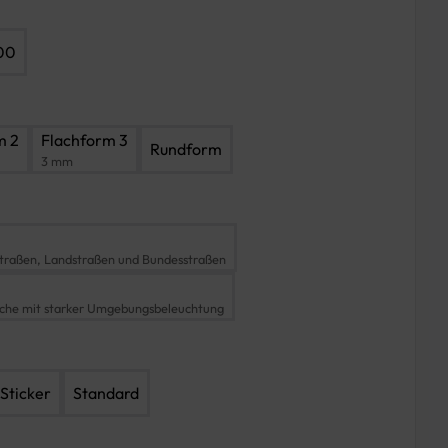
00
m 2
Flachform 3
Rundform
3 mm
traßen, Landstraßen und Bundesstraßen
iche mit starker Umgebungsbeleuchtung
Sticker
Standard