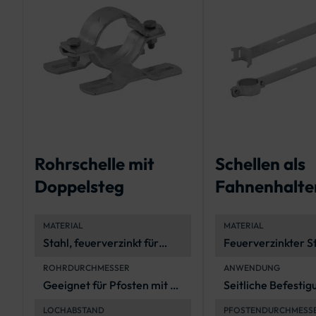
Rohrschelle mit
Schellen als
Doppelsteg
Fahnenhalte
für Flach-
MATERIAL
MATERIAL
Verkehrszei
Stahl, feuerverzinkt für
Feuerverzinkter St
Korrosionsschutz
langanhaltenden
ROHRDURCHMESSER
ANWENDUNG
Korrosionsschutz
Geeignet für Pfosten mit Ø
Seitliche Befestig
60 mm
Flachverkehrszei
LOCHABSTAND
PFOSTENDURCHMESS