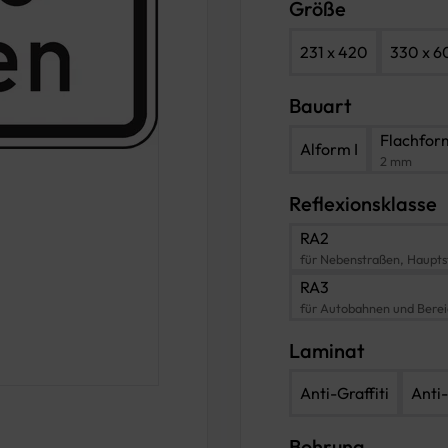
Größe
231 x 420
330 x 6
Bauart
Flachfor
Alform I
2 mm
Reflexionsklasse
RA2
für Nebenstraßen, Haupts
RA3
für Autobahnen und Bere
Laminat
Anti-Graffiti
Anti-
Bohrung