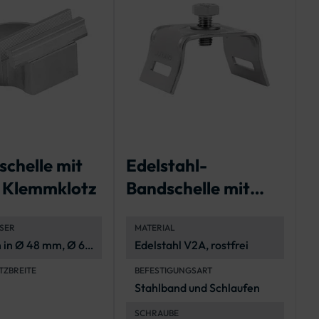
chelle mit
Edelstahl-
E
 Klemmklotz
Bandschelle mit
B
gekröpften
L
SER
MATERIAL
Schenkeln
1
h in Ø 48 mm, Ø 60
Edelstahl V2A, rostfrei
Ø 76 mm
ZBREITE
BEFESTIGUNGSART
Stahlband und Schlaufen
SCHRAUBE