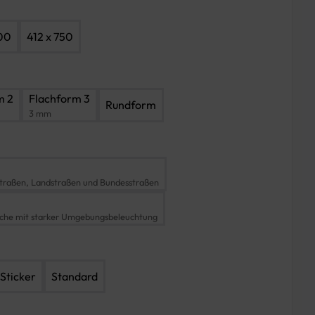
00
412 x 750
m 2
Flachform 3
Rundform
3 mm
traßen, Landstraßen und Bundesstraßen
iche mit starker Umgebungsbeleuchtung
Sticker
Standard