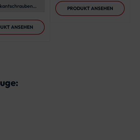
d
skantschrauben
PRODUKT ANSEHEN
2-70, ISO 4017
UKT ANSEHEN
euge: