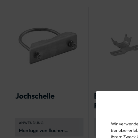
Jochschelle
Bandschelle 
Flachschilder
Stahl
ANWENDUNG
MATERIAL
Wir verwenden
Montage von flachen
Stahl (feuerverzin
Benutzererlebn
ihrem Zweck 
Verkehrszeichen an