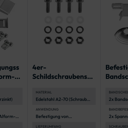
gungss
4er-
Befest
form-
Schildschraubenset
Bandsch
zur Befestigung
Flachv
MATERIAL
BANDSCHE
eines
en
rzinkt)
Edelstahl A2-70 (Schrauben
2x Bandsc
Verkehrszeichen
und Muttern) und
Lochabst
ANWENDUNG
BANDBEFE
Polyethylen
(feuerver
 Alform-
Befestigung von
2x Spann
(Unterlegscheiben)
Flachform-
Band (3/4
LIEFERUMFANG
SCHRAUBE