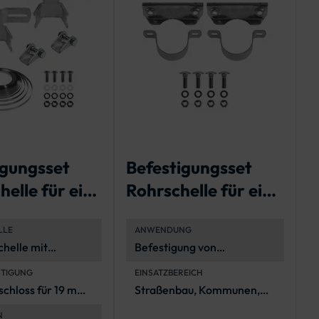
igungsset
Befestigungsset
B
elle für ein
Rohrschelle für ein
R
erkehrszeich
Rundform-Schild
A
LLE
ANWENDUNG
helle mit
Befestigung von
and 70 mm, Stahl
Verkehrszeichen in
STIGUNG
EINSATZBEREICH
zinkt)
Rundform
schloss für 19 mm
Straßenbau, Kommunen,
"), 2 x 1 Meter
Straßenmeistereien
N