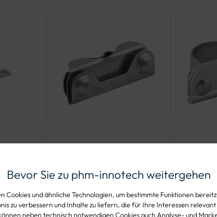
für
Edelstahl-Schelle
Super-
, aus
für
Klemms
Bevor Sie zu phm-innotech weitergehen
Bandbefestigung
MATERIAL
MATERIAL
 Cookies und ähnliche Technologien, um bestimmte Funktionen bereitzu
kt)
Edelstahl, A2-70
Edelstahl
is zu verbessern und Inhalte zu liefern, die für Ihre Interessen relevant
können neben technisch notwendigen Cookies auch Analyse- und Mark
korrosio