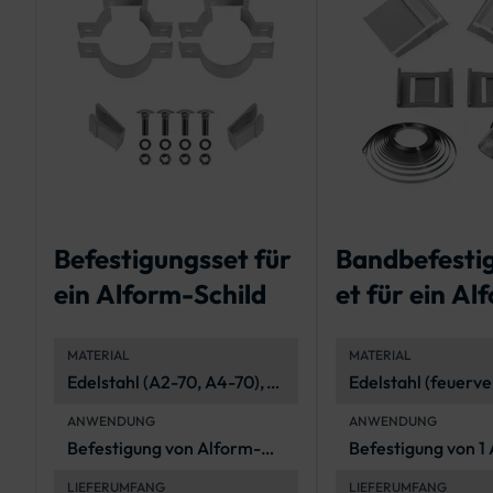
Befestigungsset für
Bandbefesti
ein Alform-Schild
et für ein Al
Schild
MATERIAL
MATERIAL
Edelstahl (A2-70, A4-70),
Edelstahl (feuerve
korrosionsbeständig und
ANWENDUNG
ANWENDUNG
langlebig
Befestigung von Alform-
Befestigung von 1
Verkehrszeichen an
Verkehrszeichen
LIEFERUMFANG
LIEFERUMFANG