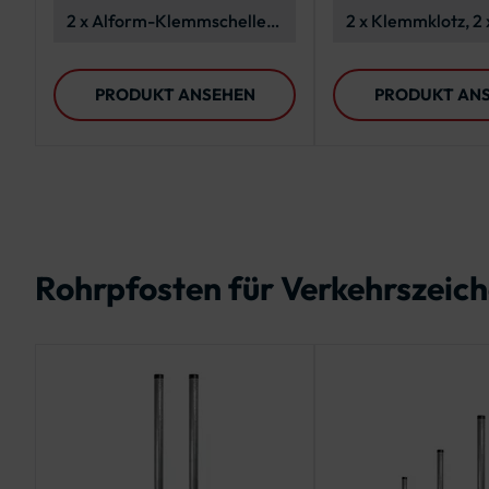
Rohrpfosten Ø 60 mm
2 x Alform-Klemmschelle,
2 x Klemmklotz, 2 
4 x Flachrundschrauben, 4 x
Edelstahllasche, 2
Sechskantmuttern, 4 x
Spannschloss, 2 x 
PRODUKT ANSEHEN
PRODUKT AN
Unterlegscheiben
Stahlband
Rohrpfosten für Verkehrszeich