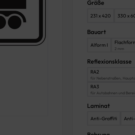
Größe
231 x 420
330 x 6
Bauart
Flachfor
Alform I
2 mm
Reflexionsklasse
RA2
für Nebenstraßen, Haupts
RA3
für Autobahnen und Bere
Laminat
Anti-Graffiti
Anti-
Bohrung