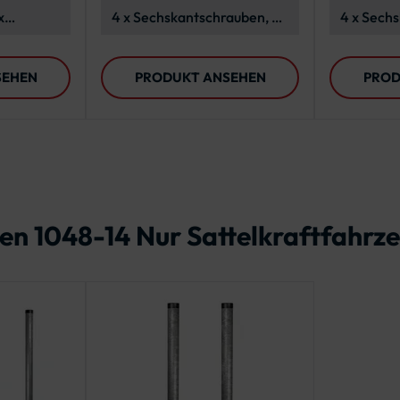
Verkehrszeichen
Stahlban
x
4 x Sechskantschrauben, 4
4 x Sech
 x
x Polyethylen-
M6x16, A
1 Meter
Unterlegscheiben, 4 x
SEHEN
PRODUKT ANSEHEN
PROD
Edelstahl-
Unterlegscheiben, 4 x
Sechskantmuttern
en 1048-14 Nur Sattelkraftfahrz