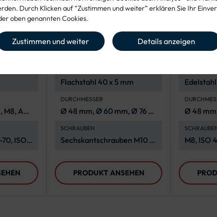
den. Durch Klicken auf “Zustimmen und weiter” erklären Sie Ihr Einver
er oben genannten Cookies.
helle
Leichte
Super-
Schiebeschelle
Klemms
Zustimmen und weiter
Details anzeigen
gung
MATERIAL
MATERIAL
Flachstahl 40 x 5 mm
Edelstahl
korrosio
DURCHMESSER
DURCHMES
70, A4-7
, M8, A4-
Ø 48 mm, Ø 60 mm, Ø 76 -
Ø 48 mm,
219 mm
mm, Ø 8
SCHRAUBEN
SCHRAUBE
-70, ISO
Sechskantschrauben M10 in
M8, ISO 
verschiedenen Längen, je
nach Durchmesser
SEHEN
PRODUKT ANSEHEN
PROD