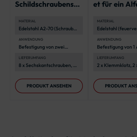
Schildschraubenset
et für ein Al
zur Befestigung von
Schild
MATERIAL
MATERIAL
zwei
Edelstahl A2-70 (Schrauben
Edelstahl (feuerve
Verkehrszeichen
und Muttern) und
ANWENDUNG
ANWENDUNG
Polyethylen
Befestigung von zwei
Befestigung von 1
(Unterlegscheiben)
Flachform-
Verkehrszeichen
LIEFERUMFANG
LIEFERUMFANG
Verkehrszeichen
8 x Sechskantschrauben, 8 x
2 x Klemmklotz, 2 
Polyethylen-
Edelstahllasche, 2
Unterlegscheiben, 8 x
Spannschloss, 2 x 
PRODUKT ANSEHEN
PRODUKT AN
Edelstahl-
Stahlband
Unterlegscheiben, 8 x
Sechskantmuttern