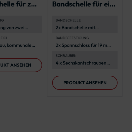
elle für zwei
Bandschelle für ein
R
rm-Schilder
Flachverkehrszeich
R
NG
BANDSCHELLE
en
ung von zwei
2x Bandschelle mit
-Schildern an
Lochabstand 70 mm, Stahl
REICH
BANDBEFESTIGUNG
ten
(feuerverzinkt)
au, kommunale
2x Spannschloss für 19 mm
vielfältige
Band (3/4"), 2 x 1 Meter
SCHRAUBEN
wendungen
Stahlband
4 x Sechskantschrauben
UKT ANSEHEN
M6x16, A2-70, ISO 4017
PRODUKT ANSEHEN