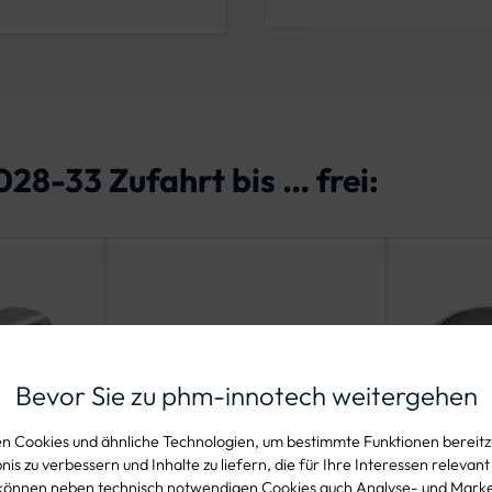
028-33 Zufahrt bis … frei:
Bevor Sie zu phm-innotech weitergehen
 Cookies und ähnliche Technologien, um bestimmte Funktionen bereitzu
is zu verbessern und Inhalte zu liefern, die für Ihre Interessen relevant
können neben technisch notwendigen Cookies auch Analyse- und Mark