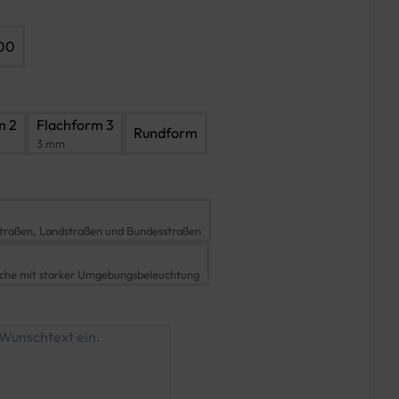
600
m 2
Flachform 3
Rundform
3 mm
traßen, Landstraßen und Bundesstraßen
iche mit starker Umgebungsbeleuchtung