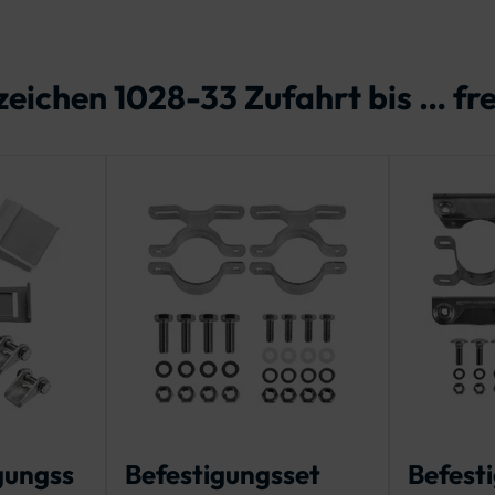
eichen 1028-33 Zufahrt bis … fre
gungss
Befestigungsset
Befest