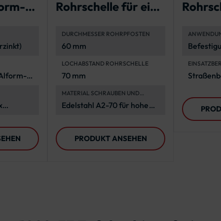
form-
Rohrschelle für ein
Rohrsch
Flachverkehrszeich
Rundfo
DURCHMESSER ROHRPFOSTEN
ANWENDU
en
rzinkt)
60 mm
Befestig
Rundform
LOCHABSTAND ROHRSCHELLE
EINSATZBE
Rohrpfos
 Alform-
70 mm
Straßenb
Projekte, 
MATERIAL SCHRAUBEN UND
Außenan
MUTTERN
x
Edelstahl A2-70 für hohe
PROD
 x
Korrosionsbeständigkeit
1 Meter
und Langlebigkeit
SEHEN
PRODUKT ANSEHEN