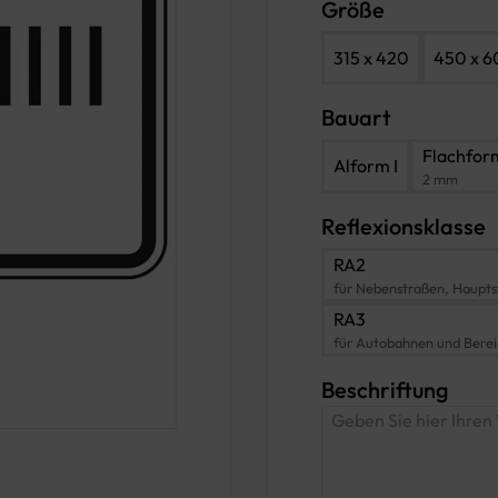
Größe
315 x 420
450 x 
Bauart
Flachfor
Alform I
2 mm
Reflexionsklasse
RA2
für Nebenstraßen, Haupts
RA3
für Autobahnen und Bere
Beschriftung