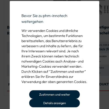
Bevor Sie zu phm-innotech
weitergehen
Befestigu
Befestigungsset
Befestigungsset
Wir verwenden Cookies und ähnliche
Rohrschel
Rohrschelle für ein
Rohrschelle für
Technologien, um bestimmte Funktionen
zwei Alfo
Flachverkehrszeich
zwei Rundform-
bereitzustellen, das Benutzererlebnis zu
Schilder
en
Schilder
ANZAHL DER 
DURCHMESSER ROHRPFOSTEN
ANWENDUNG
verbessern und Inhalte zu liefern, die für
2 Stück (f
60 mm
Befestigung von
Ihre Interessen relevant sind. Je nach
Rohrpfos
zwei Rundform-
ihrem Zweck können neben technisch
mm)
Schildern an
SCHRAUBEN
LOCHABSTAND ROHRSCHELLE
EINSATZBEREICH
4x
70 mm
Straßenbau,
Rohrpfosten
notwendigen Cookies auch Analyse- und
Flachrun
kommunale
Marketing-Cookies verwendet werden.
M8x25, A
Projekte, vielfältige
MUTTERN
MATERIAL SCHRAUBEN UND
MUTTERN
Durch Klicken auf “Zustimmen und weiter”
4x
Edelstahl A2-70 für
603
Außenanwendungen
PRODUKT ANSEHEN
Sechskan
hohe
erklären Sie Ihr Einverständnis zur
M8, A4-7
Korrosionsbeständigkeit
Verwendung der oben genannten Cookies.
4032
und Langlebigkeit
PRODUKT
PRODUKT ANSEHEN
Zustimmen und weiter
Details anzeigen