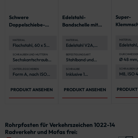
Super-
Schwere
Edelstahl-
Klemmsch
Doppelschiebe-
Bandschelle mit
Schelle
gekröpften
Schenkeln
MATERIAL
MATERIAL
MATERIAL
Edelstahl,
Flachstahl, 60 x 5
Edelstahl V2A,
korrosion
mm
rostfrei
(A2-70, 
DURCHMESSE
SCHRAUBEN UND MUTTERN
BEFESTIGUNGSART
Ø 48 mm,
Sechskantschrauben
Stahlband und
Ø 76 mm,
und -muttern aus
Schlaufen
Ø 108 m
Edelstahl (A2-70),
SCHRAUBEN U
UNTERLEGSCHEIBEN
SCHRAUBE
M8, ISO 
Form A, nach ISO
Inklusive 1
nach ISO 4017 und
603
7089
Schraube M8x16
4032
mit
Unterlegscheibe
PRODUKT
PRODUKT ANSEHEN
PRODUKT ANSEHEN
Rohrpfosten für Verkehrszeichen 1022-14
Radverkehr und Mofas frei: