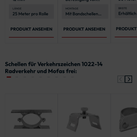
Verkehrszeichen an
Rohrpfosten
BREITE
LÄNGE
MONTAGE
Erhältlich
25 Meter pro Rolle
Mit Bandschellen
und 19 m
und
2-in-1-
Spannwerkzeug
PRODUKT
PRODUKT ANSEHEN
PRODUKT ANSEHEN
Schellen für Verkehrszeichen 1022-14
Radverkehr und Mofas frei: