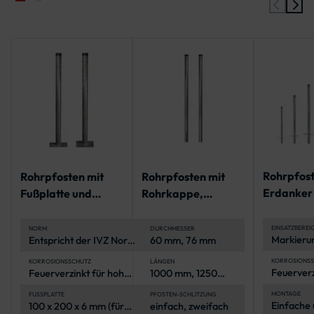
Rohrpfost
Rohrpfosten mit
Rohrpfosten mit
Erdanker
Fußplatte und
Rohrkappe,
Rohrkappe
Rohrkappe | IVZ
geschlitzt für
Norm
Norm
Bodenhülse
EINSATZBEREI
NORM
DURCHMESSER
Markieru
Entspricht der IVZ Norm
60 mm, 76 mm
Fahrbahn
für öffentliche
Parkplätz
Verkehrsbereiche
KORROSIONSS
KORROSIONSSCHUTZ
LÄNGEN
Feuerverz
Feuerverzinkt für hohe
1000 mm, 1250
von Baust
Korrosion
Korrosionsbeständigkeit
mm, 1500 mm,
öffentlic
(Stahl-Ro
1750 mm, 2000
Organisat
MONTAGE
FUSSPLATTE
PFOSTEN-SCHLITZUNG
Einfache 
100 x 200 x 6 mm (für
einfach, zweifach
mm, 2250 mm,
Veransta