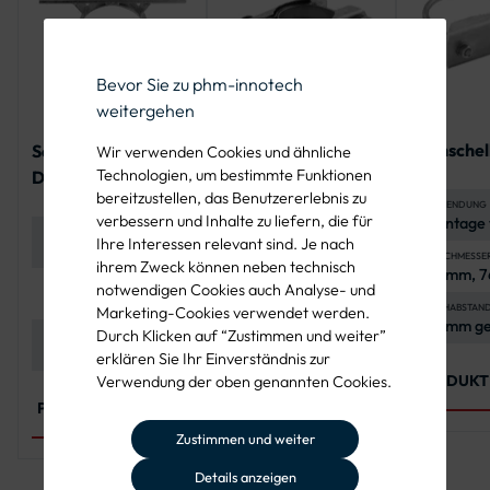
Bevor Sie zu phm-innotech
weitergehen
Jochschel
Schwere
Edelstahl-Doppel-
Wir verwenden Cookies und ähnliche
Technologien, um bestimmte Funktionen
Doppelschiebe-
Klemmschelle für
bereitzustellen, das Benutzererlebnis zu
Schelle
Rundform-
ANWENDUNG
verbessern und Inhalte zu liefern, die für
Montage 
Verkehrszeichen
MATERIAL
MATERIAL
flachen
Ihre Interessen relevant sind. Je nach
Flachstahl, 60 x 5
Edelstahl,
Verkehrs
DURCHMESSE
ihrem Zweck können neben technisch
mm
korrosionsbeständig
60 mm, 
an Rohrp
SCHRAUBEN UND MUTTERN
VARIANTEN
notwendigen Cookies auch Analyse- und
Sechskantschrauben
4
LOCHABSTAN
Marketing-Cookies verwendet werden.
und -muttern aus
Flachrundschrauben,
70 mm g
Durch Klicken auf “Zustimmen und weiter”
Edelstahl (A2-70),
4 Sechskantmuttern,
UNTERLEGSCHEIBEN
NORMEN
IVZ-Nor
Form A, nach ISO
DIN 603, ISO 4032,
nach ISO 4017 und
4 Unterlegscheiben
erklären Sie Ihr Einverständnis zur
7089
ISO 7089
4032
PRODUKT
Verwendung der oben genannten Cookies.
PRODUKT ANSEHEN
PRODUKT ANSEHEN
Zustimmen und weiter
Details anzeigen