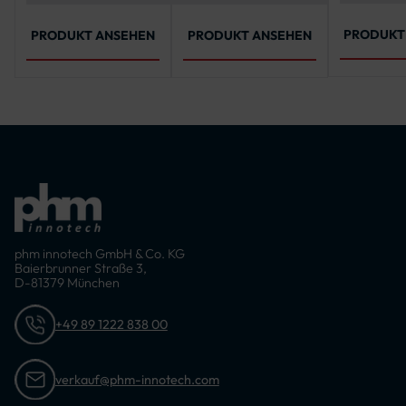
Sechskan
hohe
Sechskantschrauben,
M8, A4-7
Korrosionsbeständigkeit
8 x Polyethylen-
4032
und Langlebigkeit
Unterlegscheiben, 8
PRODUKT
PRODUKT ANSEHEN
PRODUKT ANSEHEN
x Edelstahl-
Unterlegscheiben, 8
x Sechskantmuttern
phm innotech GmbH & Co. KG
Baierbrunner Straße 3,
D-81379 München
+49 89 1222 838 00
verkauf@phm-innotech.com