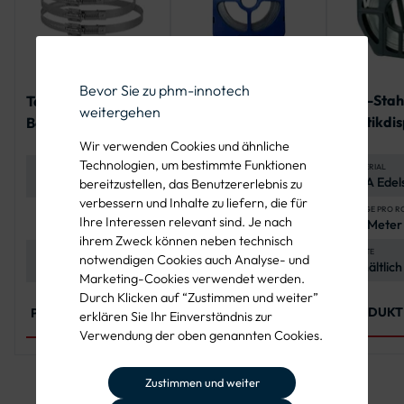
Bevor Sie zu phm-innotech
V2A-Stah
Tamtorque™
Serratub
weitergehen
Plastikdi
Befestigungsschelle
Endlosband 12mm,
Spannbereiche 39 -
geschlitzt - 25 m-
Wir verwenden Cookies und ähnliche
340 mm
Rolle
Technologien, um bestimmte Funktionen
MATERIAL
MATERIAL
MATERIAL
V2A Edels
Edelstahl EN 1.4301,
W2, Verschlussteile
bereitzustellen, das Benutzererlebnis zu
korrosion
korrosionsbeständig
verzinkt
verbessern und Inhalte zu liefern, die für
und langl
LÄNGE PRO R
MATERIALSTÄRKE
BREITE
Ihre Interessen relevant sind. Je nach
30 Meter
0,8 mm
12 mm
ihrem Zweck können neben technisch
BREITE
BANDBREITE
LÄNGE
notwendigen Cookies auch Analyse- und
Erhältlich
16 mm
25 Meter pro Rolle
Marketing-Cookies verwendet werden.
und 19 m
Durch Klicken auf “Zustimmen und weiter”
PRODUKT
PRODUKT ANSEHEN
PRODUKT ANSEHEN
erklären Sie Ihr Einverständnis zur
Verwendung der oben genannten Cookies.
Zustimmen und weiter