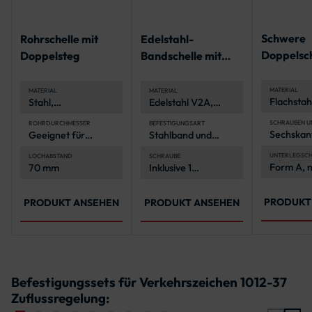
Schwere
Rohrschelle mit
Edelstahl-
Doppelsc
Doppelsteg
Bandschelle mit
Schelle
gekröpften
Schenkeln
MATERIAL
MATERIAL
MATERIAL
Flachstahl
Stahl,
Edelstahl V2A,
mm
feuerverzinkt für
rostfrei
Korrosionsschutz
SCHRAUBEN U
ROHRDURCHMESSER
BEFESTIGUNGSART
Sechskan
Geeignet für
Stahlband und
und -mutt
Pfosten mit Ø 60
Schlaufen
Edelstahl
mm
UNTERLEGSCH
LOCHABSTAND
SCHRAUBE
Form A, 
70 mm
Inklusive 1
nach ISO
7089
Schraube M8x16
4032
mit
Unterlegscheibe
PRODUKT
PRODUKT ANSEHEN
PRODUKT ANSEHEN
Befestigungssets für Verkehrszeichen 1012-37
Zuflussregelung: