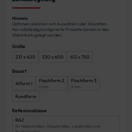
Hinweis:
Optionen anklicken zum Auswählen oder Abwählen.
Nur vollständig konfigurierte Produkte können in den
Warenkorb gelegt werden.
Größe
231 x 420
330 x 600
412 x 750
Bauart
Flachform 2
Flachform 3
Alform I
2 mm
3 mm
Rundform
Reflexionsklasse
RA2
für Nebenstraßen, Hauptstraßen, Landstraßen und
Bundesstraßen