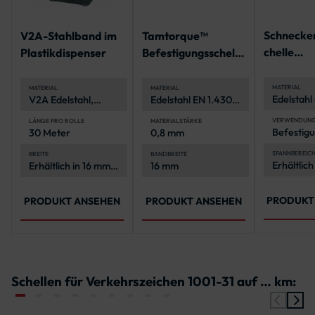
Schnecke
V2A-Stahlband im
Tamtorque™
chelle
Plastikdispenser
Befestigungsschelle
Spannbere
Spannbereiche 39 -
160 mm
340 mm
MATERIAL
MATERIAL
MATERIAL
Edelstahl
V2A Edelstahl,
Edelstahl EN 1.4301,
rostfrei 
korrosionsbeständig
korrosionsbeständig
witterung
und langlebig
VERWENDUN
LÄNGE PRO ROLLE
MATERIALSTÄRKE
Befestigu
30 Meter
0,8 mm
Schildern
anderen 
SPANNBEREIC
BREITE
BANDBREITE
Erhältlich
Erhältlich in 16 mm
16 mm
an Rohrp
verschie
und 19 mm
Spannber
von 40-1
PRODUKT
PRODUKT ANSEHEN
PRODUKT ANSEHEN
Schellen für Verkehrszeichen 1001-31 auf … km: