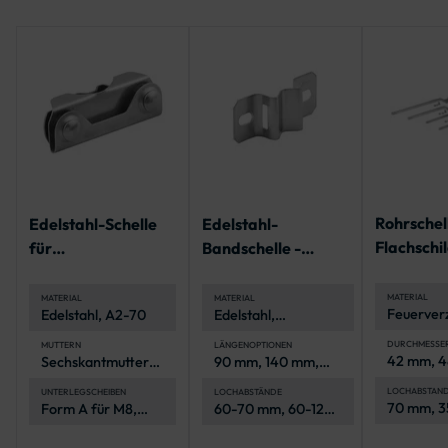
Rohrschel
Edelstahl-Schelle
Edelstahl-
Flachschi
für
Bandschelle -
Bandbefestigung
Lochabstände 60 -
180 mm
MATERIAL
MATERIAL
MATERIAL
Feuerverz
Edelstahl, A2-70
Edelstahl,
Stahl
korrosionsbeständig
und langlebig
DURCHMESSE
MUTTERN
LÄNGENOPTIONEN
42 mm, 4
Sechskantmuttern,
90 mm, 140 mm,
mm, 76 m
M8, A4-70, ISO
200 mm
mm
4032
LOCHABSTAN
UNTERLEGSCHEIBEN
LOCHABSTÄNDE
70 mm, 3
Form A für M8,
60-70 mm, 60-120
500 mm,
A2-70, ISO 7089
mm, 120-180 mm
900 mm