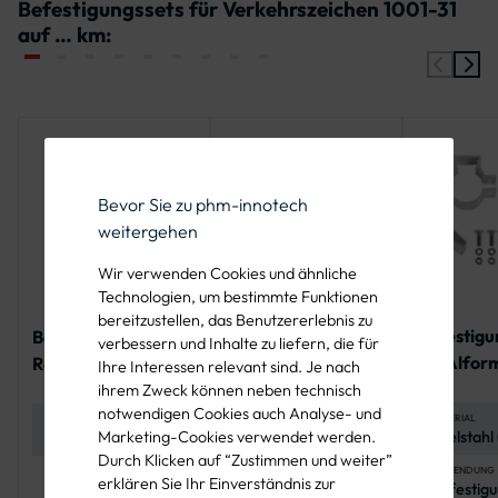
Befestigungssets für Verkehrszeichen 1001-31
auf … km:
Bevor Sie zu phm-innotech
weitergehen
Wir verwenden Cookies und ähnliche
Technologien, um bestimmte Funktionen
bereitzustellen, das Benutzererlebnis zu
Befestigu
Befestigungsset
Befestigungsset
verbessern und Inhalte zu liefern, die für
ein Alfor
Rohrschelle für ein
Rohrschelle für
Ihre Interessen relevant sind. Je nach
Rundform-Schild
zwei Rundform-
ihrem Zweck können neben technisch
notwendigen Cookies auch Analyse- und
Schilder
MATERIAL
ANWENDUNG
ANWENDUNG
Edelstahl
Marketing-Cookies verwendet werden.
Befestigung von
Befestigung von
A4-70),
Verkehrszeichen in
zwei Rundform-
Durch Klicken auf “Zustimmen und weiter”
korrosion
Rundform
Schildern an
ANWENDUNG
EINSATZBEREICH
EINSATZBEREICH
erklären Sie Ihr Einverständnis zur
Befestigu
Straßenbau,
Straßenbau,
und langl
Rohrpfosten