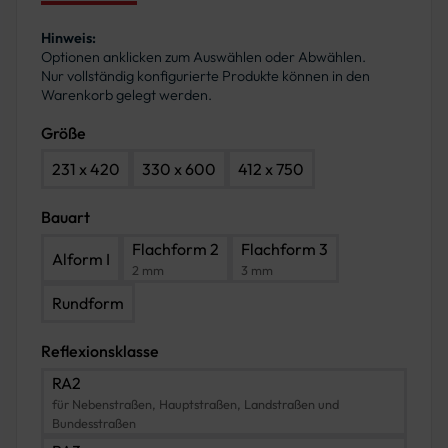
Hinweis:
Optionen anklicken zum Auswählen oder Abwählen.
Nur vollständig konfigurierte Produkte können in den
Warenkorb gelegt werden.
Größe
231 x 420
330 x 600
412 x 750
Bauart
Flachform 2
Flachform 3
Alform I
2 mm
3 mm
Rundform
Reflexionsklasse
RA2
für Nebenstraßen, Hauptstraßen, Landstraßen und
Bundesstraßen