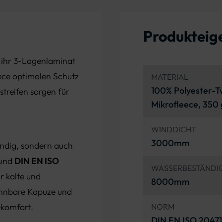
Produkteig
 ihr 3-Lagenlaminat
ece optimalen Schutz
MATERIAL
100% Polyester-T
treifen sorgen für
Mikrofleece, 350
WINDDICHT
3000mm
ändig, sondern auch
und
DIN EN ISO
WASSERBESTÄNDI
ür kalte und
8000mm
nnbare Kapuze und
ekomfort.
NORM
DIN EN ISO 20471: