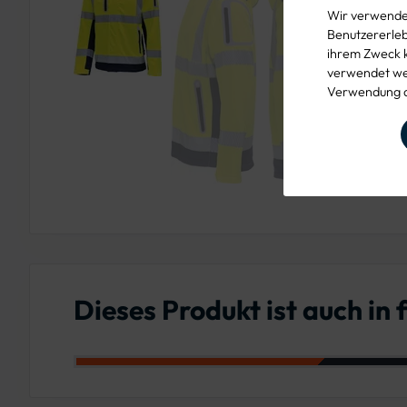
Wir verwenden
Benutzererlebn
ihrem Zweck 
verwendet wer
Verwendung d
Dieses Produkt ist auch in
Farbe: Leuchtorange-M