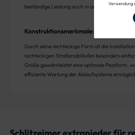
Verwendung d
beständige Leistung auch in anspruchsvollen 
Konstruktionsmerkmale:
Durch seine rechteckige Form ist die Installati
rechteckigen Straßenabläufen besonders einfa
Größe gewährleistet eine optimale Passform, wa
effiziente Wartung der Ablaufsysteme ermöglic
Schlitzeimer extranieder für 