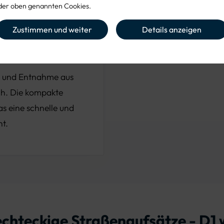
er oben genannten Cookies.
Umgebungen.
Zustimmen und weiter
Details anzeigen
on und Entnahme aus
ch. Die kompakte
s eine schnelle und
ht.
rechteckige Straßenaufsätze - D1