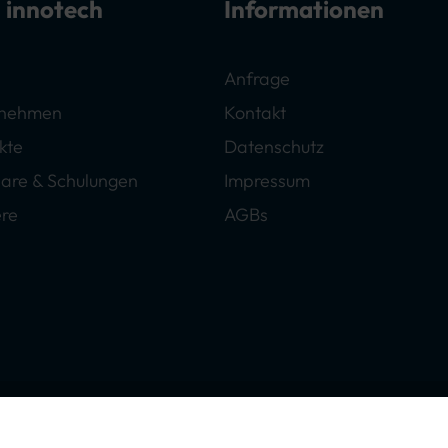
 innotech
Informationen
Anfrage
rnehmen
Kontakt
kte
Datenschutz
are & Schulungen
Impressum
ere
AGBs
lten.