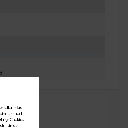
kt
stellen, das
 sind. Je nach
eting-Cookies
ständnis zur