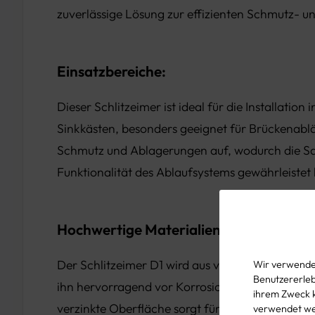
zuverlässige Lösung zur effizienten Schmutz- u
Einsatzbereiche:
Dieser Schlitzeimer ist ideal für die Installation
Sinkkästen, besonders geeignet für Brückenabläu
Schmutz und Ablagerungen auf, wodurch die Sa
Funktionalität des Ablaufsystems gewährleistet b
Hochwertige Materialien:
Der Schlitzeimer D1 wird aus verzinktem Stahlbl
Wir verwenden
Benutzererlebn
ihn hervorragend vor Korrosion und Umwelteinfl
ihrem Zweck 
verzinkte Oberfläche sorgt für eine lange Lebe
verwendet wer