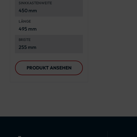
SINKKASTENWEITE
Straßenaufsätze -
450 mm
B1
LÄNGE
495 mm
BREITE
255 mm
PRODUKT ANSEHEN