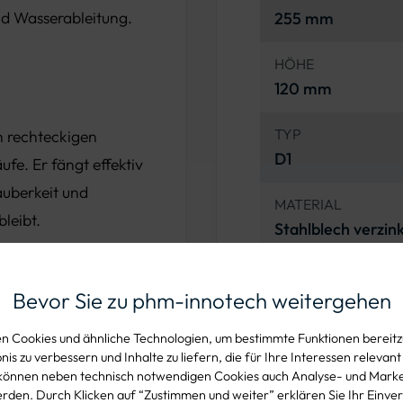
nd Wasserableitung.
255 mm
HÖHE
120 mm
TYP
 in rechteckigen
D1
fe. Er fängt effektiv
uberkeit und
MATERIAL
leibt.
Stahlblech verzin
Bevor Sie zu phm-innotech weitergehen
ech hergestellt, was
 Cookies und ähnliche Technologien, um bestimmte Funktionen bereitzu
is zu verbessern und Inhalte zu liefern, die für Ihre Interessen relevant
üssen schützt. Die
können neben technisch notwendigen Cookies auch Analyse- und Mark
nsdauer und eine
den. Durch Klicken auf “Zustimmen und weiter” erklären Sie Ihr Einver