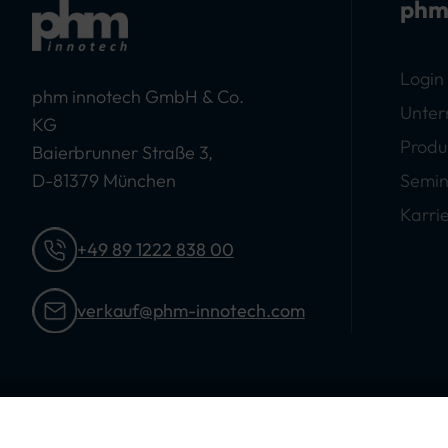
phm
Login
phm innotech GmbH & Co.
Unte
KG
Produ
Baierbrunner Straße 3,
D-81379 München
Semin
Karri
+49 89 1222 838 00
verkauf@phm-innotech.com
© 2026 phm Innotech GmbH & Co. KG. Alle Rechte vorbeha