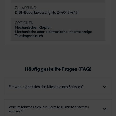
ZULASSUNG
DIBt-Bauartzulassung Nr. Z-40.17-447
OPTIONEN
Mechanischer Klopfer
Mechanische oder elektronische Inhaltsanzeige
Teleskopschlauch
Häufig gestellte Fragen (FAQ)
Für wen eignet sich das Mieten eines Salzsilos?
Ideal für Kommunen, Dienstleister, Industrieunternehmen
Warum lohnt es sich, ein Salzsilo zu mieten statt zu
und Logistikbetriebe, die kurzfristig großen Salzbedarf
kaufen?
haben oder saisonale Kapazitäten flexibel skalieren