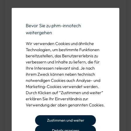
Vielfältige Anwendungsbereiche
Bevor Sie zu phm-innotech
Unsere Streugutsilo sind vielseitig einsetzbar und bieten
weitergehen
Lösungen für verschiedene Anwendungsbereiche:
Wir verwenden Cookies und ähnliche
Kommunen:
Ideal für den öffentlichen Winterdienst
Technologien, um bestimmte Funktionen
zur effizienten Lagerung und Verteilung von Streusalz.
bereitzustellen, das Benutzererlebnis zu
verbessern und Inhalte zu liefern, die für
Dienstleister:
Perfekt für Baustellen und Objekte im
Ihre Interessen relevant sind. Je nach
Winterdienst.
ihrem Zweck können neben technisch
notwendigen Cookies auch Analyse- und
Industriebetriebe:
Sicherstellung der
Marketing-Cookies verwendet werden.
Betriebssicherheit durch konstante Verfügbarkeit von
Durch Klicken auf “Zustimmen und weiter”
Streusalz.
erklären Sie Ihr Einverständnis zur
Verwendung der oben genannten Cookies.
Logistikunternehmen:
Optimierung der
Logistikprozesse durch zuverlässige Lagerung von
Zustimmen und weiter
Streugut.
Details anzeigen