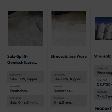
Streusalz
Salz-Splitt-
Streusalz lose Ware
Gemisch (Lose
Ware)
LIEFERUNG
Planenzug
LIEFERUNG
LIEFERUNG
Werk
Silo-LKW, Kipper-
Silo-LKW, Kipper-
QUALITÄT
LKW, Hängerzug
LKW, Hängerzug
DEUTSC
QUALITÄT
QUALITÄT
QUALITÄ
Deutsches
Deutsches
KÖRNUNG
Steinsalz
Steinsalz
0 - 6,3 
KÖRNUNG
KÖRNUNG
(Kornklas
Salz: 0 - 6,3 mm
0 - 6,3 mm
(Kornklasse M)
(Kornklasse M)
PRODUKT