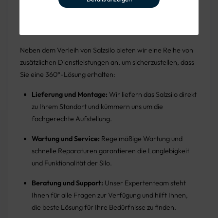
Zusätzliche Dienstleistungen
Neben dem Verleih von Salzsilo bieten wir eine Reihe von
zusätzlichen Dienstleistungen an, um sicherzustellen, dass
Sie eine 360°-Lösung erhalten:
Lieferung und Montage:
Wir liefern das Salzsilo direkt
zu Ihrem Standort und kümmern uns um die
fachgerechte Aufstellung.
Wartung und Service:
Regelmäßige Wartung und
schnelle Reparaturen garantieren die Langlebigkeit
und Funktionalität der Silo.
Beratung und Support:
Unser Expertenteam steht
Ihnen für alle Fragen zur Verfügung und hilft Ihnen,
die beste Lösung für Ihre Bedürfnisse zu finden.