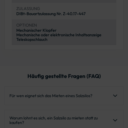
ZULASSUNG
DIBt-Bauartzulassung Nr. Z-40.17-447
OPTIONEN
Mechanischer Klopfer
Mechanische oder elektronische Inhaltsanzeige
Teleskopschlauch
Häufig gestellte Fragen (FAQ)
Für wen eignet sich das Mieten eines Salzsilos?
Ideal für Kommunen, Dienstleister, Industrieunternehmen
Warum lohnt es sich, ein Salzsilo zu mieten statt zu
und Logistikbetriebe, die kurzfristig großen Salzbedarf
kaufen?
haben oder saisonale Kapazitäten flexibel skalieren