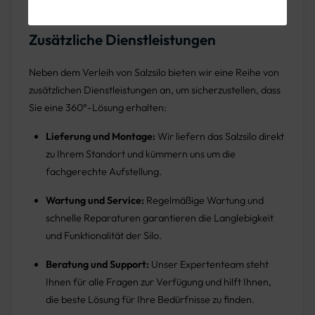
Zusätzliche Dienstleistungen
Neben dem Verleih von Salzsilo bieten wir eine Reihe von
zusätzlichen Dienstleistungen an, um sicherzustellen, dass
Sie eine 360°-Lösung erhalten:
Lieferung und Montage:
Wir liefern das Salzsilo direkt
zu Ihrem Standort und kümmern uns um die
fachgerechte Aufstellung.
Wartung und Service:
Regelmäßige Wartung und
schnelle Reparaturen garantieren die Langlebigkeit
und Funktionalität der Silo.
Beratung und Support:
Unser Expertenteam steht
Ihnen für alle Fragen zur Verfügung und hilft Ihnen,
die beste Lösung für Ihre Bedürfnisse zu finden.