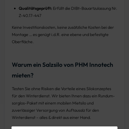
Qualitätsgeprüft:
Erfüllt die DIBt-Bauartzulassung Nr.
Z-40.17-447
Keine Investitionskosten, keine zusätzliche Kosten bei der
Montage … es genügt i.d.R. eine ebene und befestigte
Oberfläche.
Warum ein Salzsilo von PHM Innotech
mieten?
Testen Sie ohne Risiken die Vorteile eines Silokonzeptes
für den Winterdienst. Wir bieten Ihnen dazu ein Rundum-
sorglos-Paket mit einem mobilen Mietsilo und
zuverlässiger Versorgung von Auftausalz für den
Winterdienst – alles & direkt aus einer Hand.