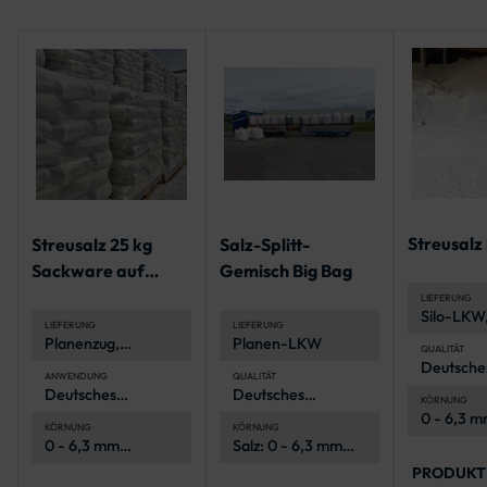
Streusalz
Streusalz 25 kg
Salz-Splitt-
Sackware auf
Gemisch Big Bag
Palette
LIEFERUNG
Silo-LKW,
LIEFERUNG
LIEFERUNG
LKW, Hän
Planenzug,
Planen-LKW
QUALITÄT
Stückgut
Deutsche
ANWENDUNG
QUALITÄT
Steinsalz
Deutsches
Deutsches
KÖRNUNG
Steinsalz
Steinsalz
0 - 6,3 
KÖRNUNG
KÖRNUNG
(Kornklas
0 - 6,3 mm
Salz: 0 - 6,3 mm
(Kornklasse M)
(Kornklasse M)
PRODUKT