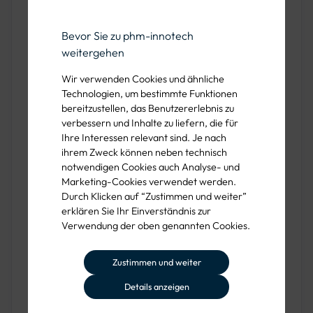
Vielfältige Anwendungsbereiche
Bevor Sie zu phm-innotech
weitergehen
Unsere Streugutsilo sind vielseitig einsetzbar und bieten
Lösungen für verschiedene Anwendungsbereiche:
Wir verwenden Cookies und ähnliche
Technologien, um bestimmte Funktionen
Kommunen:
Ideal für den öffentlichen Winterdienst
bereitzustellen, das Benutzererlebnis zu
verbessern und Inhalte zu liefern, die für
zur effizienten Lagerung und Verteilung von Streusalz.
Ihre Interessen relevant sind. Je nach
ihrem Zweck können neben technisch
Dienstleister:
Perfekt für Baustellen und Objekte im
notwendigen Cookies auch Analyse- und
Winterdienst.
Marketing-Cookies verwendet werden.
Durch Klicken auf “Zustimmen und weiter”
Industriebetriebe:
Sicherstellung der
erklären Sie Ihr Einverständnis zur
Betriebssicherheit durch konstante Verfügbarkeit von
Verwendung der oben genannten Cookies.
Streusalz.
Logistikunternehmen:
Optimierung der
Zustimmen und weiter
Logistikprozesse durch zuverlässige Lagerung von
Details anzeigen
Streugut.