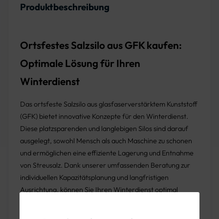
Produktbeschreibung
Ortsfestes Salzsilo aus GFK kaufen:
Optimale Lösung für Ihren
Winterdienst
Das ortsfeste Salzsilo aus glasfaserverstärktem Kunststoff
(GFK) bietet innovative Konzepte für den Winterdienst.
Diese platzsparenden und langlebigen Silos sind darauf
ausgelegt, sowohl Mensch als auch Maschine zu schonen
und ermöglichen eine effiziente Lagerung und Entnahme
von Streusalz. Dank unserer umfassenden Beratung zur
individuellen Kapazitätsplanung und langfristigen
Ausrichtung, können Sie Ihren Winterdienst optimal
vorbereiten.