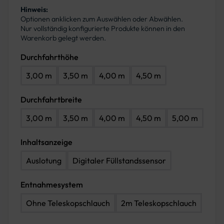
Hinweis:
Optionen anklicken zum Auswählen oder Abwählen.
Nur vollständig konfigurierte Produkte können in den
Warenkorb gelegt werden.
Durchfahrthöhe
3,00 m
3,50 m
4,00 m
4,50 m
Durchfahrtbreite
3,00 m
3,50 m
4,00 m
4,50 m
5,00 m
Inhaltsanzeige
Auslotung
Digitaler Füllstandssensor
Entnahmesystem
Ohne Teleskopschlauch
2m Teleskopschlauch