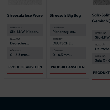
Salz-Split
Streusalz lose Ware
Streusalz Big Bag
Gemisch (
Ware)
LIEFERUNG
LIEFERUNG
Silo-LKW, Kipper-
Planenzug, ex
LIEFERUNG
LKW, Hängerzug
Werk
Silo-LKW,
QUALITÄT
QUALITÄT
LKW, Hän
Deutsches
DEUTSCHE
QUALITÄT
Steinsalz
QUALITÄT
Deutsche
KÖRNUNG
KÖRNUNG
Steinsalz
0 - 6,3 mm
0 - 6,3 mm
KÖRNUNG
(Kornklasse M)
(Kornklasse M)
Salz: 0 -
(Kornklas
PRODUKT ANSEHEN
PRODUKT ANSEHEN
PRODUKT