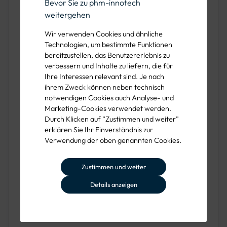
Bevor Sie zu phm-innotech
weitergehen
Produkteigenschaften des GFK-Silos:
Wir verwenden Cookies und ähnliche
Das GFK-Silo von phm innotech ist in verschiedenen
Technologien, um bestimmte Funktionen
Volumina erhältlich, die von 10m³ bis zu beeindruckenden
bereitzustellen, das Benutzererlebnis zu
verbessern und Inhalte zu liefern, die für
300m³ reichen. Mit einer Dichte von 1,2 Tonnen pro
Ihre Interessen relevant sind. Je nach
Kubikmeter Salz bietet es eine effiziente Lagerkapazität.
ihrem Zweck können neben technisch
Hergestellt aus glasfaserverstärktem Kunststoff (GFK),
notwendigen Cookies auch Analyse- und
zeichnet sich das Silo durch seine hohe Beständigkeit und
Marketing-Cookies verwendet werden.
Flexibilität aus. Diese Materialwahl gewährleistet eine
Durch Klicken auf “Zustimmen und weiter”
erklären Sie Ihr Einverständnis zur
lange Lebensdauer und Robustheit, die den
Verwendung der oben genannten Cookies.
Anforderungen im Winterdienst problemlos standhält.
Zudem verfügt das Silo über die DIBt-Bauartzulassung Nr.
Zustimmen und weiter
Z-40.17-447, was die Qualität und Sicherheit des Produkts
unterstreicht. Interessierte Kunden haben die Wahl
Details anzeigen
zwischen verschiedenen Finanzierungsoptionen,
einschließlich Mietkauf und direktem Kauf.