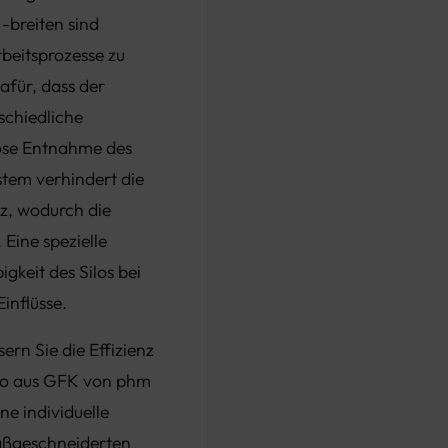
-breiten sind
rbeitsprozesse zu
afür, dass der
schiedliche
lose Entnahme des
stem verhindert die
z, wodurch die
 Eine spezielle
gkeit des Silos bei
inflüsse.
ern Sie die Effizienz
silo aus GFK von phm
ne individuelle
aßgeschneiderten