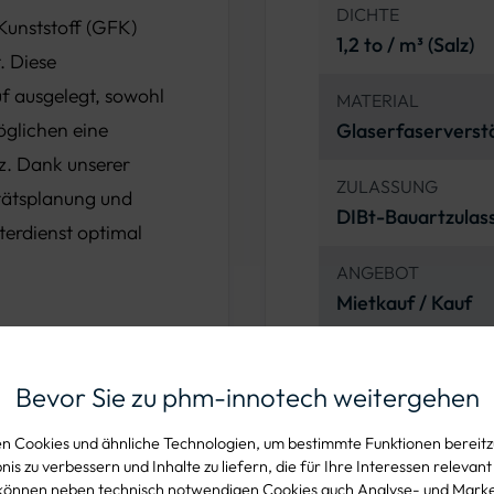
DICHTE
 Kunststoff (GFK)
1,2 to / m³ (Salz)
. Diese
uf ausgelegt, sowohl
MATERIAL
glichen eine
Glaserfaserverstä
z. Dank unserer
ZULASSUNG
tätsplanung und
DIBt-Bauartzulas
terdienst optimal
ANGEBOT
Mietkauf / Kauf
Bevor Sie zu phm-innotech weitergehen
denen Volumina
n 300m³ reichen. Mit
 Cookies und ähnliche Technologien, um bestimmte Funktionen bereitzu
is zu verbessern und Inhalte zu liefern, die für Ihre Interessen relevant
 bietet es eine
können neben technisch notwendigen Cookies auch Analyse- und Mark