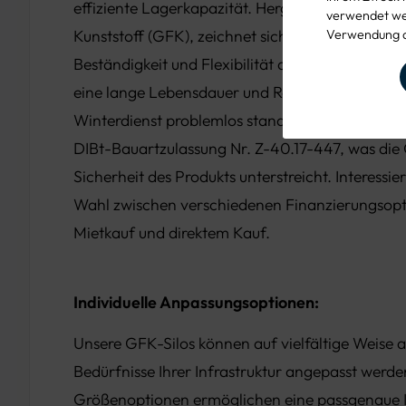
effiziente Lagerkapazität. Hergestellt aus glasf
verwendet wer
Kunststoff (GFK), zeichnet sich das Silo durch s
Verwendung d
Beständigkeit und Flexibilität aus. Diese Materi
eine lange Lebensdauer und Robustheit, die de
Winterdienst problemlos standhält. Zudem verfüg
DIBt-Bauartzulassung Nr. Z-40.17-447, was die 
Sicherheit des Produkts unterstreicht. Interessi
Wahl zwischen verschiedenen Finanzierungsopti
Mietkauf und direktem Kauf.
Individuelle Anpassungsoptionen:
Unsere GFK-Silos können auf vielfältige Weise a
Bedürfnisse Ihrer Infrastruktur angepasst werd
Größenoptionen ermöglichen eine passgenaue I