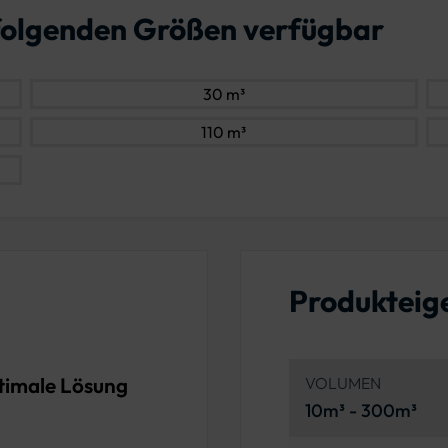
n folgenden Größen verfügbar
30 m³
110 m³
Produkteig
ptimale Lösung
VOLUMEN
10m³ - 300m³