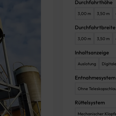
Durchfahrthöhe
3,00 m
3,50 m
Durchfahrtbreite
3,00 m
3,50 m
Inhaltsanzeige
Auslotung
Digital
Entnahmesystem
Ohne Teleskopschla
Rüttelsystem
Mechanischer Klopf