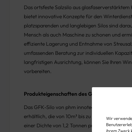
Das ortsfeste Salzsilo aus glasfaserverstärktem
bietet innovative Konzepte für den Winterdienst
platzsparenden und langlebigen Silos sind dara
Mensch als auch Maschine zu schonen und ermö
effiziente Lagerung und Entnahme von Streusal
umfassenden Beratung zur individuellen Kapazi
langfristigen Ausrichtung, können Sie Ihren Win
vorbereiten.
Produkteigenschaften des GFK-Silos:
Das GFK-Silo von phm innotech ist in verschie
erhältlich, die von 10m³ bis zu beeindruckende
Wir verwenden
Benutzererlebn
einer Dichte von 1,2 Tonnen pro Kubikmeter Salz
ihrem Zweck 