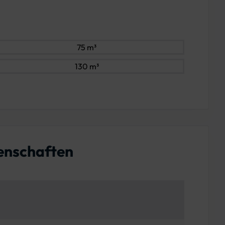
75 m³
130 m³
enschaften