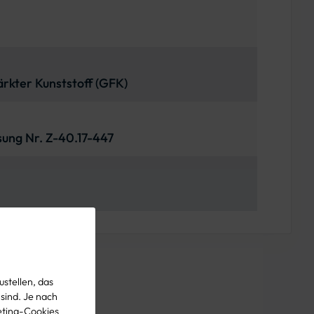
rkter Kunststoff (GFK)
sung Nr. Z-40.17-447
stellen, das
 sind. Je nach
eting-Cookies