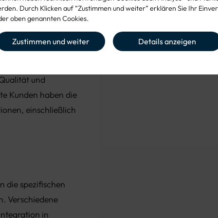
aserverstärktem
den. Durch Klicken auf “Zustimmen und weiter” erklären Sie Ihr Einver
eine hohe
er oben genannten Cookies.
alwahl gewährleistet
Zustimmen und weiter
Details anzeigen
n Anforderungen im
t das Silo über die
Qualität und
erte Kunden haben die
onen, einschließlich
n die spezifischen
en. Verschiedene
ntegration in