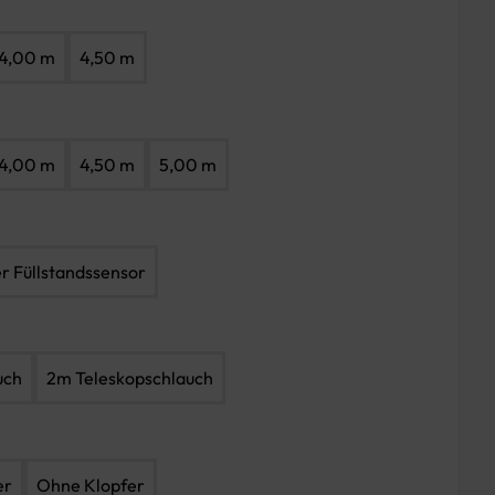
4,00 m
4,50 m
4,00 m
4,50 m
5,00 m
er Füllstandssensor
uch
2m Teleskopschlauch
er
Ohne Klopfer