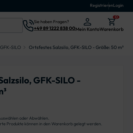
Registrieren
Login
0
Sie haben Fragen?
+49 89 1222 838 00
Mein Konto
Warenkorb
, GFK-SILO
Ortsfestes Salzsilo, GFK-SILO - Größe: 50 m³
Salzsilo, GFK-SILO -
m³
 Auswählen oder Abwählen.
ierte Produkte können in den Warenkorb gelegt werden.