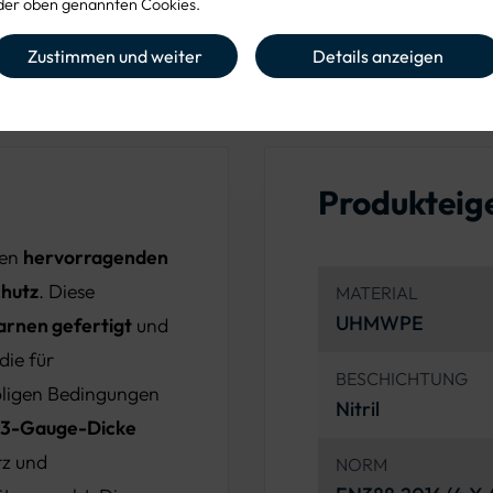
er oben genannten Cookies.
8
Zustimmen und weiter
Details anzeigen
Produkteig
ten
hervorragenden
chutz
. Diese
MATERIAL
UHMWPE
rnen gefertigt
und
die für
BESCHICHTUNG
 öligen Bedingungen
Nitril
13-Gauge-Dicke
tz und
NORM