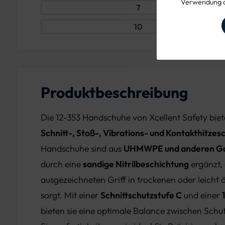
Verwendung d
7
10
Produktbeschreibung
Die 12-353 Handschuhe von Xcellent Safety bie
Schnitt-, Stoß-, Vibrations- und Kontakthitzes
Handschuhe sind aus
UHMWPE und anderen Ga
durch eine
sandige Nitrilbeschichtung
ergänzt, 
ausgezeichneten Griff in trockenen oder leicht
sorgt. Mit einer
Schnittschutzstufe C
und einer
bieten sie eine optimale Balance zwischen Schu