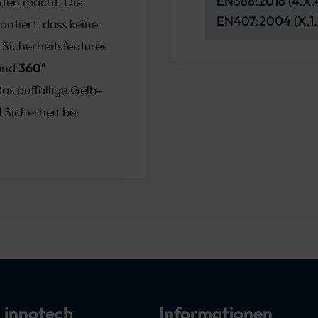
EN388:2016 (4.X.4
eiten macht. Die
EN407:2004 (X.1.
antiert, dass keine
 Sicherheitsfeatures
und
360°
as auffällige Gelb-
 Sicherheit bei
 innotech
Informationen