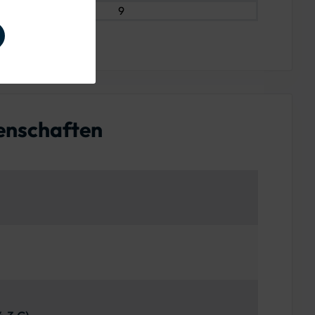
9
enschaften