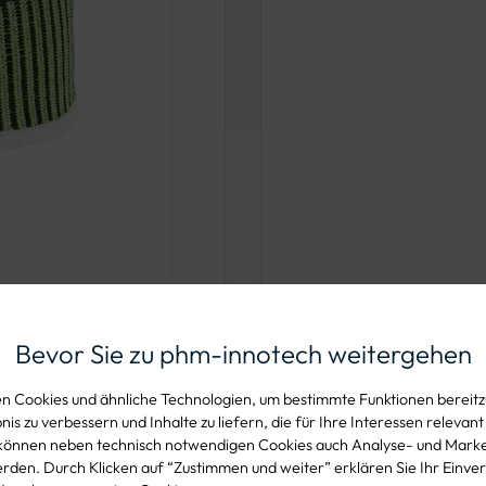
Bevor Sie zu phm-innotech weitergehen
 Cookies und ähnliche Technologien, um bestimmte Funktionen bereitzu
n folgenden Größen verfügbar
is zu verbessern und Inhalte zu liefern, die für Ihre Interessen relevant
können neben technisch notwendigen Cookies auch Analyse- und Mark
den. Durch Klicken auf “Zustimmen und weiter” erklären Sie Ihr Einver