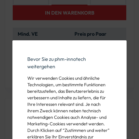
IN DEN WARENKORB
Mind. VE
Preis pro Paar
72 Paar
18,64 €
Bevor Sie zu phm-innotech
weitergehen
Sie haben Fragen oder wünschen eine Beratung?
Wir verwenden Cookies und ähnliche
Rufen Sie uns unter der 089 1222 838 00 an!
Technologien, um bestimmte Funktionen
bereitzustellen, das Benutzererlebnis zu
verbessern und Inhalte zu liefern, die für
Ihre Interessen relevant sind. Je nach
Produktbeschreibung
ihrem Zweck können neben technisch
notwendigen Cookies auch Analyse- und
Die 12-401 Handschuhe von Xcellent Safety sind aufgrund
Marketing-Cookies verwendet werden.
ihrer einzigartigen Eigenschaften ideal für Arbeiten unter
Durch Klicken auf “Zustimmen und weiter”
extrem hohen Temperaturen und Schnittrisiken. Diese
erklären Sie Ihr Einverständnis zur