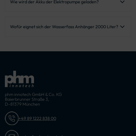
2000 Litern und eignet sich damit für mobile Bewässerung
Wie wird der Akku der Elektropumpe geladen?
und Wassertransport.
Der Akku kann über ein externes Ladegerät geladen
werden. Zusätzlich ist ein Ladeanschluss über den 13-poligen
Wofür eignet sich der Wasserfass Anhänger 2000 Liter?
Beleuchtungsstecker des Zugfahrzeugs vorhanden.
Der Anhänger eignet sich für mobile Bewässerung,
Wassertransport und den flexiblen Einsatz überall dort, wo
Wasser unabhängig vom festen Wasseranschluss benötigt
wird.
phm innotech GmbH & Co. KG
Baierbrunner Straße 3,
D-81379 München
+49 89 1222 838 00