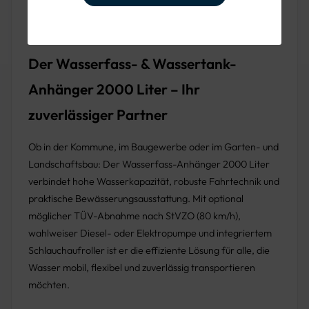
Grünanlagen.
Der Wasserfass- & Wassertank-
Anhänger 2000 Liter – Ihr
zuverlässiger Partner
Ob in der Kommune, im Baugewerbe oder im Garten- und
Landschaftsbau: Der Wasserfass-Anhänger 2000 Liter
verbindet hohe Wasserkapazität, robuste Fahrtechnik und
praktische Bewässerungsausstattung. Mit optional
möglicher TÜV-Abnahme nach StVZO (80 km/h),
wahlweiser Diesel- oder Elektropumpe und integriertem
Schlauchaufroller ist er die effiziente Lösung für alle, die
Wasser mobil, flexibel und zuverlässig transportieren
möchten.