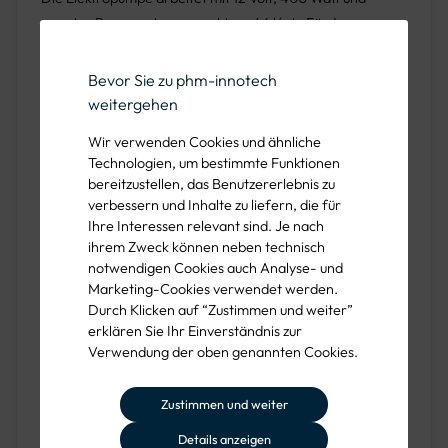
smarter Pumpensteuerung, bis zu 46 l/min Fördermenge
und maximal 3 bar Druck. Der integrierte Automatik-
Schlauchaufroller mit Federrückzug und Arretierung
Bevor Sie zu phm-innotech
erleichtert Bewässerungsarbeiten mit bis zu 20 m
weitergehen
Schlauchlänge.
Wir verwenden Cookies und ähnliche
Technologien, um bestimmte Funktionen
bereitzustellen, das Benutzererlebnis zu
Ideal für Kommunen, Bau sowie
verbessern und Inhalte zu liefern, die für
Ihre Interessen relevant sind. Je nach
Garten- und Landschaftsbau
ihrem Zweck können neben technisch
notwendigen Cookies auch Analyse- und
Für Kommunen eignet sich der Wasserfass-Anhänger
Marketing-Cookies verwendet werden.
Durch Klicken auf “Zustimmen und weiter”
ideal zur Bewässerung öffentlicher Grünflächen, Parks
erklären Sie Ihr Einverständnis zur
und Straßenbäume. Bauunternehmen profitieren von der
Verwendung der oben genannten Cookies.
mobilen Wasserversorgung auf Baustellen und in
abgelegenen Bereichen. Im Garten- und Landschaftsbau
Zustimmen und weiter
erleichtert der Anhänger mit Wassertank die Versorgung
von Neupflanzungen, Bäumen, Sträuchern und
Details anzeigen