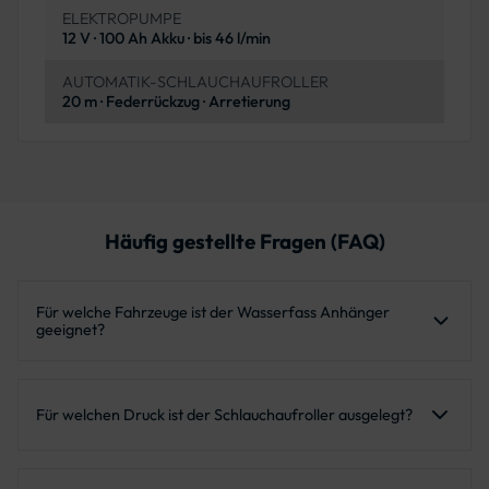
ELEKTROPUMPE
12 V · 100 Ah Akku · bis 46 l/min
AUTOMATIK-SCHLAUCHAUFROLLER
20 m · Federrückzug · Arretierung
Häufig gestellte Fragen (FAQ)
Für welche Fahrzeuge ist der Wasserfass Anhänger
geeignet?
Der Wasserfass Anhänger ist für PKW, SUV und
Pritschenwagen ausgelegt. Bei entsprechend verstellbarer
Für welchen Druck ist der Schlauchaufroller ausgelegt?
Anhängehöhe kann er auch an Traktoren sowie
landwirtschaftlichen oder kommunalen Fahrzeugen genutzt
Der Automatik-Schlauchaufroller ist für kaltes Wasser und