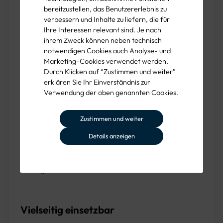
Dies macht den Wandabstandhalter besonders geeignet
bereitzustellen, das Benutzererlebnis zu
verbessern und Inhalte zu liefern, die für
für empfindliche Oberflächen, die durch direkte
Ihre Interessen relevant sind. Je nach
Berührung Schaden nehmen könnten.
ihrem Zweck können neben technisch
notwendigen Cookies auch Analyse- und
Marketing-Cookies verwendet werden.
Einfaches Handling
Durch Klicken auf “Zustimmen und weiter”
erklären Sie Ihr Einverständnis zur
Verwendung der oben genannten Cookies.
Dank seines leichten und kompakten Designs ist der
Abstandhalter besonders handlich und lässt sich mühelos
Zustimmen und weiter
platzieren. Wenn er nicht mehr benötigt wird, kann er
durch einfaches Zurückdrehen leicht entfernt werden,
Details anzeigen
ohne dass Spuren oder Beschädigungen am Boden
entstehen. Dies spart Zeit und ermöglicht einen
reibungslosen Arbeitsablauf auf der Baustelle.
Vielseitig einsetzbar