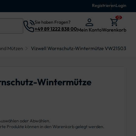
Registrieren
Login
0
Sie haben Fragen?
+49 89 1222 838 00
Mein Konto
Warenkorb
und Mützen
Vizwell Warnschutz-Wintermütze VW21503
rnschutz-Wintermütze
 Auswählen oder Abwählen.
ierte Produkte können in den Warenkorb gelegt werden.