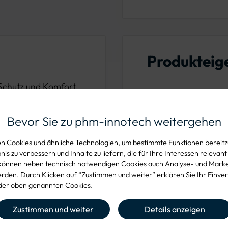
Produkteig
 Schutz und Komfort
hwertigen
MATERIAL
100% Polyacryl
 Körperwärme und
Bevor Sie zu phm-innotech weitergehen
z vor Kälte.
 Cookies und ähnliche Technologien, um bestimmte Funktionen bereitzu
is zu verbessern und Inhalte zu liefern, die für Ihre Interessen relevant
können neben technisch notwendigen Cookies auch Analyse- und Mark
 einem Material, das
den. Durch Klicken auf “Zustimmen und weiter” erklären Sie Ihr Einver
er oben genannten Cookies.
ern und gleichzeitig
erial garantiert eine
Zustimmen und weiter
Details anzeigen
e Kopfformen anpasst