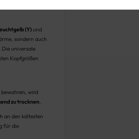
euchtgelb (Y)
und
 Wärme, sondern auch
 Die universale
isten Kopfgrößen
u bewahren, wird
gend zu trocknen
.
h an den kältesten
 für die