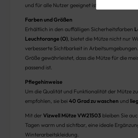
und für alle Nutzer geeignet ist.
Farben und Größen
Erhältlich in den auffälligen Sicherheitsfarben
L
Leuchtorange (O)
, bietet die Mütze nicht nur
verbesserte Sichtbarkeit in Arbeitsumgebungen.
Größe gewährleistet, dass die Mütze für die me
passend ist.
Pflegehinweise
Um die Qualität und Funktionalität der Mütze z
empfohlen, sie bei
40 Grad zu waschen
und
lie
Mit der
Vizwell Mütze VW21503
bleiben Sie auc
Tagen warm und sichtbar, eine ideale Ergänzung
Winterarbeitskleidung.