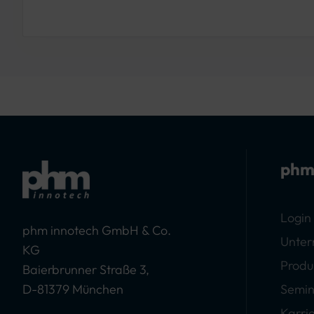
phm
Login
phm innotech GmbH & Co.
Unte
KG
Produ
Baierbrunner Straße 3,
D-81379 München
Semin
Karri