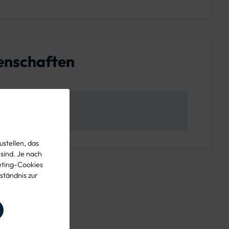
enschaften
stellen, das
 sind. Je nach
eting-Cookies
ständnis zur