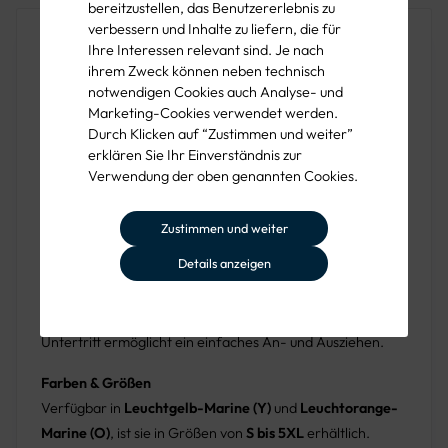
bereitzustellen, das Benutzererlebnis zu
verbessern und Inhalte zu liefern, die für
Produktbeschreibung
Ihre Interessen relevant sind. Je nach
ihrem Zweck können neben technisch
Die Vizwell Stepp-Innenjacke VWFC62
ist nicht nur eine
notwendigen Cookies auch Analyse- und
hochfunktionelle Innenjacke, die perfekt zur Außenjacke
Marketing-Cookies verwendet werden.
VW433 passt, sondern kann auch einzeln für maximale
Durch Klicken auf “Zustimmen und weiter”
Flexibilität und Sichtbarkeit getragen werden. Mit ihrem
erklären Sie Ihr Einverständnis zur
Verwendung der oben genannten Cookies.
attraktiven Steppstoff in Rautenmuster bietet sie Wärme
und Komfort.
Zustimmen und weiter
Konstruktion und Material
Details anzeigen
Diese vielseitige Jacke zeichnet sich durch umlaufende,
segmentierte Reflektorstreifen für Bewegungsfreiheit
und Sichtbarkeit aus. Ein Wende-Front-Reißverschluss mit
Untertritt ermöglicht ein einfaches An- und Ausziehen.
Farben & Größen
Verfügbar in
Leuchtgelb-Marine (Y)
und
Leuchtorange-
Marine (O)
, ist sie in Größen von
S bis 5XL
erhältlich.