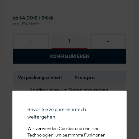
ab 64,00 € / Stück
zzgl. 19% MwSt.
-
+
KONFIGURIEREN
Verpackungseinheit
Preis pro
Konfigurieren um Daten anzuzeigen.
Bevor Sie zu phm-innotech
weitergehen
Sie haben Fragen oder wünschen eine Beratung?
Rufen Sie uns unter der 089 1222 838 00 an!
Wir verwenden Cookies und ähnliche
Technologien, um bestimmte Funktionen