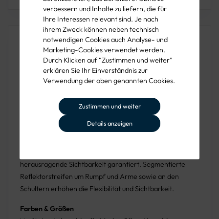
verbessern und Inhalte zu liefern, die für
Ihre Interessen relevant sind. Je nach
ihrem Zweck können neben technisch
Produktbeschreibung
notwendigen Cookies auch Analyse- und
Marketing-Cookies verwendet werden.
Die Vizwell Sweatjacke VW14B
vereint Komfort und
Durch Klicken auf “Zustimmen und weiter”
erklären Sie Ihr Einverständnis zur
Sicherheit, perfekt für die Übergangszeit. Ausgestattet
Verwendung der oben genannten Cookies.
mit weicher, aufgerauter Innenseite und hohem
Sichtbarkeitsstandard, bietet sie Wärme ohne
Zustimmen und weiter
Kompromisse bei der Sicherheit.
Details anzeigen
Konstruktion und Material
Die Jacke ist nach
DIN EN ISO 13688:2013
und
DIN EN
ISO 20471:2013, Klasse 3
zertifiziert, was eine
herausragende Sichtbarkeit garantiert. Segmentierte
Reflektorstreifen um Rumpf und Arme sowie an den
Schultern erhöhen die Flexibilität und Sichtbarkeit.
Farben & Größen