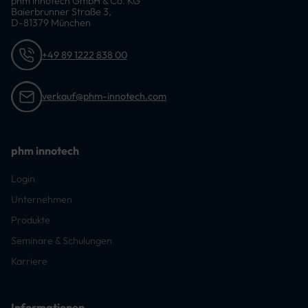
phm innotech GmbH & Co. KG
Baierbrunner Straße 3,
D-81379 München
+49 89 1222 838 00
verkauf@phm-innotech.com
phm innotech
Login
Unternehmen
Produkte
Seminare & Schulungen
Karriere
Informationen