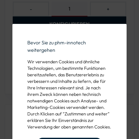
-
+
KONFIGURIEREN
Bevor Sie zu phm-innotech
Mind. VE
Preis pro Stück
weitergehen
1 Stück
ab 88,00 €
Wir verwenden Cookies und ähnliche
Technologien, um bestimmte Funktionen
bereitzustellen, das Benutzererlebnis zu
Sie haben Fragen oder wünschen eine Beratung?
verbessern und Inhalte zu liefern, die für
Rufen Sie uns unter der 089 1222 838 00 an!
Ihre Interessen relevant sind. Je nach
ihrem Zweck können neben technisch
notwendigen Cookies auch Analyse- und
Marketing-Cookies verwendet werden.
Dieses Produkt ist auch in folgenden
Durch Klicken auf “Zustimmen und weiter”
Farben verfügbar
erklären Sie Ihr Einverständnis zur
Verwendung der oben genannten Cookies.