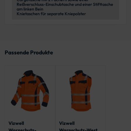
Reißverschluss-Einschubtasche und einer Stifttasche
am linken Bein
Knietaschen für separate Kniepolster
Passende Produkte
Vizwell
Vizwell
Warnschutz-
Warnschutz-Weste