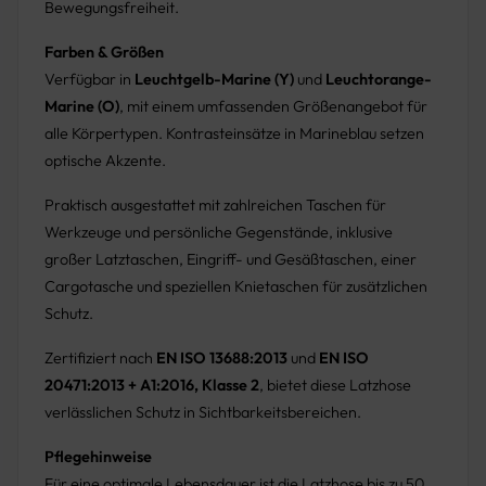
Bewegungsfreiheit.
Farben & Größen
Verfügbar in
Leuchtgelb-Marine (Y)
und
Leuchtorange-
Marine (O)
, mit einem umfassenden Größenangebot für
alle Körpertypen. Kontrasteinsätze in Marineblau setzen
optische Akzente.
Praktisch ausgestattet mit zahlreichen Taschen für
Werkzeuge und persönliche Gegenstände, inklusive
großer Latztaschen, Eingriff- und Gesäßtaschen, einer
Cargotasche und speziellen Knietaschen für zusätzlichen
Schutz.
Zertifiziert nach
EN ISO 13688:2013
und
EN ISO
20471:2013 + A1:2016, Klasse 2
, bietet diese Latzhose
verlässlichen Schutz in Sichtbarkeitsbereichen.
Pflegehinweise
Für eine optimale Lebensdauer ist die Latzhose bis zu 50