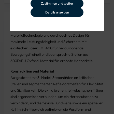
Farbe: Leuchtgelb-Marine
Zustimmen und weiter
Details anzeigen
Produktbeschreibung
Die VWT191 Flex HiVis Latzhose
vereint innovative
Materialtechnologie und durchdachtes Design für
maximale Leistungsfähigkeit und Sicherheit. Mit
elastischer Faser EME400 für herausragende
Bewegungsfreiheit und beanspruchte Stellen aus
600D/PU Oxford-Material für erhöhte Haltbarkeit.
Konstruktion und Material
Ausgestattet mit 3-Nadel-Steppnähten an kritischen
Stellen und segmentierten Reflektorstreifen für Flexibilität
und Sichtbarkeit. Die extra breiten, teil-elastischen Träger
sind ergonomisch verbunden, um ein Herabrutschen zu
verhindern, und die flexible Bundweite sowie ein spezieller
Keil im Schrittbereich optimieren die Passform und