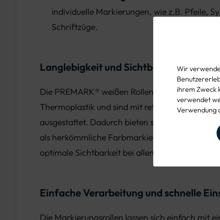
individuelle Markierungen, wie z.B. Pfeile, 
Schriftzüge.
Langlebigkeit und Sichtbarkeit bei Tag
Wir verwenden
Benutzererlebn
ihrem Zweck 
Die PREMARK® weißen Rollen bestehen aus ho
verwendet wer
Thermoplastik und sind mit retroreflektierende
Verwendung d
ausgestattet. Dadurch bieten sie eine bis zu 8-m
als herkömmliche Farbmarkierungen und gewähr
optimale Sichtbarkeit bei allen Lichtverhältniss
Einfache Verarbeitung und schnelle Ein
Die Markierungsrollen lassen sich einfach mit 