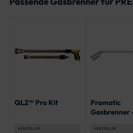
Passende Gasbrenner für PRE
QL2™ Pro Kit
Promatic
Gasbrenner 
Selbstzündu
HERSTELLER
HERSTELLER