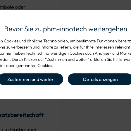
Symbole oder
Bevor Sie zu phm-innotech weitergehen
 und Nacht
 Cookies und ähnliche Technologien, um bestimmte Funktionen bereitzu
is zu verbessern und Inhalte zu liefern, die für Ihre Interessen relevant
können neben technisch notwendigen Cookies auch Analyse- und Mark
chwertigem
den. Durch Klicken auf “Zustimmen und weiter” erklären Sie Ihr Einver
n Glasperlen
er oben genannten Cookies.
al höhere Haltbarkeit
Zustimmen und weiter
Details anzeigen
leisten eine
en.
satzbereitschaft
einem Gasbrenner