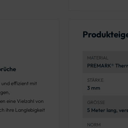
Produkteig
MATERIAL
PREMARK® Therm
prüche
STÄRKE
und effizient mit
3 mm
igen,
en eine Vielzahl von
GRÖSSE
 ihre Langlebigkeit
5 Meter lang, ver
NORM