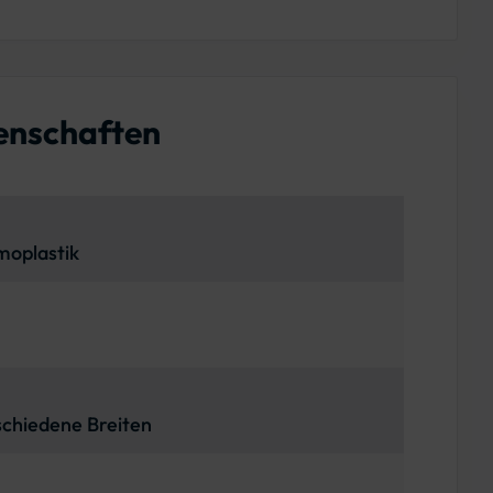
enschaften
oplastik
schiedene Breiten