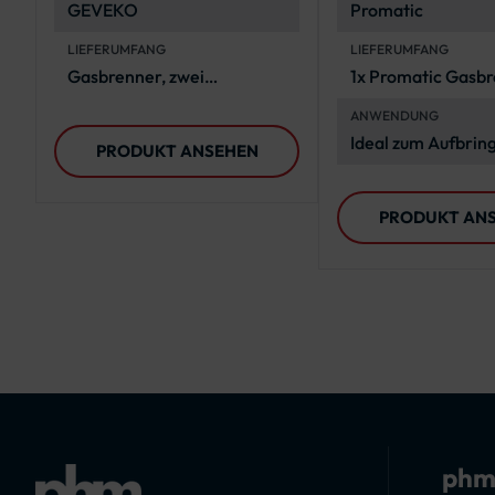
GEVEKO
Promatic
LIEFERUMFANG
LIEFERUMFANG
Gasbrenner, zwei
1x Promatic Gasb
austauschbare Köpfe,
mit Selbstzündung
ANWENDUNG
Regler, Schlauch,
Ideal zum Aufbrin
PRODUKT ANSEHEN
Gasflaschen-Anschluss,
PREMARK® Thermo
Griffstück, Transportkoffer
PRODUKT AN
phm