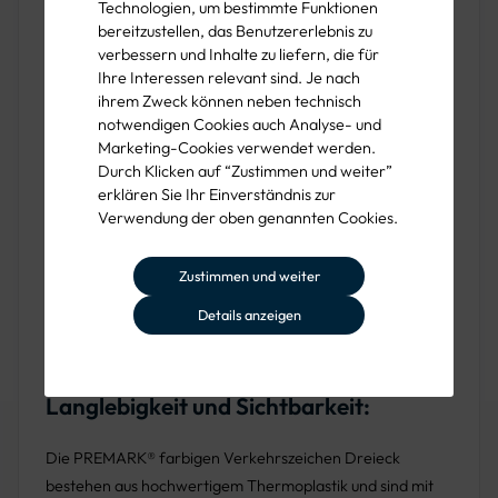
Schulwege:
Erhöhen Sie die Sicherheit von Kindern
Technologien, um bestimmte Funktionen
bereitzustellen, das Benutzererlebnis zu
auf dem Schulweg, indem Sie Gefahrenstellen und
verbessern und Inhalte zu liefern, die für
Überquerungshilfen mit dem entsprechenden
Ihre Interessen relevant sind. Je nach
Verkehrszeichen Dreieck kennzeichnen.
ihrem Zweck können neben technisch
notwendigen Cookies auch Analyse- und
Vorfahrtsstraßen:
Betonen Sie die Vorfahrtsregelung
Marketing-Cookies verwendet werden.
an Kreuzungen und Einmündungen durch eine
Durch Klicken auf “Zustimmen und weiter”
zusätzliche Markierung auf der Fahrbahn.
erklären Sie Ihr Einverständnis zur
Verwendung der oben genannten Cookies.
Andere Gefahrensituationen:
Nutzen Sie die
PREMARK® Verkehrszeichen Dreieck, um auf
Zustimmen und weiter
individuelle Gefahrensituationen hinzuweisen, wie z.B.
Details anzeigen
Wildwechsel, Steinschlag oder Glatteis.
Langlebigkeit und Sichtbarkeit:
Die PREMARK® farbigen Verkehrszeichen Dreieck
bestehen aus hochwertigem Thermoplastik und sind mit