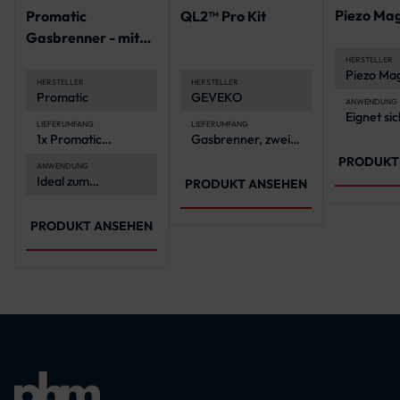
Piezo Ma
Promatic
QL2™ Pro Kit
Gasbrenner - mit
Selbstzündung
HERSTELLER
Piezo Ma
HERSTELLER
HERSTELLER
Promatic
GEVEKO
ANWENDUNG
Eignet sic
LIEFERUMFANG
LIEFERUMFANG
Einsatz mi
1x Promatic
Gasbrenner, zwei
PREMAR
Gasbrenner mit
austauschbare
Thermopl
PRODUKT
Selbstzündung
Köpfe, Regler,
ANWENDUNG
Ideal zum
Schlauch,
PRODUKT ANSEHEN
Aufbringen von
Gasflaschen-
PREMARK®
Anschluss,
Thermoplastik
Griffstück,
PRODUKT ANSEHEN
Transportkoffer