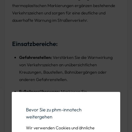
thermoplastischen Markierungen ergänzen bestehende
Verkehrszeichen und sorgen für eine deutliche und
dauerhafte Warnung im Straßenverkehr.
Einsatzbereiche:
Gefahrenstellen:
Verstärken Sie die Warnwirkung
von Verkehrszeichen an unübersichtlichen
Kreuzungen, Baustellen, Bahnübergängen oder
anderen Gefahrenstellen.
Fußgängerüberwege:
Markieren Sie
Fußgängerüberwege zusätzlich mit dem PREMARK®
Verkehrszeichen Dreieck, um die Aufmerksamkeit von
Bevor Sie zu phm-innotech
Autofahrern zu erhöhen und die Sicherheit von
weitergehen
Fußgängern zu gewährleisten.
Wir verwenden Cookies und ähnliche