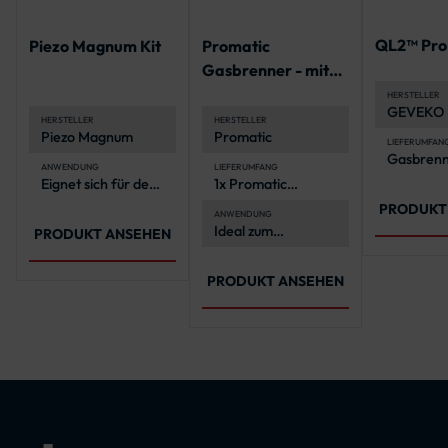
QL2™ Pro 
Piezo Magnum Kit
Promatic
Gasbrenner - mit
Selbstzündung
HERSTELLER
GEVEKO
HERSTELLER
HERSTELLER
Piezo Magnum
Promatic
LIEFERUMFAN
Gasbrenn
ANWENDUNG
LIEFERUMFANG
austausc
Eignet sich für den
1x Promatic
Köpfe, Re
Einsatz mit
Gasbrenner mit
Schlauch,
PRODUKT
PREMARK®
Selbstzündung
ANWENDUNG
Gasflasc
Ideal zum
Thermoplastik
PRODUKT ANSEHEN
Anschluss
Aufbringen von
Griffstück
PREMARK®
Transport
Thermoplastik
PRODUKT ANSEHEN