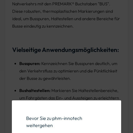
Nahverkehrs mit den PREMARK® Buchstaben "BUS".
Diese robusten, thermoplastischen Markierungen sind
ideal, um Busspuren, Haltestellen und andere Bereiche für
Busse eindeutig zu kennzeichnen.
Vielseitige Anwendungsmöglichkeiten:
Busspuren:
Kennzeichnen Sie Busspuren deutlich, um
den Verkehrsfluss zu optimieren und die Pünktlichkeit
der Busse zu gewährleisten.
Bushaltestellen:
Markieren Sie Haltestellenbereiche,
um Fahrgästen das Ein- und Aussteigen zu erleichtern
und die Sicherheit zu erhöhen.
Busbahnhöfe:
Strukturieren Sie Busbahnhöfe und
Bevor Sie zu phm-innotech
weitergehen
leiten Sie den Verkehr durch klare Markierungen.