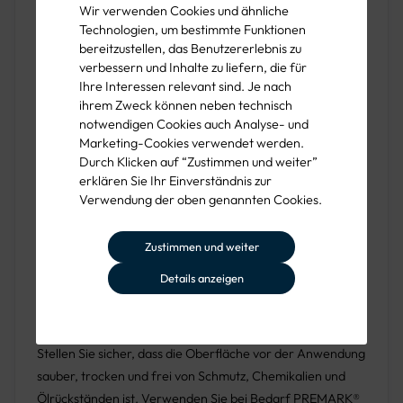
Wir verwenden Cookies und ähnliche
Vorfahrtsbereiche:
Weisen Sie auf Vorfahrtsbereiche
Technologien, um bestimmte Funktionen
für Busse hin, um einen reibungslosen Verkehrsfluss zu
bereitzustellen, das Benutzererlebnis zu
gewährleisten.
verbessern und Inhalte zu liefern, die für
Ihre Interessen relevant sind. Je nach
ihrem Zweck können neben technisch
notwendigen Cookies auch Analyse- und
Einfache Verarbeitung und schnelle
Marketing-Cookies verwendet werden.
Einsatzbereitschaft
Durch Klicken auf “Zustimmen und weiter”
erklären Sie Ihr Einverständnis zur
Verwendung der oben genannten Cookies.
Die Markierungsbuchstaben lassen sich einfach und
schnell mit einem Gasbrenner aufbringen. Nach kurzer
Zustimmen und weiter
Zeit sind sie ausgehärtet und die Fläche wieder befahrbar.
Die PREMARK® Buchstaben "BUS" sind in verschiedenen
Details anzeigen
Größen erhältlich, um sich optimal an die örtlichen
Gegebenheiten und Anforderungen anzupassen.
Stellen Sie sicher, dass die Oberfläche vor der Anwendung
sauber, trocken und frei von Schmutz, Chemikalien und
Ölrückständen ist. Verwenden Sie bei Bedarf PREMARK®