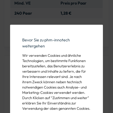
Mind. VE
Preis pro Paar
240 Paar
1,28 €
Sie haben Fragen oder wünschen eine Beratung?
Bevor Sie zu phm-innotech
Rufen Sie uns unter der 089 1222 838 00 an!
weitergehen
Wir verwenden Cookies und ähnliche
Technologien, um bestimmte Funktionen
Dieses Produkt ist auch in folgenden
bereitzustellen, das Benutzererlebnis zu
Größen verfügbar
verbessern und Inhalte zu liefern, die für
Ihre Interessen relevant sind. Je nach
ihrem Zweck können neben technisch
7
notwendigen Cookies auch Analyse- und
8
Marketing-Cookies verwendet werden.
Durch Klicken auf “Zustimmen und weiter”
9
erklären Sie Ihr Einverständnis zur
Verwendung der oben genannten Cookies.
11