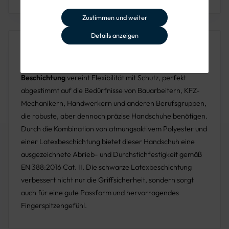
Zustimmen und weiter
Details anzeigen
Produktbeschreibung
Der
H370 Polyester-Handschuh mit Latex-
Beschichtung
vereint Flexibilität mit Schutz, perfekt
abgestimmt auf die Bedürfnisse von Bauarbeitern, KFZ-
Mechanikern, Handwerkern und anderen Berufsgruppen,
die robuste, aber dennoch präzise Handschuhe benötigen.
Durch die Kombination von atmungsaktivem Polyester und
einer Latexbeschichtung bietet dieser Handschuh eine
ausgezeichnete Abrieb- und Durchstichfestigkeit gemäß
EN 388:2016 Cat. II. Die schwarze Latexbeschichtung
verbessert nicht nur die Griffsicherheit, sondern sorgt
auch für eine gute Passform und hervorragendes
Fingerspitzengefühl.