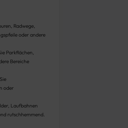
puren, Radwege,
gspfeile oder andere
ie Parkflächen,
dere Bereiche
Sie
n oder
elder, Laufbahnen
g und rutschhemmend.