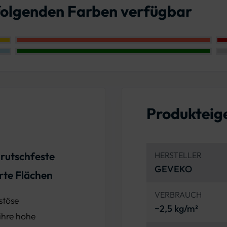
 folgenden Farben verfügbar
Farbe: Tomate rot
Farbe: Verkehrsgrün
Produkteig
 rutschfeste
HERSTELLER
GEVEKO
rte Flächen
VERBRAUCH
astöse
~2,5 kg/m²
ihre hohe