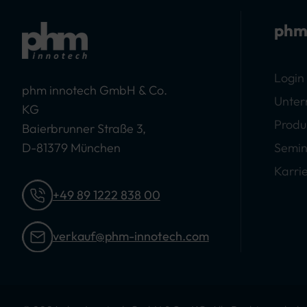
phm
Login
phm innotech GmbH & Co.
Unte
KG
Produ
Baierbrunner Straße 3,
D-81379 München
Semin
Karri
+49 89 1222 838 00
verkauf@phm-innotech.com