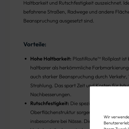
Haltbarkeit und Rutschfestigkeit auszeichnet. Ide
befahrene Straßen, Radwege und andere Fläche
Beanspruchung ausgesetzt sind.
Vorteile:
Hohe Haltbarkeit:
PlastiRoute™ Rollplast ist
haltbarer als herkömmliche Farbmarkierung
auch starker Beanspruchung durch Verkehr,
Strahlung. Das spart Zeit und Kosten für häu
Nachbesserungen.
Rutschfestigkeit:
Die spezielle Zusammenset
Oberflächenstruktur sorgen für hohe Griffig
Wir verwenden
insbesondere bei Nässe. Dies erhöht die Siche
Benutzererlebn
ihrem Zweck 