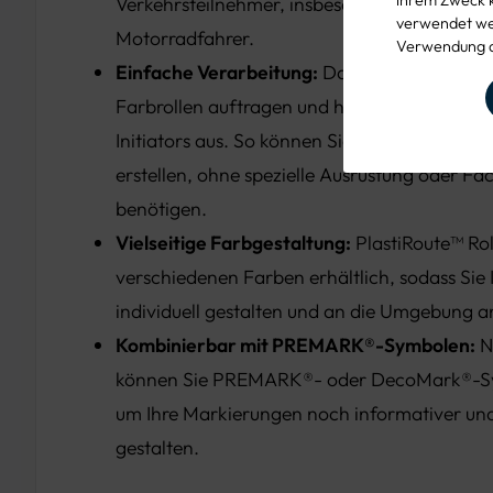
Verkehrsteilnehmer, insbesondere für Radfa
verwendet wer
Motorradfahrer.
Verwendung d
Einfache Verarbeitung:
Das Material lässt s
Farbrollen auftragen und härtet durch Zugab
Initiators aus. So können Sie Markierungen sc
erstellen, ohne spezielle Ausrüstung oder Fa
benötigen.
Vielseitige Farbgestaltung:
PlastiRoute™ Roll
verschiedenen Farben erhältlich, sodass Sie
individuell gestalten und an die Umgebung 
Kombinierbar mit PREMARK®-Symbolen:
N
können Sie PREMARK®- oder DecoMark®-Sy
um Ihre Markierungen noch informativer und 
gestalten.