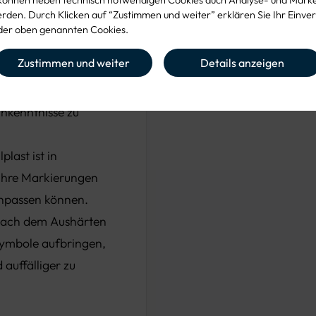
hrer und
den. Durch Klicken auf “Zustimmen und weiter” erklären Sie Ihr Einver
er oben genannten Cookies.
ich einfach mit
Zustimmen und weiter
Details anzeigen
e eines Peroxid-
hnell und effizient
chkenntnisse zu
plast ist in
 Ihre Markierungen
anpassen können.
ach dem Aushärten
mbole aufbringen,
auffälliger zu