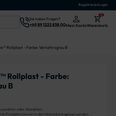
Registrieren
Login
0
Sie haben Fragen?
+49 89 1222 838 00
Mein Konto
Warenkorb
te™ Rollplast - Farbe: Verkehrsgrau B
™ Rollplast - Farbe:
au B
 Auswählen oder Abwählen.
ierte Produkte können in den Warenkorb gelegt werden.