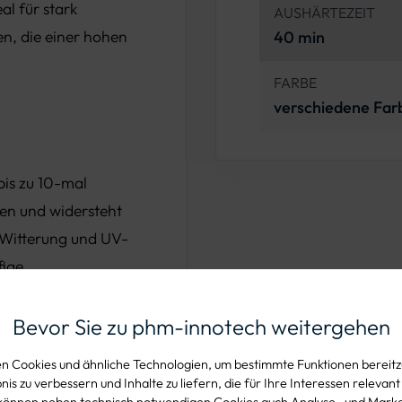
al für stark
AUSHÄRTEZEIT
n, die einer hohen
40 min
FARBE
verschiedene Far
 bis zu 10-mal
en und widersteht
 Witterung und UV-
fige
zung und die raue
Bevor Sie zu phm-innotech weitergehen
keitswerte,
 Cookies und ähnliche Technologien, um bestimmte Funktionen bereitzu
rheit für alle
is zu verbessern und Inhalte zu liefern, die für Ihre Interessen relevant
können neben technisch notwendigen Cookies auch Analyse- und Mark