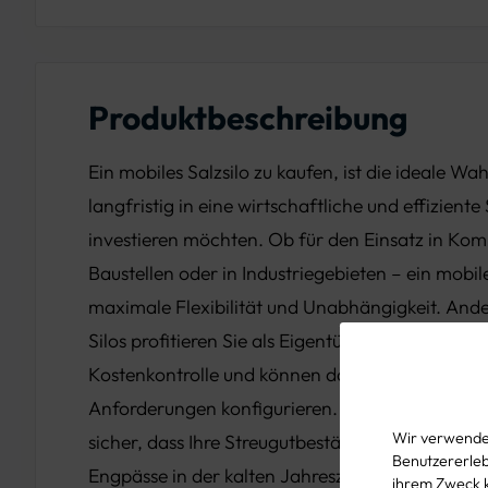
Produktbeschreibung
Ein mobiles Salzsilo zu kaufen, ist die ideale Wa
langfristig in eine wirtschaftliche und effizient
investieren möchten. Ob für den Einsatz in Ko
Baustellen oder in Industriegebieten – ein mobile
maximale Flexibilität und Unabhängigkeit. Ande
Silos profitieren Sie als Eigentümer von einer k
Kostenkontrolle und können das Silo genau nac
Anforderungen konfigurieren. Ein mobiles Winter
Wir verwenden
sicher, dass Ihre Streugutbestände immer griffbe
Benutzererlebn
Engpässe in der kalten Jahreszeit der Vergange
ihrem Zweck 