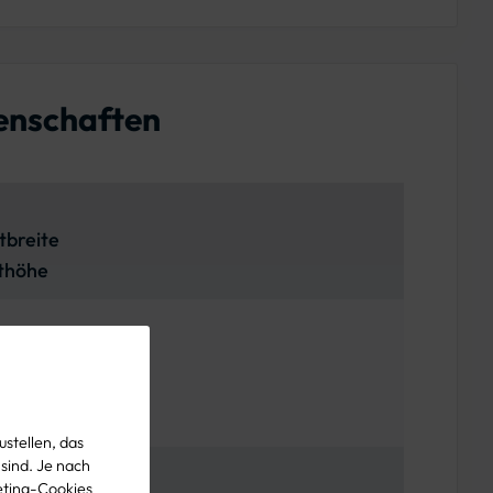
enschaften
tbreite
thöhe
stellen, das
 sind. Je nach
eting-Cookies