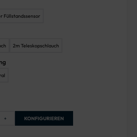
er Füllstandssensor
uch
2m Teleskopschlauch
ung
ral
+
KONFIGURIEREN