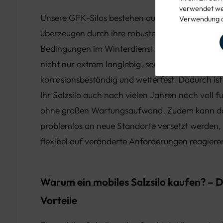
verwendet wer
Unsere GFK-Silos bestehen aus glasfaserverstä
Verwendung d
überzeugen durch ihre robuste Bauweise, die spez
Bedingungen im Winterdienst entwickelt wurde. 
nicht nur extrem langlebig, sondern auch vollst
korrosionsbeständig und wetterfest. Dadurch ist 
Ihr Salzsilo auch nach vielen Jahren noch voll fu
ohne großen Wartungsaufwand. Zudem kann das
problemlos an neue Standorte versetzt werden, s
flexibel auf veränderte Anforderungen reagier
Warum ein mobiles Salzsilo kaufen? – D
Vorteile