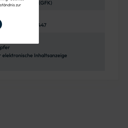
rkter Kunststoff (GFK)
ständnis zur
sung Nr. Z-40.17-447
pfer
elektronische Inhaltsanzeige