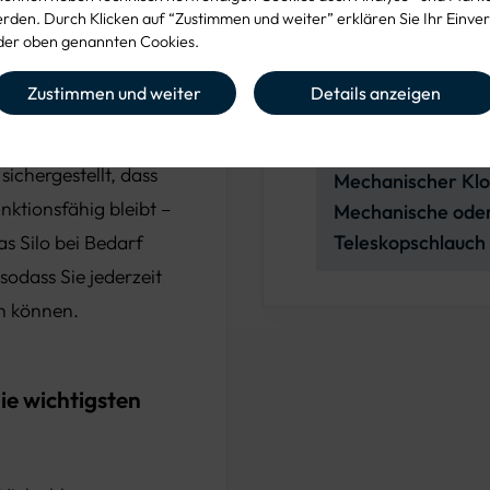
Glaserfaserverstä
den. Durch Klicken auf “Zustimmen und weiter” erklären Sie Ihr Einver
rktem Kunststoff und
er oben genannten Cookies.
ZULASSUNG
iell für die harten
Zustimmen und weiter
Details anzeigen
DIBt-Bauartzulas
Das Material ist
ändig
OPTIONEN
sichergestellt, dass
Mechanischer Klo
nktionsfähig bleibt –
Mechanische oder 
 Silo bei Bedarf
Teleskopschlauch
odass Sie jederzeit
en können.
ie wichtigsten