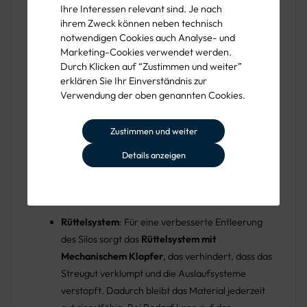
Ihre Interessen relevant sind. Je nach
Füllstandssensor
, der Ihnen jederzeit präzise
ihrem Zweck können neben technisch
Auskunft über den Füllstand gibt und perfekt in
notwendigen Cookies auch Analyse- und
moderne Logistikkonzepte integriert werden
Marketing-Cookies verwendet werden.
kann.
Durch Klicken auf “Zustimmen und weiter”
erklären Sie Ihr Einverständnis zur
Entnahmesystem:
Möchten Sie das Streugut
Verwendung der oben genannten Cookies.
punktgenau entnehmen? Dann wählen Sie das
Modell mit
2m Teleskopschlauch
. Diese Lösung
Zustimmen und weiter
erleichtert die genaue Dosierung von Salz oder
Details anzeigen
Splitt und sorgt für eine bequeme Handhabung.
Alternativ steht Ihnen die kostengünstigere
Variante
Ohne Teleskopschlauch
zur Verfügung.
Rüttelsystem
: Für eine verbesserte Entleerung
des Silos sorgt das
Rüttelsystem mit
Mechanischem Klopfer
, das verhindert, dass das
Streugut verklumpt und die Auslaufsysteme
verstopft. Dadurch bleibt das Material jederzeit