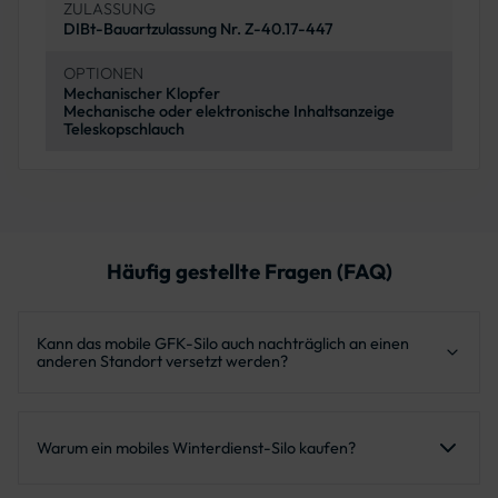
ZULASSUNG
DIBt-Bauartzulassung Nr. Z-40.17-447
OPTIONEN
Mechanischer Klopfer
Mechanische oder elektronische Inhaltsanzeige
Teleskopschlauch
Häufig gestellte Fragen (FAQ)
Kann das mobile GFK-Silo auch nachträglich an einen
anderen Standort versetzt werden?
Ja, unsere mobilen Streugutsilos sind so konzipiert, dass sie
bei Bedarf mit einem Kran oder Lkw an einen neuen
Warum ein mobiles Winterdienst-Silo kaufen?
Standort transportiert werden können.