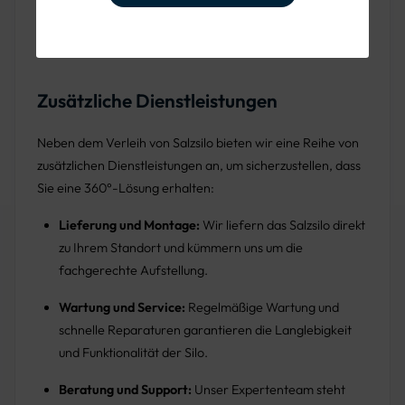
Logistikprozesse durch zuverlässige Lagerung von
Streugut.
Zusätzliche Dienstleistungen
Neben dem Verleih von Salzsilo bieten wir eine Reihe von
zusätzlichen Dienstleistungen an, um sicherzustellen, dass
Sie eine 360°-Lösung erhalten:
Lieferung und Montage:
Wir liefern das Salzsilo direkt
zu Ihrem Standort und kümmern uns um die
fachgerechte Aufstellung.
Wartung und Service:
Regelmäßige Wartung und
schnelle Reparaturen garantieren die Langlebigkeit
und Funktionalität der Silo.
Beratung und Support:
Unser Expertenteam steht