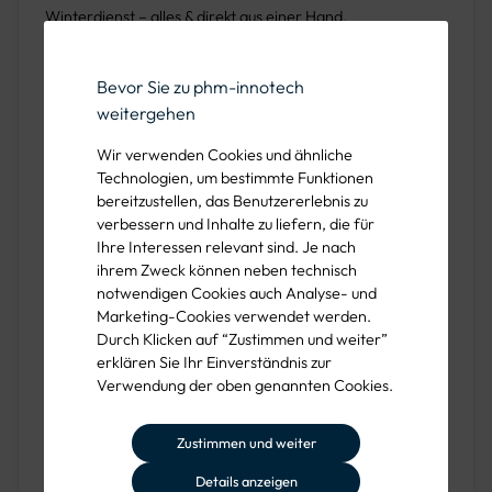
Winterdienst – alles & direkt aus einer Hand.
Bevor Sie zu phm-innotech
Vielfältige Anwendungsbereiche
weitergehen
Wir verwenden Cookies und ähnliche
Unsere Streugutsilo sind vielseitig einsetzbar und bieten
Technologien, um bestimmte Funktionen
Lösungen für verschiedene Anwendungsbereiche:
bereitzustellen, das Benutzererlebnis zu
verbessern und Inhalte zu liefern, die für
Kommunen:
Ideal für den öffentlichen Winterdienst
Ihre Interessen relevant sind. Je nach
zur effizienten Lagerung und Verteilung von Streusalz.
ihrem Zweck können neben technisch
notwendigen Cookies auch Analyse- und
Dienstleister:
Perfekt für Baustellen und Objekte im
Marketing-Cookies verwendet werden.
Winterdienst.
Durch Klicken auf “Zustimmen und weiter”
erklären Sie Ihr Einverständnis zur
Industriebetriebe:
Sicherstellung der
Verwendung der oben genannten Cookies.
Betriebssicherheit durch konstante Verfügbarkeit von
Streusalz.
Zustimmen und weiter
Logistikunternehmen:
Optimierung der
Details anzeigen