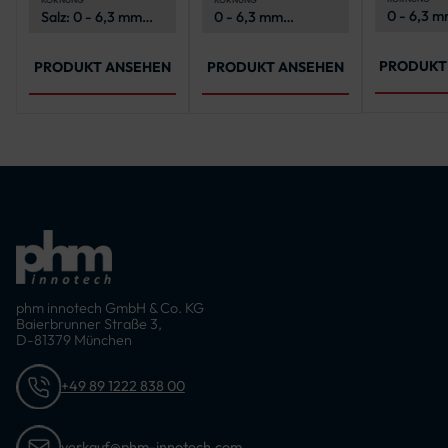
0 - 6,3 
Salz: 0 - 6,3 mm
0 - 6,3 mm
(Kornklas
(Kornklasse M)
(Kornklasse M)
PRODUKT
PRODUKT ANSEHEN
PRODUKT ANSEHEN
phm innotech GmbH & Co. KG
Baierbrunner Straße 3,
D-81379 München
+49 89 1222 838 00
verkauf@phm-innotech.com