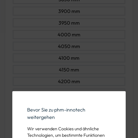
3900 mm
3950 mm
4000 mm
4050 mm
4100 mm
4150 mm
4200 mm
4250 mm
4300 mm
Bevor Sie zu phm-innotech
4350 mm
weitergehen
4400 mm
Wir verwenden Cookies und ähnliche
Technologien, um bestimmte Funktionen