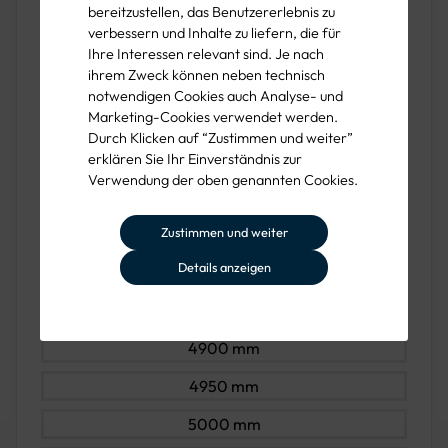
4450 mm
bereitzustellen, das Benutzererlebnis zu
verbessern und Inhalte zu liefern, die für
4500 mm
Ihre Interessen relevant sind. Je nach
ihrem Zweck können neben technisch
4550 mm
notwendigen Cookies auch Analyse- und
Marketing-Cookies verwendet werden.
4600 mm
Durch Klicken auf “Zustimmen und weiter”
4650 mm
erklären Sie Ihr Einverständnis zur
Verwendung der oben genannten Cookies.
4700 mm
Zustimmen und weiter
4750 mm
Details anzeigen
4800 mm
4850 mm
4900 mm
4950 mm
5000 mm